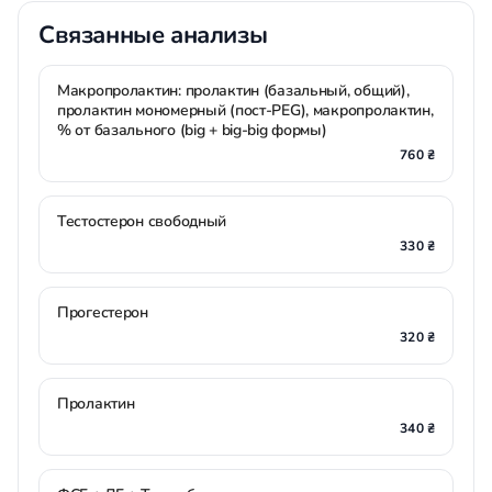
Связанные анализы
Макропролактин: пролактин (базальный, общий),
пролактин мономерный (пост-PEG), макропролактин,
% от базального (big + big-big формы)
760 ₴
Тестостерон свободный
330 ₴
Прогестерон
320 ₴
Пролактин
340 ₴