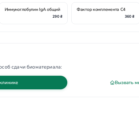
Иммуноглобулин IgA общий
Фактор комплемента C4
290 ₴
360 ₴
особ сдачи биоматериала:
 клинике
Вызвать м