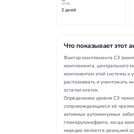
СРОК
2 дней
Что показывает этот а
Фактор комплемента C3 (комп
комплемента, центрального м
компонентом этой системы и у
распознавать и уничтожать м
остатки клеток.
Определение уровня C3 помог
сопровождающиеся её чрезме
активных аутоиммунных забол
гломерулонефрита, когда ком
нередко является реакцией о