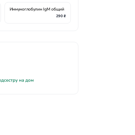
Иммуноглобулин IgМ общий
290 ₴
едсестру на дом