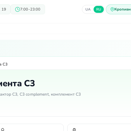
 19
7:00-23:00
Кропивн
UA
RU
ачи
Блог
Предложения
Ц
а C3
мента C3
актор C3, C3 complement, комплемент С3