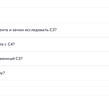
ента и зачем исследовать C3?
е с C4?
иженный C3?
зу?