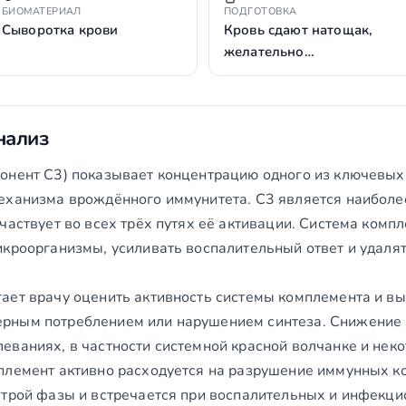
БИОМАТЕРИАЛ
ПОДГОТОВКА
Сыворотка крови
Кровь сдают натощак,
желательно…
нализ
онент C3) показывает концентрацию одного из ключевых
еханизма врождённого иммунитета. C3 является наибол
частвует во всех трёх путях её активации. Система комп
икроорганизмы, усиливать воспалительный ответ и удаля
ает врачу оценить активность системы комплемента и вы
рным потреблением или нарушением синтеза. Снижение 
еваниях, в частности системной красной волчанке и нек
племент активно расходуется на разрушение иммунных 
строй фазы и встречается при воспалительных и инфекци