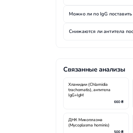
Можно ли по IgG поставить
Снижаются ли антитела по
Связанные анализы
Хламидии (Chlamidia
trachomatis), антитела
IgG+IgM
660 ₴
ДНК Микоплазма
(Mycoplasma hominis)
500 ₴