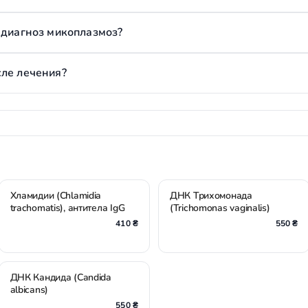
 диагноз микоплазмоз?
сле лечения?
Хламидии (Chlamidia
ДНК Трихомонада
trachomatis), антитела IgG
(Trichomonas vaginalis)
410 ₴
550 ₴
ДНК Кандида (Candida
albicans)
550 ₴