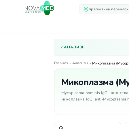
Крепостной переулок,
О нас
Услуги
Вр
АНАЛИЗЫ
Главная
Анализы
»
»
Микоплазма (Mycopla
Микоплазма (Myc
Mycoplasma hominis IgG · антител
микоплазма IgG, anti-Mycoplasma h