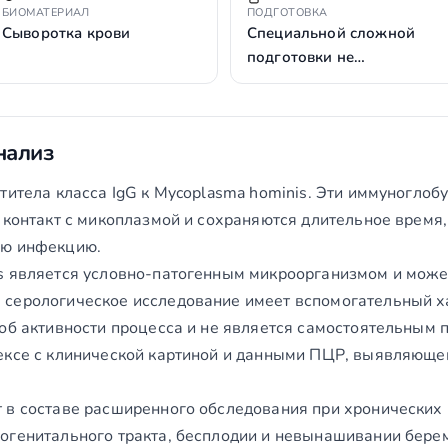
БИОМАТЕРИАЛ
ПОДГОТОВКА
Сыворотка крови
Специальной сложной
подготовки не…
нализ
нтитела класса IgG к Mycoplasma hominis. Эти иммуногло
 контакт с микоплазмой и сохраняются длительное время
ую инфекцию.
s является условно-патогенным микроорганизмом и может
серологическое исследование имеет вспомогательный ха
об активности процесса и не является самостоятельным 
ексе с клинической картиной и данными ПЦР, выявляющей
 в составе расширенного обследования при хронически
огенитального тракта, бесплодии и невынашивании бере