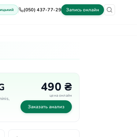
(050) 437-77-29
Запись онлайн
ицький
ены
Оборудование
Контакты
490 ₴
G
цена онлайн
inis,
Заказать анализ