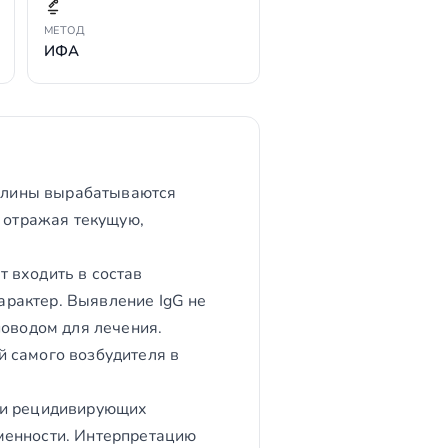
МЕТОД
ИФА
булины вырабатываются
, отражая текущую,
 входить в состав
рактер. Выявление IgG не
поводом для лечения.
 самого возбудителя в
х и рецидивирующих
менности. Интерпретацию