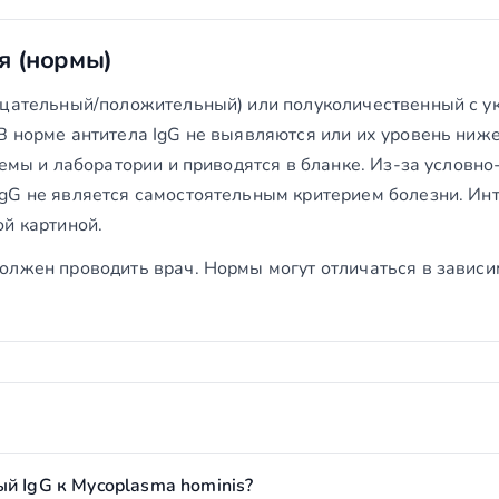
я (нормы)
ицательный/положительный) или полуколичественный с ук
В норме антитела IgG не выявляются или их уровень ниж
темы и лаборатории и приводятся в бланке. Из-за условн
gG не является самостоятельным критерием болезни. Ин
й картиной.
олжен проводить врач. Нормы могут отличаться в зависи
й IgG к Mycoplasma hominis?