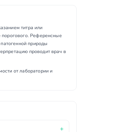
азанием титра или
е порогового. Референсные
о-патогенной природы
терпретацию проводит врач в
мости от лаборатории и