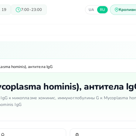
 19
7:00-23:00
Кропивн
UA
RU
ачи
Блог
Предложения
Ц
sma hominis), антитела IgG
oplasma hominis), антитела Ig
а IgG к микоплазме хоминис, иммуноглобулины G к Mycoplasma hom
ominis IgG