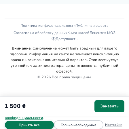
Политика конфиденциальности
Публичная оферта
Согласие на обработку данных
Книга жалоб
Лицензия МОЗ
Доступность
Внимание:
Самолечение может быть вредным для вашего
здоровья. Информация на сайте не заменяет консультацию
врача и носит ознакомительный характер. Стоимость услуг
уточняйте у администратора, цены не являются публичной
офертой.
© 2026 Все права защищены.
1 500 ₴
Заказать
Мы используем cookies для аналитики и персонализации. Ваше
согласие поможет сделать сайт удобнее. Подробнее в
Политике
конфиденциальности
.
файлы cookie
файлы cookie
Настройки
Принять все
Только необходимые