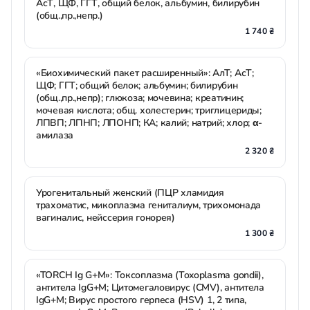
АсТ, ЩФ, ГГТ, общий белок, альбумин, билирубин
(общ.,пр.,непр.)
1 740 ₴
«Биохимический пакет расширенный»: АлТ; АсТ;
ЩФ; ГГТ; общий белок; альбумин; билирубин
(общ.,пр.,непр); глюкоза; мочевина; креатинин;
мочевая кислота; общ. холестерин; триглицериды;
ЛПВП; ЛПНП; ЛПОНП; КА; калий; натрий; хлор; α-
амилаза
2 320 ₴
Урогенитальный женский (ПЦР хламидия
трахоматис, микоплазма гениталиум, трихомонада
вагиналис, нейссерия гонорея)
1 300 ₴
«TORCH Ig G+М»: Токсоплазма (Toxoplasma gondii),
антитела IgG+M; Цитомегаловирус (CMV), антитела
IgG+M; Вирус простого герпеса (HSV) 1, 2 типа,