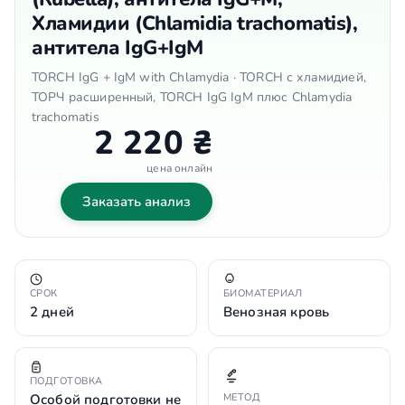
Хламидии (Chlamidia trachomatis),
антитела IgG+IgM
TORCH IgG + IgM with Chlamydia · TORCH с хламидией,
ТОРЧ расширенный, TORCH IgG IgM плюс Chlamydia
trachomatis
2 220 ₴
цена онлайн
Заказать анализ
СРОК
БИОМАТЕРИАЛ
2 дней
Венозная кровь
ПОДГОТОВКА
Особой подготовки не
МЕТОД