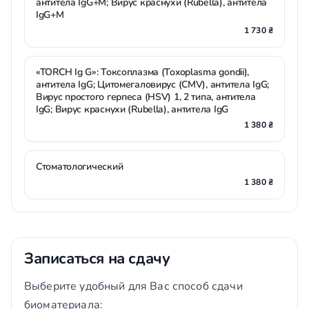
антитела IgG+M; Вирус краснухи (Rubella), антитела
IgG+M
1 730 ₴
«TORCH Ig G»: Токсоплазма (Toxoplasma gondii),
антитела IgG; Цитомегаловирус (CMV), антитела IgG;
Вирус простого герпеса (HSV) 1, 2 типа, антитела
IgG; Вирус краснухи (Rubella), антитела IgG
1 380 ₴
Стоматологический
1 380 ₴
Записаться на сдачу
Выберите удобный для Вас способ сдачи
биоматериала: