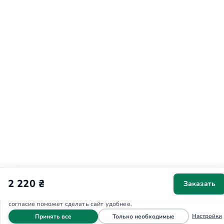
2 220 ₴
Заказать
Мы используем cookies для аналитики и персонализации. Ваше
согласие поможет сделать сайт удобнее.
файлы cookie
файлы cookie
Настройки
Принять все
Только необходимые
Главная
Запись
Звонок
Меню