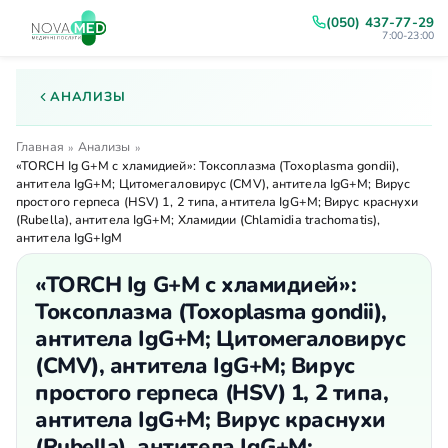
(050) 437-77-29
7:00-23:00
АНАЛИЗЫ
Главная
Анализы
»
»
«TORCH Ig G+М с хламидией»: Токсоплазма (Toxoplasma gondii),
антитела IgG+M; Цитомегаловирус (CMV), антитела IgG+M; Вирус
простого герпеса (HSV) 1, 2 типа, антитела IgG+M; Вирус краснухи
(Rubella), антитела IgG+M; Хламидии (Chlamidia trachomatis),
антитела IgG+IgM
«TORCH Ig G+М с хламидией»:
Токсоплазма (Toxoplasma gondii),
антитела IgG+M; Цитомегаловирус
(CMV), антитела IgG+M; Вирус
простого герпеса (HSV) 1, 2 типа,
антитела IgG+M; Вирус краснухи
(Rubella), антитела IgG+M;