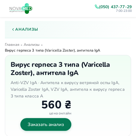
(050) 437-77-29
7:00-23:00
АНАЛИЗЫ
Главная
Анализы
»
»
Вирус герпеса 3 типа (Varicella Zoster), антитела IgA
Вирус герпеса 3 типа (Varicella
Zoster), антитела IgA
Anti-VZV IgA · Антитела к вирусу ветряной оспы IgA,
Varicella Zoster IgA, VZV IgA, антитела к вирусу герпеса
3 типа класса A
560 ₴
цена онлайн
Заказать анализ