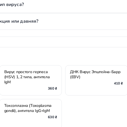
тип вируса?
кция или давняя?
Вирус простого герпеса
ДНК Вирус Эпштейна-Барр
(HSV) 1, 2 типа, антитела
(EBV)
IgM
410 ₴
360 ₴
Токсоплазма (Toxoplasma
gondii), антитела IgG+IgM
630 ₴