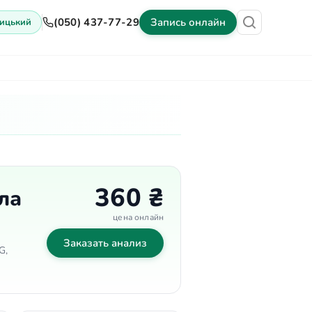
(050) 437-77-29
Запись онлайн
ицький
ены
Оборудование
Контакты
360 ₴
ела
цена онлайн
Заказать анализ
G,