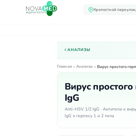
Крепостной переулок,
О нас
Услуги
Вр
АНАЛИЗЫ
Главная
Анализы
»
»
Вирус простого герп
Вирус простого 
IgG
Anti-HSV 1/2 IgG · Антитела к виру
IgG к герпесу 1 и 2 типа