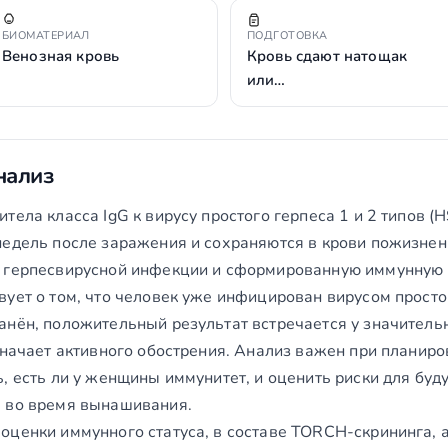
БИОМАТЕРИАЛ
ПОДГОТОВКА
Венозная кровь
Кровь сдают натощак
или…
нализ
тела класса IgG к вирусу простого герпеса 1 и 2 типов (H
недель после заражения и сохраняются в крови пожизнен
й герпесвирусной инфекции и сформированную иммунную 
ует о том, что человек уже инфицирован вирусом простог
анён, положительный результат встречается у значитель
значает активного обострения. Анализ важен при планир
, есть ли у женщины иммунитет, и оценить риски для буд
я во время вынашивания.
оценки иммунного статуса, в составе TORCH-скрининга, 