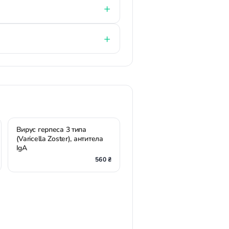
Вирус герпеса 3 типа
(Varicella Zoster), антитела
IgA
560 ₴