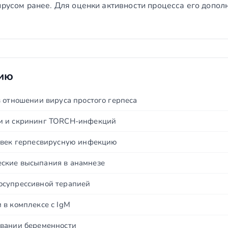
ирусом ранее. Для оценки активности процесса его допо
нию
 отношении вируса простого герпеса
и и скрининг TORCH-инфекций
овек герпесвирусную инфекцию
ские высыпания в анамнезе
осупрессивной терапией
 в комплексе с IgM
овании беременности