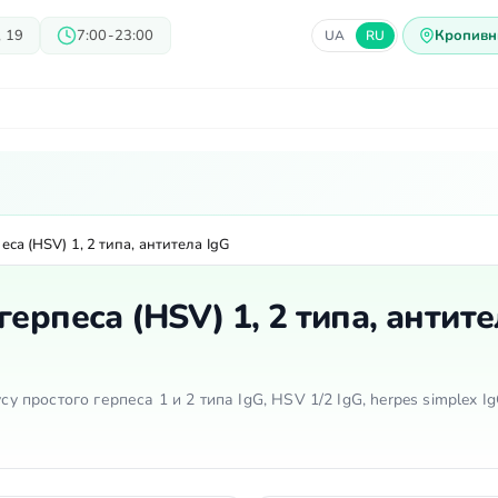
 19
7:00-23:00
Кропивн
UA
RU
ачи
Блог
Предложения
Ц
еса (HSV) 1, 2 типа, антитела IgG
герпеса (HSV) 1, 2 типа, антит
су простого герпеса 1 и 2 типа IgG, HSV 1/2 IgG, herpes simplex Ig