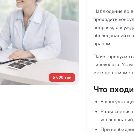
Наблюдение во в
проходить консу
вопросы, обсужда
обследований и 
врачом.
Пакет предусмат
гинеколога. Услу
месяцев с момент
5 600 грн
Что входи
8 консультац
Разъяснения п
исследований,
При необходи