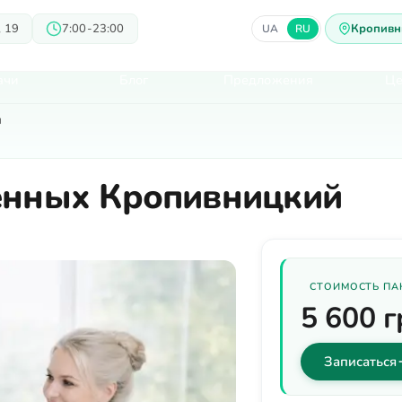
 19
7:00-23:00
Кропивн
UA
RU
ачи
Блог
Предложения
Ц
й
енных Кропивницкий
СТОИМОСТЬ ПА
5 600 г
Записаться