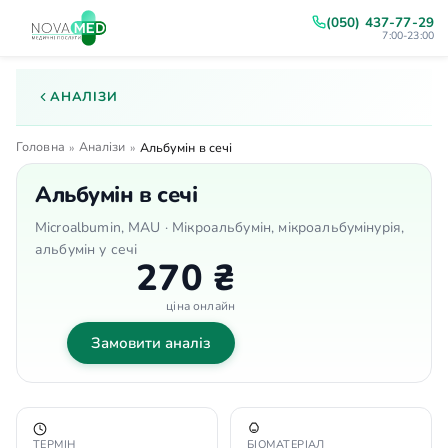
(050) 437-77-29
7:00-23:00
АНАЛІЗИ
Головна
Аналізи
»
»
Альбумін в сечі
Альбумін в сечі
Microalbumin, MAU · Мікроальбумін, мікроальбумінурія,
альбумін у сечі
270 ₴
ціна онлайн
Замовити аналіз
ТЕРМІН
БІОМАТЕРІАЛ