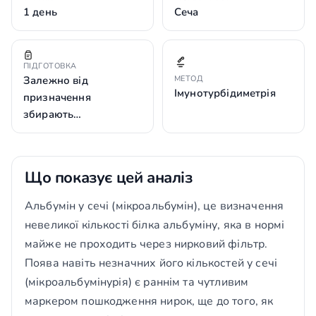
1 день
Сеча
ПІДГОТОВКА
Залежно від
МЕТОД
Імунотурбідиметрія
призначення
збирають…
Що показує цей аналіз
Альбумін у сечі (мікроальбумін), це визначення
невеликої кількості білка альбуміну, яка в нормі
майже не проходить через нирковий фільтр.
Поява навіть незначних його кількостей у сечі
(мікроальбумінурія) є раннім та чутливим
маркером пошкодження нирок, ще до того, як