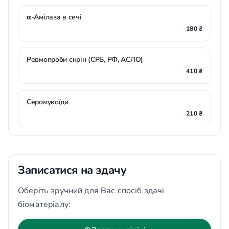
α-Амілаза в сечі
180 ₴
Ревмопроби скрін (СРБ, РФ, АСЛО)
410 ₴
Серомукоїди
210 ₴
Записатися на здачу
Оберіть зручний для Вас спосіб здачі
біоматеріалу: