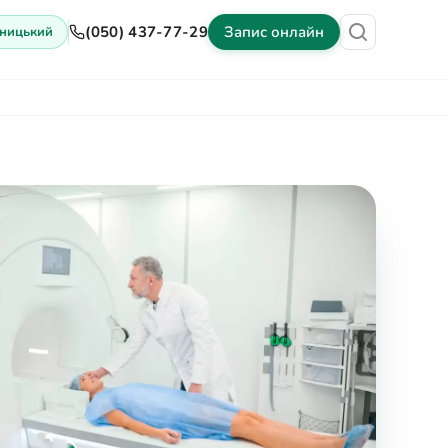
(050) 437-77-29
Запис онлайн
ницький
іни
Обладнання
Контакти