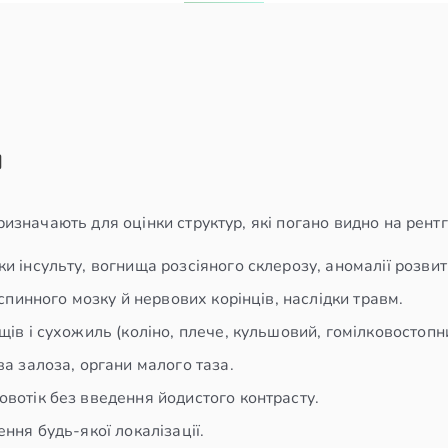
я
призначають для оцінки структур, які погано видно на рентг
дки інсульту, вогнища розсіяного склерозу, аномалії розвит
 спинного мозку й нервових корінців, наслідки травм.
щів і сухожиль (коліно, плече, кульшовий, гомілковостопн
ва залоза, органи малого таза.
овотік без введення йодистого контрасту.
ення будь-якої локалізації.