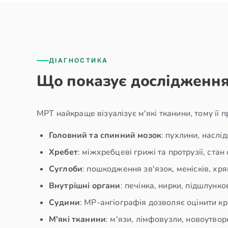
ДІАГНОСТИКА
Що показує дослідженн
МРТ найкраще візуалізує м'які тканини, тому її 
Головний та спинний мозок
: пухлини, наслі
Хребет
: міжхребцеві грижі та протрузії, стан
Суглоби
: пошкодження зв'язок, менісків, хря
Внутрішні органи
: печінка, нирки, підшлунко
Судини
: МР-ангіографія дозволяє оцінити кр
М'які тканини
: м'язи, лімфовузли, новоутвор