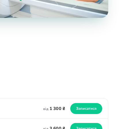
1 300 ₴
Записатися
від
3 600 ₴
Записатися
від