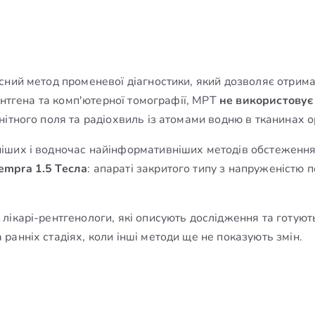
сний метод променевої діагностики, який дозволяє отрима
ентгена та комп'ютерної томографії, МРТ
не використовує
ітного поля та радіохвиль із атомами водню в тканинах о
іших і водночас найінформативніших методів обстеження 
empra 1.5 Тесла
: апараті закритого типу з напруженістю п
лікарі-рентгенологи, які описують дослідження та готую
анніх стадіях, коли інші методи ще не показують змін.