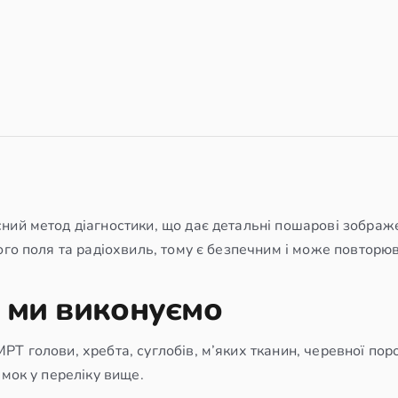
ий метод діагностики, що дає детальні пошарові зображен
ого поля та радіохвиль, тому є безпечним і може повторюв
 ми виконуємо
РТ голови, хребта, суглобів, м’яких тканин, черевної по
ямок у переліку вище.