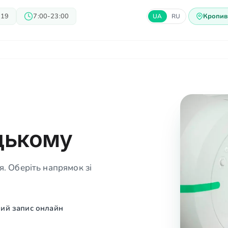
 19
7:00-23:00
Кропив
UA
RU
арі
Блог
Пропозиції
Ц
цькому
. Оберіть напрямок зі
ий запис онлайн