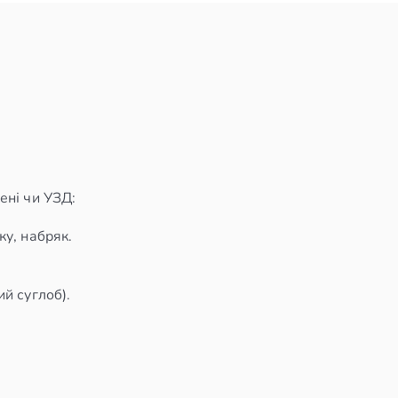
ені чи УЗД:
ку, набряк.
ий суглоб).