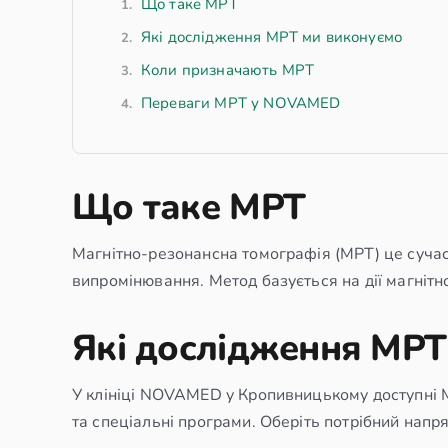
Що таке МРТ
Які дослідження МРТ ми виконуємо
Коли призначають МРТ
Переваги МРТ у NOVAMED
Що таке МРТ
Магнітно-резонансна томографія (МРТ) це сучасн
випромінювання. Метод базується на дії магнітн
Які дослідження МРТ
У клініці NOVAMED у Кропивницькому доступні М
та спеціальні програми. Оберіть потрібний напр