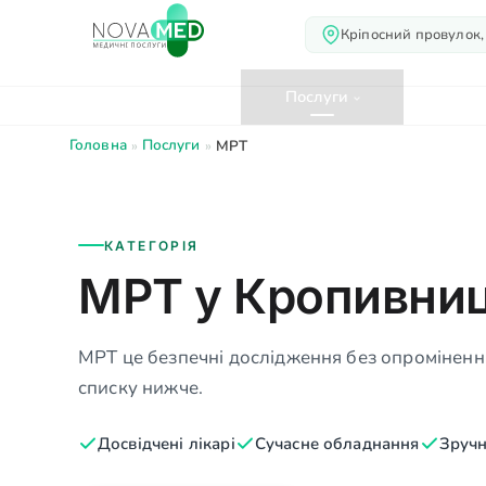
Кріпосний провулок,
Про нас
Послуги
Лік
Головна
Послуги
»
»
МРТ
КАТЕГОРІЯ
МРТ у Кропивни
МРТ це безпечні дослідження без опромінення
списку нижче.
Досвідчені лікарі
Сучасне обладнання
Зручн