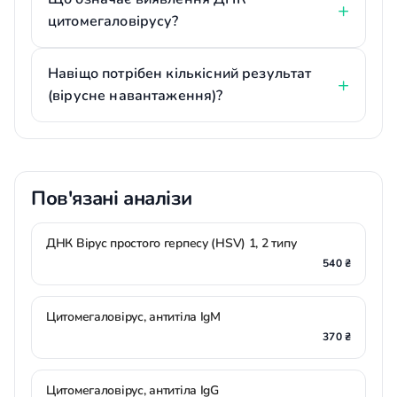
цитомегаловірусу?
Навіщо потрібен кількісний результат
(вірусне навантаження)?
Пов'язані аналізи
ДНК Вірус простого герпесу (HSV) 1, 2 типу
540 ₴
Цитомегаловірус, антитіла IgM
370 ₴
Цитомегаловірус, антитіла IgG