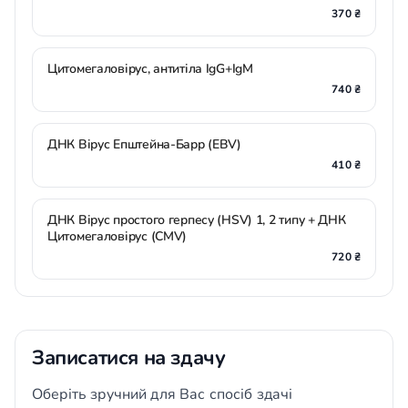
370 ₴
Цитомегаловірус, антитіла IgG+IgM
740 ₴
ДНК Вірус Епштейна-Барр (EBV)
410 ₴
ДНК Вірус простого герпесу (HSV) 1, 2 типу + ДНК
Цитомегаловірус (CMV)
720 ₴
Записатися на здачу
Оберіть зручний для Вас спосіб здачі