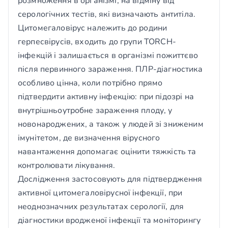
розмноження в організмі, на відміну від
серологічних тестів, які визначають антитіла.
Цитомегаловірус належить до родини
герпесвірусів, входить до групи TORCH-
інфекцій і залишається в організмі пожиттєво
після первинного зараження. ПЛР-діагностика
особливо цінна, коли потрібно прямо
підтвердити активну інфекцію: при підозрі на
внутрішньоутробне зараження плоду, у
новонароджених, а також у людей зі зниженим
імунітетом, де визначення вірусного
навантаження допомагає оцінити тяжкість та
контролювати лікування.
Дослідження застосовують для підтвердження
активної цитомегаловірусної інфекції, при
неоднозначних результатах серології, для
діагностики вродженої інфекції та моніторингу