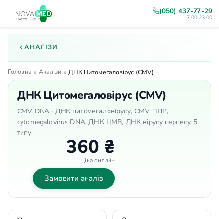
(050) 437-77-29
7:00-23:00
АНАЛІЗИ
Головна
Аналізи
»
»
ДНК Цитомегаловірус (CMV)
ДНК Цитомегаловірус (CMV)
CMV DNA · ДНК цитомегаловірусу, CMV ПЛР,
cytomegalovirus DNA, ДНК ЦМВ, ДНК вірусу герпесу 5
типу
360 ₴
ціна онлайн
Замовити аналіз