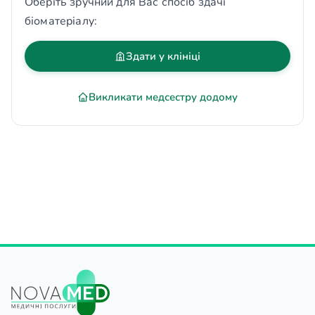
Оберіть зручний для Вас спосіб здачі
біоматеріалу:
Здати у клініці
Викликати медсестру додому