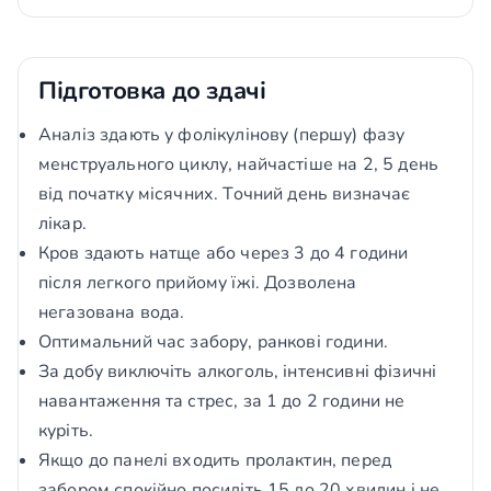
Підготовка до здачі
Аналіз здають у фолікулінову (першу) фазу
менструального циклу, найчастіше на 2, 5 день
від початку місячних. Точний день визначає
лікар.
Кров здають натще або через 3 до 4 години
після легкого прийому їжі. Дозволена
негазована вода.
Оптимальний час забору, ранкові години.
За добу виключіть алкоголь, інтенсивні фізичні
навантаження та стрес, за 1 до 2 години не
куріть.
Якщо до панелі входить пролактин, перед
забором спокійно посидіть 15 до 20 хвилин і не