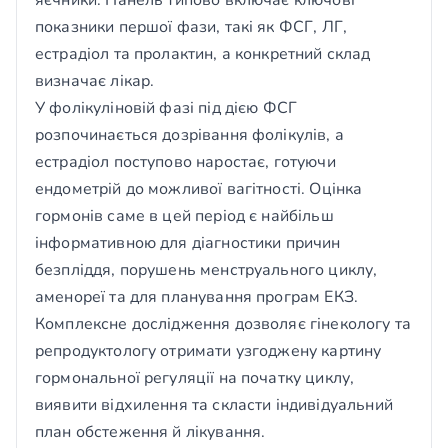
яєчники. Панель типово включає ключові
показники першої фази, такі як ФСГ, ЛГ,
естрадіол та пролактин, а конкретний склад
визначає лікар.
У фолікуліновій фазі під дією ФСГ
розпочинається дозрівання фолікулів, а
естрадіол поступово наростає, готуючи
ендометрій до можливої вагітності. Оцінка
гормонів саме в цей період є найбільш
інформативною для діагностики причин
безпліддя, порушень менструального циклу,
аменореї та для планування програм ЕКЗ.
Комплексне дослідження дозволяє гінекологу та
репродуктологу отримати узгоджену картину
гормональної регуляції на початку циклу,
виявити відхилення та скласти індивідуальний
план обстеження й лікування.