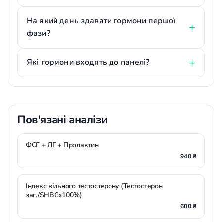
На який день здавати гормони першої
фази?
Які гормони входять до панелі?
Пов'язані аналізи
ФСГ + ЛГ + Пролактин
940 ₴
Індекс вільного тестостерону (Тестостерон
заг./SHBGx100%)
600 ₴