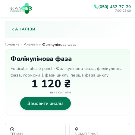
(050) 437-77-29
7:00-23:00
АНАЛІЗИ
Головна
Аналізи
»
»
Фолікулінова фаза
Фолікулінова фаза
Follicular phase panel · Фолікулінова фаза, фолікулярна
фаза, гормони 1 фази циклу, перша фаза циклу
1 120 ₴
ціна онлайн
Замовити аналіз
ТЕРМІН
БІОМАТЕРІАЛ