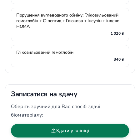
Порушення вуглеводного обміну: Глікозильований
гемоглобін + С-пептид + Глюкоза + Інсулін + індекс
НОМА
1 020 ₴
Глікозильований гемоглобін
340 ₴
Записатися на здачу
Оберіть зручний для Вас спосіб здачі
біоматеріалу:
Здати у клініці