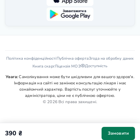
Політика конфіденційності
Публічна оферта
Згода на обробку даних
Доступність
Книга скарг
Ліцензія МОЗ
Увага:
Самолікування може бути шкідливим для вашого здоров'я.
Інформація на сайті не замінює консультацію лікаря і має
ознайомчий характер. Вартість послуг уточнюйте у
адміністратора, ціни не є публічною офертою.
© 2026 Всі права захищені.
390 ₴
Замовити
Ми використовуємо cookies для аналітики та персоналізації. Ваша
згода допоможе нам зробити сайт зручнішим. Деталі у
Політиці