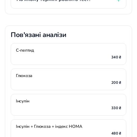
Пов'язані аналізи
С-пептид
340 ₴
Глюкоза
200 ₴
Інсулін
330 ₴
Інсулін + Глюкоза + індекс НОМА
480 ₴