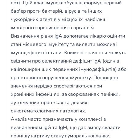
пот). Цей клас імуноглобулінів формує перший
бар'єр проти бактерій, вірусів та інших
чужорідних агентів у місцях їх найбільш
імовірного проникнення в організм.
Визначення рівня IgA допомагає лікарю оцінити
стан місцевого імунітету та виявити можливі
імунодефіцитні стани. Знижені значення можуть
свідчити про селективний дефіцит IgA (один з
найпоширеніших первинних імунодефіцитів) або
про вторинні порушення імунітету. Підвищені
значення нерідко спостерігаються при
хронічних інфекціях, захворюваннях печінки,
аутоімунних процесах та деяких
онкогематологічних патологіях.
Аналіз часто призначають у комплексі з
визначенням IgG та IgM, що дає змогу скласти
повнішу картину стану гуморальної ланки