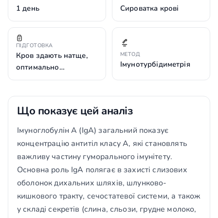
1 день
Сироватка крові
ПІДГОТОВКА
Кров здають натще,
МЕТОД
Імунотурбідиметрія
оптимально…
Що показує цей аналіз
Імуноглобулін А (IgA) загальний показує
концентрацію антитіл класу А, які становлять
важливу частину гуморального імунітету.
Основна роль IgA полягає в захисті слизових
оболонок дихальних шляхів, шлунково-
кишкового тракту, сечостатевої системи, а також
у складі секретів (слина, сльози, грудне молоко,