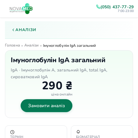
(050) 437-77-29
7:00-23:00
АНАЛІЗИ
Головна
Аналізи
»
»
Імуноглобулін IgA загальний
Імуноглобулін IgA загальний
IgA · Імуноглобулін А, загальний IgA, total IgA,
сироватковий IgA
290 ₴
ціна онлайн
Замовити аналіз
ТЕРМІН
БІОМАТЕРІАЛ