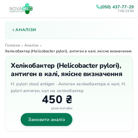
(050) 437-77-29
7:00-23:00
АНАЛІЗИ
Головна
Аналізи
»
»
Хелікобактер (Helicobacter pylorі), антиген в калі, якісне визначення
Хелікобактер (Helicobacter pylorі),
антиген в калі, якісне визначення
H. pylori stool antigen · Антиген хелікобактера в калі, H.
pylori антиген, кал на хелікобактер
450 ₴
ціна онлайн
Замовити аналіз