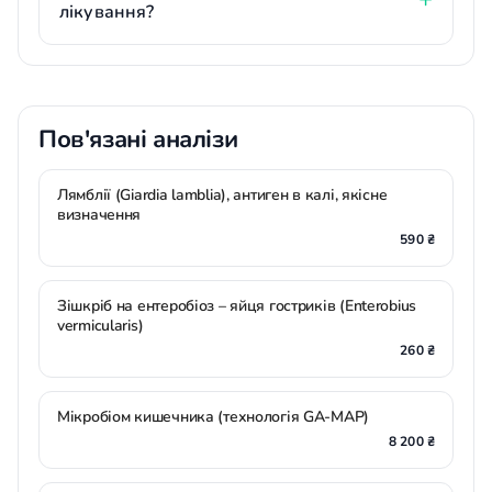
лікування?
Пов'язані аналізи
Лямблії (Giardia lamblia), антиген в калі, якісне
визначення
590 ₴
Зішкріб на ентеробіоз – яйця гостриків (Enterobius
vermicularis)
260 ₴
Мікробіом кишечника (технологія GA-MAP)
8 200 ₴