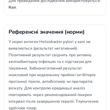
Для проведення дослідження використовується:
Кал
.
Референсні значення (норми)
У нормі антиген Helicobacter pylori у калі не
виявляється (результат негативний).
Позитивний результат свідчить про активну
хелікобактерну інфекцію та є підставою для
лікування. Хибнонегативний результат
можливий при недавньому прийомі інгібіторів
протонної помпи, антибіотиків чи препаратів
вісмуту. Для контролю ерадикації аналіз
повторюють через рекомендований лікарем
інтервал після завершення терапії. Тлумачення
здійснює лікар.