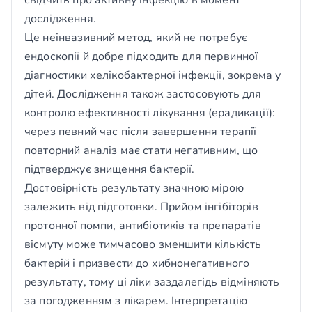
свідчить про активну інфекцію в момент
дослідження.
Це неінвазивний метод, який не потребує
ендоскопії й добре підходить для первинної
діагностики хелікобактерної інфекції, зокрема у
дітей. Дослідження також застосовують для
контролю ефективності лікування (ерадикації):
через певний час після завершення терапії
повторний аналіз має стати негативним, що
підтверджує знищення бактерії.
Достовірність результату значною мірою
залежить від підготовки. Прийом інгібіторів
протонної помпи, антибіотиків та препаратів
вісмуту може тимчасово зменшити кількість
бактерій і призвести до хибнонегативного
результату, тому ці ліки заздалегідь відміняють
за погодженням з лікарем. Інтерпретацію