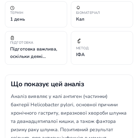
ТЕРМІН
БІОМАТЕРІАЛ
1 день
Кал
ПІДГОТОВКА
Підготовка важлива,
МЕТОД
ІФА
оскільки деякі…
Що показує цей аналіз
Аналіз виявляє у калі антиген (частинки)
бактерії Helicobacter pylori, основної причини
хронічного гастриту, виразкової хвороби шлунка
та дванадцятипалої кишки, а також фактора
ризику раку шлунка. Позитивний результат