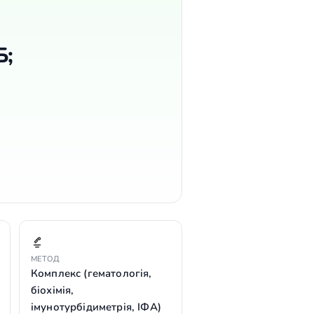
Б;
МЕТОД
Комплекс (гематологія,
біохімія,
імунотурбідиметрія, ІФА)