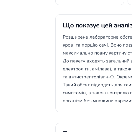
Що показує цей аналі
Розширене лабораторне обстеж
крові та порцію сечі. Воно поє
максимально повну картину ст
До пакету входять загальний ан
електроліти, амілаза), а тако
та антистрептолізин-О. Окремо
Такий обсяг підходить для гл
симптомів, а також контролю 
організм без множини окреми