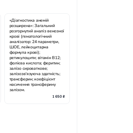
«Діагностика анемій
розширена»: Загальний
розгорнутий аналіз венозної
крові (гематологічний
аналізатор: 24 параметри,
ШОЕ, лейкоцитарна
формула крові);
ретикулоцити; вітамін В12;
фолієва кислота; феритин;
залізо сироваткове;
залізозв’язуюча здатність;
трансферин; коефіцієнт
насичення трансферину
залізом.
1 650 ₴