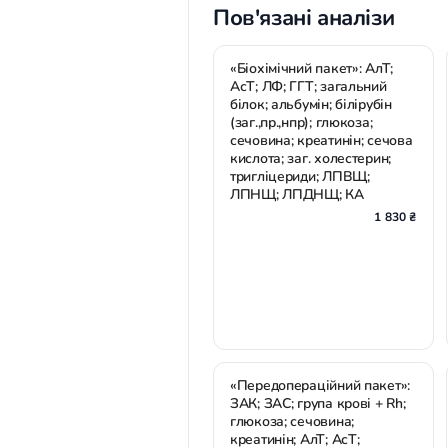
Пов'язані аналізи
«Біохімічний пакет»: АлТ;
АсТ; ЛФ; ГГТ; загальний
білок; альбумін; білірубін
(заг.,пр.,нпр); глюкоза;
сечовина; креатинін; сечова
кислота; заг. холестерин;
тригліцериди; ЛПВЩ;
ЛПНЩ; ЛПДНЩ; КА
1 830 ₴
«Передопераційний пакет»:
ЗАК; ЗАС; група крові + Rh;
глюкоза; сечовина;
креатинін; АлТ; АсТ;