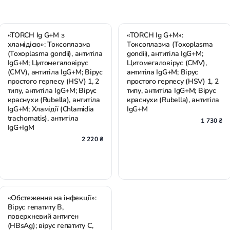
«TORCH Ig G+М з
«TORCH Ig G+М»:
хламідією»: Токсоплазма
Токсоплазма (Toxoplasma
(Toxoplasma gondii), антитіла
gondii), антитіла IgG+M;
IgG+M; Цитомегаловірус
Цитомегаловірус (CMV),
(CMV), антитіла IgG+M; Вірус
антитіла IgG+M; Вірус
простого герпесу (HSV) 1, 2
простого герпесу (HSV) 1, 2
типу, антитіла IgG+M; Вірус
типу, антитіла IgG+M; Вірус
краснухи (Rubella), антитіла
краснухи (Rubella), антитіла
IgG+M; Хламідії (Chlamidia
IgG+M
trachomatis), антитіла
1 730 ₴
IgG+IgM
2 220 ₴
«Обстеження на інфекції»:
Вірус гепатиту В,
поверхневий антиген
(HBsAg); вірус гепатиту С,