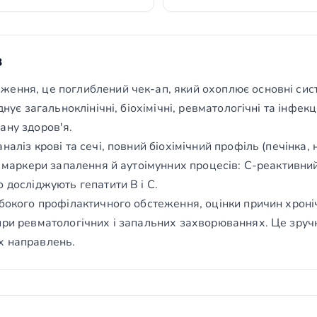
з
ення, це поглиблений чек-ап, який охоплює основні сист
днує загальноклінічні, біохімічні, ревматологічні та інфек
ану здоров'я.
аліз крові та сечі, повний біохімічний профіль (печінка, н
ж маркери запалення й аутоімунних процесів: С-реактивни
 досліджують гепатити В і С.
ибокого профілактичного обстеження, оцінки причин хроні
при ревматологічних і запальних захворюваннях. Це зручн
х направлень.