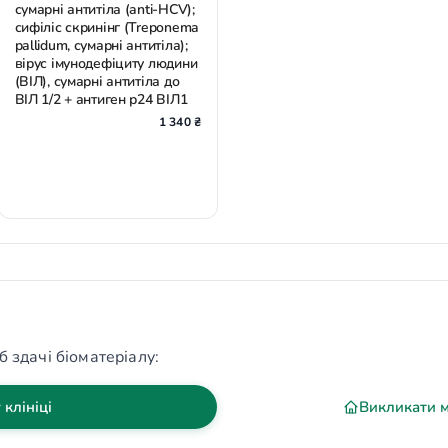
сумарні антитіла (anti-HCV);
сифіліс скринінг (Treponema
pallidum, сумарні антитіла);
вірус імунодефіциту людини
(ВІЛ), сумарні антитіла до
ВІЛ 1/2 + антиген р24 ВІЛ1
1 340 ₴
б здачі біоматеріалу:
 клініці
Викликати 