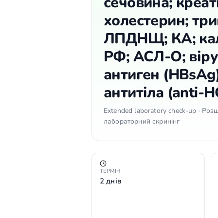
сечовина; креати
холестерин; тр
ЛПДНЩ; КА; калі
РФ; АСЛ-О; віру
антиген (HBsAg);
антитіла (anti-
Extended laboratory check-up · Р
лабораторний скринінг
ТЕРМІН
2 днів