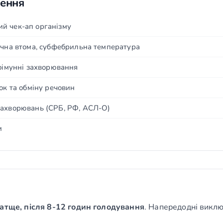
чення
й чек-ап організму
ічна втома, субфебрильна температура
тоімунні захворювання
ок та обміну речовин
захворювань (СРБ, РФ, АСЛ-О)
и
атще, після 8-12 годин голодування
. Напередодні виклю