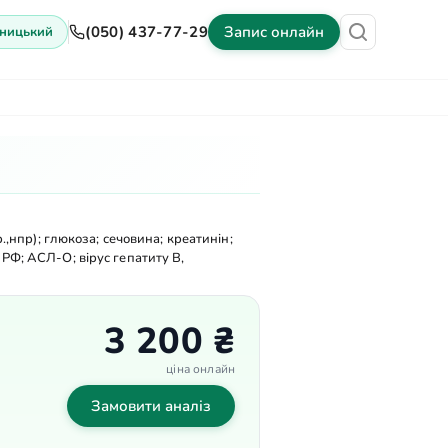
(050) 437-77-29
Запис онлайн
ницький
іни
Обладнання
Контакти
.,нпр); глюкоза; сечовина; креатинін;
РФ; АСЛ-О; вірус гепатиту В,
3 200 ₴
ціна онлайн
Замовити аналіз