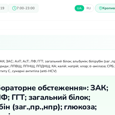
 19
7:00-23:00
Кропив
UA
RU
арі
Блог
Пропозиції
Ц
 ЗАС; АлТ; АсТ; ЛФ; ГГТ; загальний білок; альбумін; білірубін (заг.,пр
цериди; ЛПВЩ; ЛПНЩ; ЛПДНЩ; КА; калій; натрій; хлор; α-амілаза; СРБ; 
иту С, сумарні антитіла (anti-HCV)
ораторне обстеження»: ЗАК;
Ф; ГГТ; загальний білок;
бін (заг.,пр.,нпр); глюкоза;