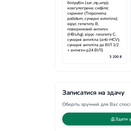
білірубін (заг.,пр.,нпр);
коагулограма; сифіліс
скринінг (Treponema
pallidum, сумарні антитіла);
вірус гепатиту В,
поверхневий антиген
(HBsAg); вірус гепатиту С,
сумарні антитіла (anti-HCV);
сумарні антитіла до ВІЛ 1/2
+ антиген р24 ВІЛ1
3 200 ₴
Записатися на здачу
Оберіть зручний для Вас спосі
Здати у