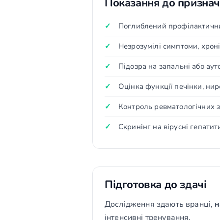
Показання до призна
Поглиблений профілактични
Незрозумілі симптоми, хрон
Підозра на запальні або ау
Оцінка функції печінки, нир
Контроль ревматологічних 
Скринінг на вірусні гепатит
Підготовка до здачі
Дослідження здають вранці,
н
інтенсивні тренування.