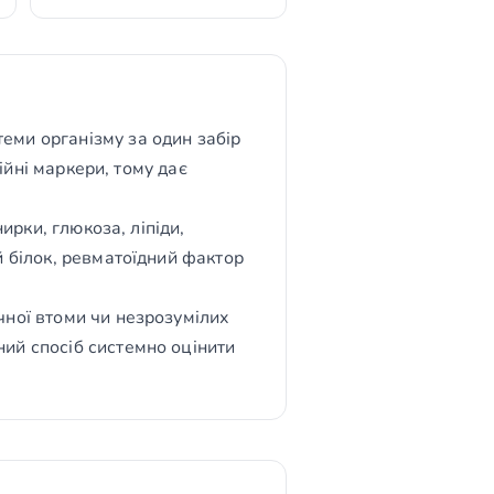
еми організму за один забір
ційні маркери, тому дає
ирки, глюкоза, ліпіди,
й білок, ревматоїдний фактор
чної втоми чи незрозумілих
ий спосіб системно оцінити