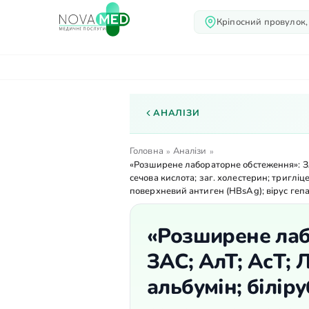
Кріпосний провулок,
Про нас
Послуги
Лік
АНАЛІЗИ
Головна
Аналізи
»
»
«Розширене лабораторне обстеження»: ЗАК;
сечова кислота; заг. холестерин; триглі
поверхневий антиген (HBsAg); вірус гепат
«Розширене лаб
ЗАС; АлТ; АсТ; Л
альбумін; біліру