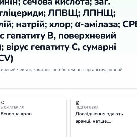
нін; сечова кислота; заг.
игліцериди; ЛПВЩ; ЛПНЩ;
й; натрій; хлор; α-амілаза; СР
с гепатиту В, поверхневий
 вірус гепатиту С, сумарні
HCV)
озширений чек-ап, комплексне обстеження організму, повний
БІОМАТЕРІАЛ
ПІДГОТОВКА
Венозна кров
Дослідження здають
вранці, натще,…