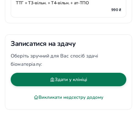
ТТГ + Т3-вільн. + Т4-вільн. + ат-ТПО
990 ₴
Записатися на здачу
Оберіть зручний для Вас спосіб здачі
біоматеріалу:
Здати у клініці
Викликати медсестру додому