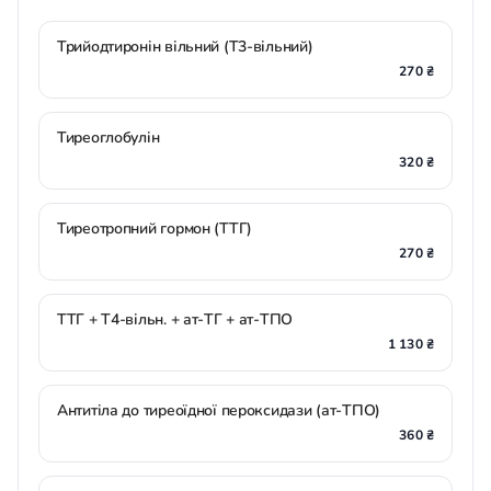
Трийодтиронін вільний (Т3-вільний)
270 ₴
Тиреоглобулін
320 ₴
Тиреотропний гормон (ТТГ)
270 ₴
ТТГ + Т4-вільн. + ат-ТГ + ат-ТПО
1 130 ₴
Антитіла до тиреоїдної пероксидази (ат-ТПО)
360 ₴