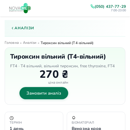
(050) 437-77-29
7:00-23:00
АНАЛІЗИ
Головна
Аналізи
»
»
Тироксин вільний (Т4-вільний)
Тироксин вільний (Т4-вільний)
FT4 · Т4 вільний, вільний тироксин, free thyroxine, FT4
270 ₴
ціна онлайн
Замовити аналіз
ТЕРМІН
БІОМАТЕРІАЛ
1 день
Венозна кров