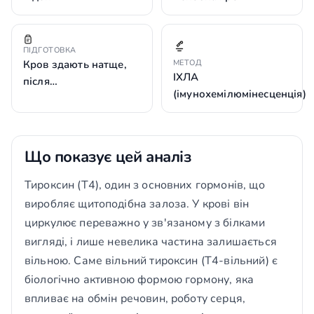
ПІДГОТОВКА
Кров здають натще,
МЕТОД
ІХЛА
після…
(імунохемілюмінесценція)
Що показує цей аналіз
Тироксин (Т4), один з основних гормонів, що
виробляє щитоподібна залоза. У крові він
циркулює переважно у зв'язаному з білками
вигляді, і лише невелика частина залишається
вільною. Саме вільний тироксин (Т4-вільний) є
біологічно активною формою гормону, яка
впливає на обмін речовин, роботу серця,