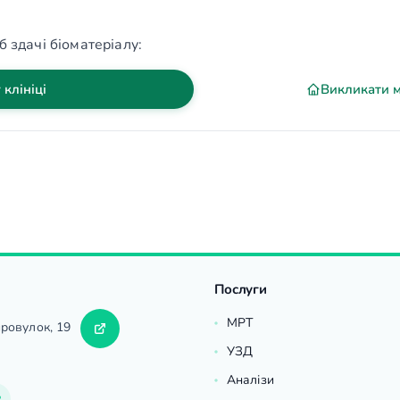
б здачі біоматеріалу:
 клініці
Викликати 
Послуги
МРТ
провулок, 19
УЗД
Аналізи