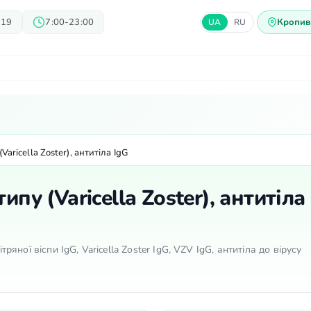
 19
7:00-23:00
Кропив
UA
RU
арі
Блог
Пропозиції
Ц
Varicella Zoster), антитіла IgG
ипу (Varicella Zoster), антитіла
тряної віспи IgG, Varicella Zoster IgG, VZV IgG, антитіла до вірусу