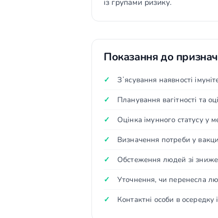
із групами ризику.
Показання до призна
Зʼясування наявності імуніте
Планування вагітності та оц
Оцінка імунного статусу у 
Визначення потреби у вакцин
Обстеження людей зі знижен
Уточнення, чи перенесла л
Контактні особи в осередку 