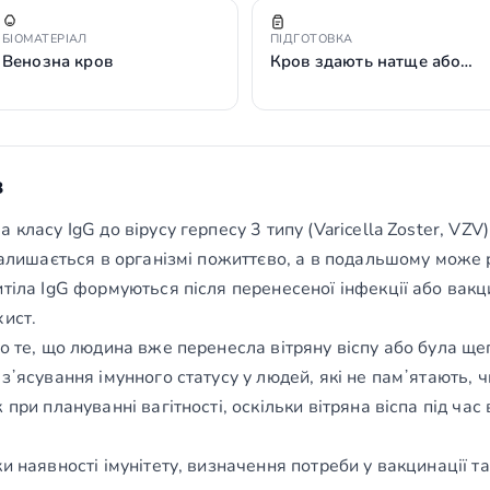
БІОМАТЕРІАЛ
ПІДГОТОВКА
Венозна кров
Кров здають натще або…
з
класу IgG до вірусу герпесу 3 типу (Varicella Zoster, VZV
залишається в організмі пожиттєво, а в подальшому може 
тіла IgG формуються після перенесеної інфекції або вакц
хист.
о те, що людина вже перенесла вітряну віспу або була щеп
ʼясування імунного статусу у людей, які не памʼятають, чи
 при плануванні вагітності, оскільки вітряна віспа під ч
и наявності імунітету, визначення потреби у вакцинації 