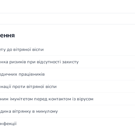
чення
ту до вітряної віспи
інка ризиків при відсутності захисту
медичних працівників
ації проти вітряної віспи
им імунітетом перед контактом із вірусом
юдина вітрянку в минулому
інфекції