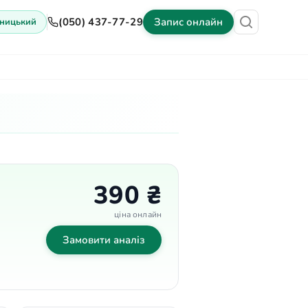
(050) 437-77-29
Запис онлайн
ницький
іни
Обладнання
Контакти
390 ₴
ціна онлайн
Замовити аналіз