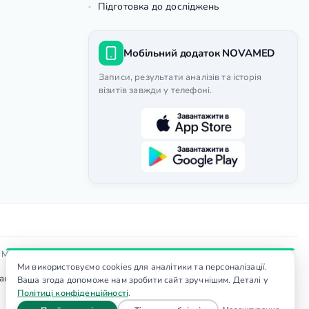
Підготовка до досліджень
Мобільний додаток NOVAMED
Записи, результати аналізів та історія
візитів завжди у телефоні.
Доступність
я МОЗ
|
Ми використовуємо cookies для аналітики та персоналізації.
тер. Вартість послуг уточнюйте у адміністратора, ціни не є
Ваша згода допоможе нам зробити сайт зручнішим. Деталі у
Політиці конфіденційності
.