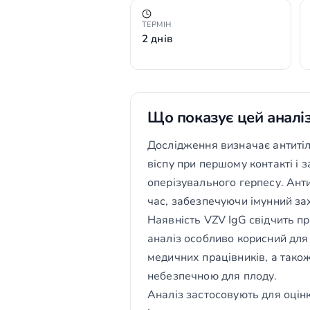
ТЕРМІН
2 днів
Що показує цей аналі
Дослідження визначає антитіла 
віспу при першому контакті і 
оперізувального герпесу. Анти
час, забезпечуючи імунний за
Наявність VZV IgG свідчить пр
аналіз особливо корисний для з
медичних працівників, а також
небезпечною для плоду.
Аналіз застосовують для оцінк