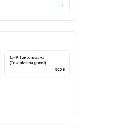
ДНК Токсоплазма
(Toxoplasma gondii)
500 ₴