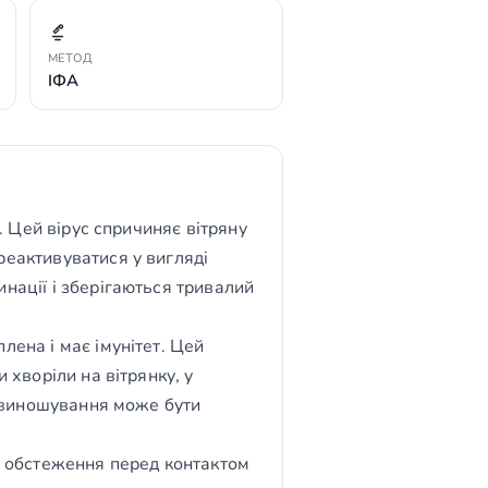
МЕТОД
ІФА
). Цей вірус спричиняє вітряну
реактивуватися у вигляді
инації і зберігаються тривалий
лена і має імунітет. Цей
 хворіли на вітрянку, у
ас виношування може бути
та обстеження перед контактом