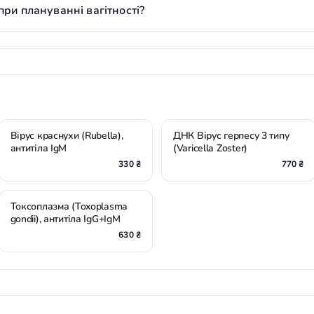
ри плануванні вагітності?
Вірус краснухи (Rubella),
ДНК Вірус герпесу 3 типу
антитіла IgМ
(Varicella Zoster)
330 ₴
770 ₴
Токсоплазма (Toxoplasma
gondii), антитіла IgG+IgM
630 ₴