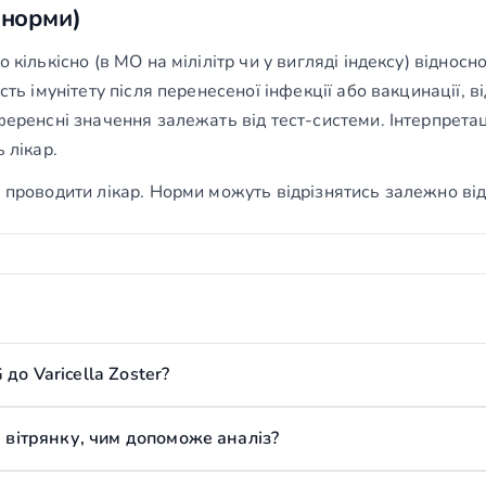
(норми)
 кількісно (в МО на мілілітр чи у вигляді індексу) відносн
сть імунітету після перенесеної інфекції або вакцинації, ві
еференсні значення залежать від тест-системи. Інтерпрета
 лікар.
 проводити лікар. Норми можуть відрізнятись залежно від 
до Varicella Zoster?
а вітрянку, чим допоможе аналіз?