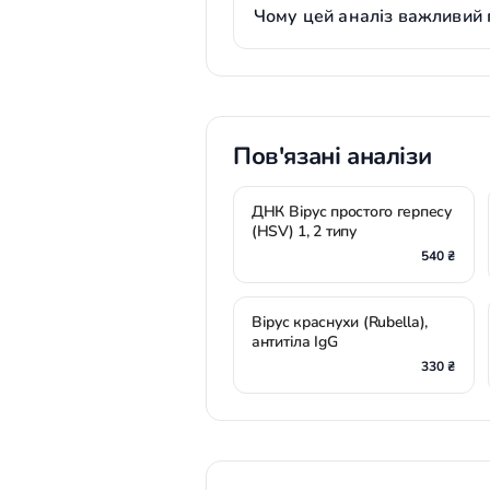
Чому цей аналіз важливий п
Пов'язані аналізи
ДНК Вірус простого герпесу
(HSV) 1, 2 типу
540 ₴
Вірус краснухи (Rubella),
антитіла IgG
330 ₴