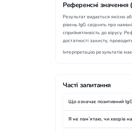
Референсні значення 
Результат видається якісно або
рівень IgG свідчить про наявні
сприйнятливість до вірусу. Р
достатності захисту, проводить
Інтерпретацію результатів має
Часті запитання
Що означає позитивний IgG 
Я не памʼятаю, чи хворів н