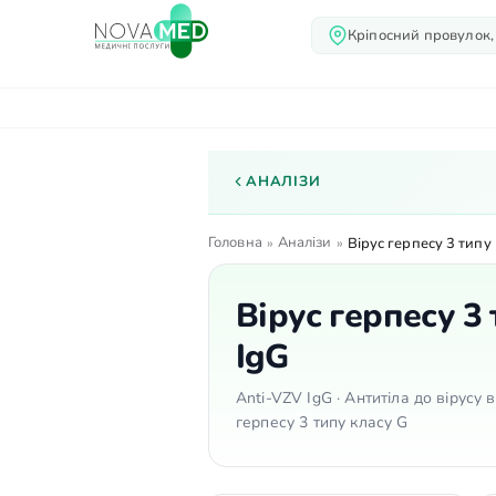
Кріпосний провулок,
Про нас
Послуги
Лік
АНАЛІЗИ
Головна
Аналізи
»
»
Вірус герпесу 3 типу (
Вірус герпесу 3 т
IgG
Anti-VZV IgG · Антитіла до вірусу ві
герпесу 3 типу класу G