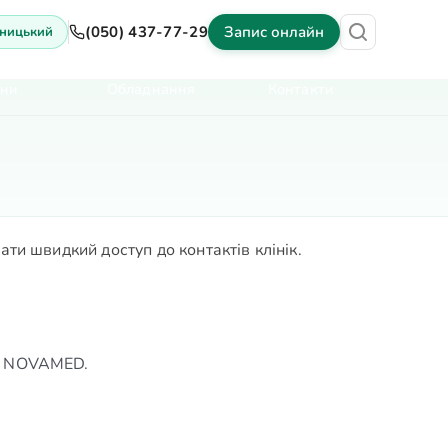
(050) 437-77-29
Запис онлайн
ницький
іни
Обладнання
Контакти
и швидкий доступ до контактів клінік.
ів NOVAMED.