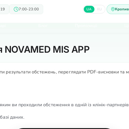
 19
7:00-23:00
Кропив
UA
RU
арі
Блог
Пропозиції
Ц
ня NOVAMED MIS APP
 результати обстежень, переглядати PDF-висновки та мат
а яким ви проходили обстеження в одній із клінік-партнер
базі даних.