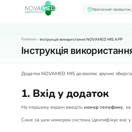
Кріпосний провулок,
Про нас
Послуги
Лік
Головна
»
Інструкція використання NOVAMED MIS APP
Інструкція використан
Додаток NOVAMED MIS дозволяє зручно зберігати
1. Вхід у додаток
На першому екрані введіть
номер телефону
, з
Саме за цим номером система ідентифікує вас у 