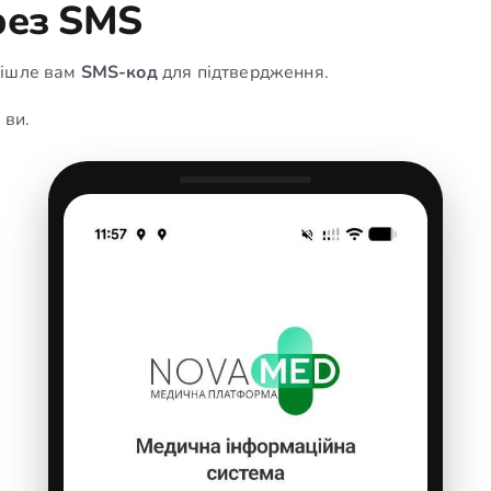
рез SMS
дішле вам
SMS-код
для підтвердження.
 ви.