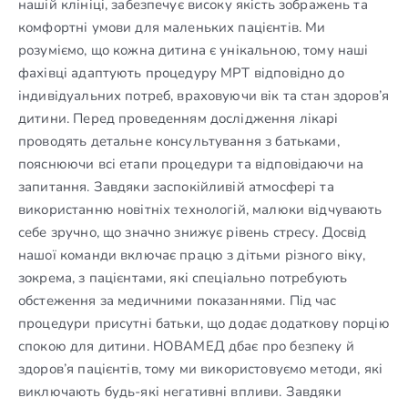
нашій клініці, забезпечує високу якість зображень та
комфортні умови для маленьких пацієнтів. Ми
розуміємо, що кожна дитина є унікальною, тому наші
фахівці адаптують процедуру МРТ відповідно до
індивідуальних потреб, враховуючи вік та стан здоров’я
дитини. Перед проведенням дослідження лікарі
проводять детальне консультування з батьками,
пояснюючи всі етапи процедури та відповідаючи на
запитання. Завдяки заспокійливій атмосфері та
використанню новітніх технологій, малюки відчувають
себе зручно, що значно знижує рівень стресу. Досвід
нашої команди включає працю з дітьми різного віку,
зокрема, з пацієнтами, які спеціально потребують
обстеження за медичними показаннями. Під час
процедури присутні батьки, що додає додаткову порцію
спокою для дитини. НОВАМЕД дбає про безпеку й
здоров’я пацієнтів, тому ми використовуємо методи, які
виключають будь-які негативні впливи. Завдяки