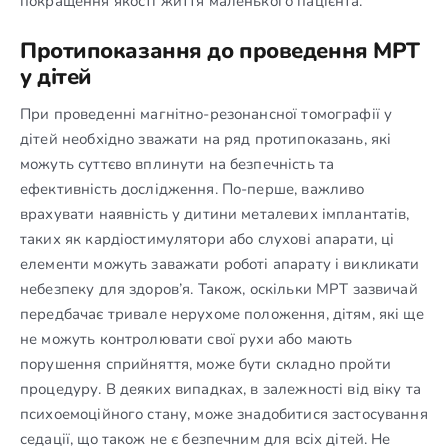
покращення якості життя маленького пацієнта.
Протипоказання до проведення МРТ
у дітей
При проведенні магнітно-резонансної томографії у
дітей необхідно зважати на ряд протипоказань, які
можуть суттєво вплинути на безпечність та
ефективність дослідження. По-перше, важливо
врахувати наявність у дитини металевих імплантатів,
таких як кардіостимулятори або слухові апарати, ці
елементи можуть заважати роботі апарату і викликати
небезпеку для здоров’я. Також, оскільки МРТ зазвичай
передбачає тривале нерухоме положення, дітям, які ще
не можуть контролювати свої рухи або мають
порушення сприйняття, може бути складно пройти
процедуру. В деяких випадках, в залежності від віку та
психоемоційного стану, може знадобитися застосування
седації, що також не є безпечним для всіх дітей. Не