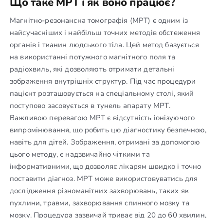
Що таке МРТ і як воно працює?
Магнітно-резонансна томографія (МРТ) є одним із
найсучасніших і найбільш точних методів обстеження
органів і тканин людського тіла. Цей метод базується
на використанні потужного магнітного поля та
радіохвиль, які дозволяють отримати детальні
зображення внутрішніх структур. Під час процедури
пацієнт розташовується на спеціальному столі, який
поступово засовується в тунель апарату МРТ.
Важливою перевагою МРТ є відсутність іонізуючого
випромінювання, що робить цю діагностику безпечною,
навіть для дітей. Зображення, отримані за допомогою
цього методу, є надзвичайно чіткими та
інформативними, що дозволяє лікарям швидко і точно
поставити діагноз. МРТ може використовуватись для
дослідження різноманітних захворювань, таких як
пухлини, травми, захворювання спинного мозку та
мозку. Процедура зазвичай триває від 20 до 60 хвилин,