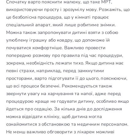
Спочатку варто пояснити малюку, що таке МРТ,
використовуючи просту і зрозумілу мову. Розкажіть, що
це безболісна процедура, що у кімнаті працює
спеціальний апарат, який лише робитиме знімки.
Можна також запропонувати дитині взяти з собою
улюблену іграшку або ковдру, що допоможе їй
почуватися комфортніше. Важливо провести
попередню розмову про правила під час процедури,
зокрема, необхідність лежати тихо. Якщо дитина має
певні страхи, наприклад, перед замкнутими
просторами, варто підготувати її до цього, пояснюючи,
що всі процеси безпечні. Рекомендується також
звернути увагу на харчування та напої, адже перед
процедурою краще не годувати дитину, особливо якщо
йдеться про седацію. За кілька днів до дослідження
можна відвідати клініку, щоб дитина могла
ознайомитися з обстановкою та медичним персоналом.
Не менш важливо обговорити з лікарем можливі