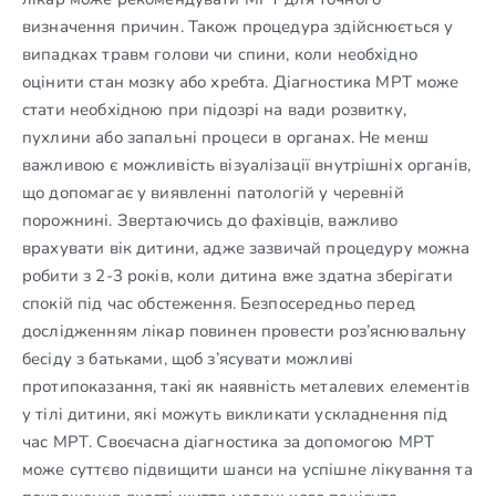
визначення причин. Також процедура здійснюється у
випадках травм голови чи спини, коли необхідно
оцінити стан мозку або хребта. Діагностика МРТ може
стати необхідною при підозрі на вади розвитку,
пухлини або запальні процеси в органах. Не менш
важливою є можливість візуалізації внутрішніх органів,
що допомагає у виявленні патологій у черевній
порожнині. Звертаючись до фахівців, важливо
врахувати вік дитини, адже зазвичай процедуру можна
робити з 2-3 років, коли дитина вже здатна зберігати
спокій під час обстеження. Безпосередньо перед
дослідженням лікар повинен провести роз’яснювальну
бесіду з батьками, щоб з’ясувати можливі
протипоказання, такі як наявність металевих елементів
у тілі дитини, які можуть викликати ускладнення під
час МРТ. Своєчасна діагностика за допомогою МРТ
може суттєво підвищити шанси на успішне лікування та