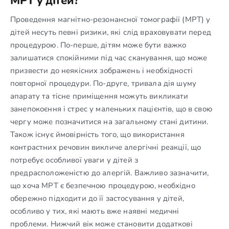
МРТ у дітей?
Проведення магнітно-резонансної томографії (МРТ) у
дітей несуть певні ризики, які слід враховувати перед
процедурою. По-перше, дітям може бути важко
залишатися спокійними під час сканування, що може
призвести до неякісних зображень і необхідності
повторної процедури. По-друге, тривала дія шуму
апарату та тісне приміщення можуть викликати
занепокоєння і стрес у маленьких пацієнтів, що в свою
чергу може позначитися на загальному стані дитини.
Також існує ймовірність того, що використання
контрастних речовин викличе алергічні реакції, що
потребує особливої уваги у дітей з
предрасположеністю до алергій. Важливо зазначити,
що хоча МРТ є безпечною процедурою, необхідно
обережно підходити до її застосування у дітей,
особливо у тих, які мають вже наявні медичні
проблеми. Нижчий вік може становити додаткові