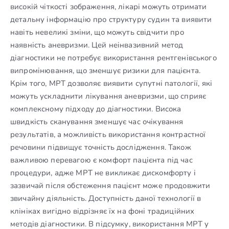
високій чіткості зображення, лікарі можуть отримати
детальну інформацію про структуру судин та виявити
навіть невеликі зміни, що можуть свідчити про
наявність аневризми. Цей неінвазивний метод
діагностики не потребує використання рентгенівського
випромінювання, що зменшує ризики для пацієнта.
Крім того, МРТ дозволяє виявити супутні патології, які
можуть ускладнити лікування аневризми, що сприяє
комплексному підходу до діагностики. Висока
швидкість сканування зменшує час очікування
результатів, а можливість використання контрастної
речовини підвищує точність дослідження. Також
важливою перевагою є комфорт пацієнта під час
процедури, адже МРТ не викликає дискомфорту і
зазвичай після обстеження пацієнт може продовжити
звичайну діяльність. Доступність даної технології в
клініках вигідно відрізняє їх на фоні традиційних
методів діагностики. В підсумку, використання МРТ у