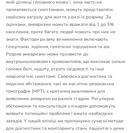
якій ділянці головного мозку і, хоча часто не
проявляються симптомами, можуть представляти
серйозну загрозу для життя у разі їх розриву. За
оцінками, аневризми можуть вражати від 1 до 5%
населення, проте багато людей можуть про них не
знати. Фактори ризику виникнення включають
гіпертонію, куріння, генетичні порушення та вік.
Розрив аневризми може призвести до
внутрішньомозкових крововиливів, що викликає сильні
головні болі, нудоту, втрату свідомості та інші
неврологічні симптоми. Своєчасна діагностика та
медичне обстеження, такі як магнітно-резонансна
томографія (МРТ), є критично важливими для
виявлення аневризм на ранніх стадіях. Регулярне
обстеження та консультація з лікарем допоможуть
виявити потенційні проблеми і вжити необхідних
заходів. У нашій клініці ми пропонуємо сучасні методи
для діагностики та моніторингу стану пацієнтів з цими