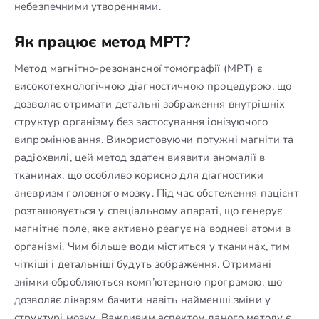
небезпечними утвореннями.
Як працює метод МРТ?
Метод магнітно-резонансної томографії (МРТ) є
високотехнологічною діагностичною процедурою, що
дозволяє отримати детальні зображення внутрішніх
структур організму без застосування іонізуючого
випромінювання. Використовуючи потужні магніти та
радіохвилі, цей метод здатен виявити аномалії в
тканинах, що особливо корисно для діагностики
аневризм головного мозку. Під час обстеження пацієнт
розташовується у спеціальному апараті, що генерує
магнітне поле, яке активно реагує на водневі атоми в
організмі. Чим більше води міститься у тканинах, тим
чіткіші і детальніші будуть зображення. Отримані
знімки обробляються комп’ютерною програмою, що
дозволяє лікарям бачити навіть найменші зміни у
структурі мозку. Важливим аспектом даного методу є