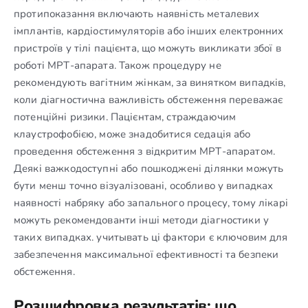
протипоказання включають наявність металевих
імплантів, кардіостимуляторів або інших електронних
пристроїв у тілі пацієнта, що можуть викликати збої в
роботі МРТ-апарата. Також процедуру не
рекомендують вагітним жінкам, за винятком випадків,
коли діагностична важливість обстеження переважає
потенційні ризики. Пацієнтам, страждаючим
клаустрофобією, може знадобитися седація або
проведення обстеження з відкритим МРТ-апаратом.
Деякі важкодоступні або пошкоджені ділянки можуть
бути менш точно візуалізовані, особливо у випадках
наявності набряку або запального процесу, тому лікарі
можуть рекомендованти інші методи діагностики у
таких випадках. учитывать ці фактори є ключовим для
забезпечення максимальної ефективності та безпеки
обстеження.
Розшифровка результатів: що