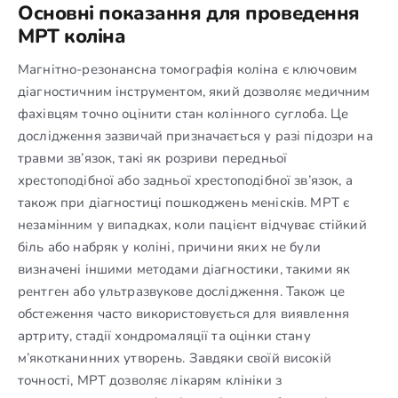
Основні показання для проведення
МРТ коліна
Магнітно-резонансна томографія коліна є ключовим
діагностичним інструментом, який дозволяє медичним
фахівцям точно оцінити стан колінного суглоба. Це
дослідження зазвичай призначається у разі підозри на
травми зв’язок, такі як розриви передньої
хрестоподібної або задньої хрестоподібної зв’язок, а
також при діагностиці пошкоджень менісків. МРТ є
незамінним у випадках, коли пацієнт відчуває стійкий
біль або набряк у коліні, причини яких не були
визначені іншими методами діагностики, такими як
рентген або ультразвукове дослідження. Також це
обстеження часто використовується для виявлення
артриту, стадії хондромаляції та оцінки стану
м’якотканинних утворень. Завдяки своїй високій
точності, МРТ дозволяє лікарям клініки з