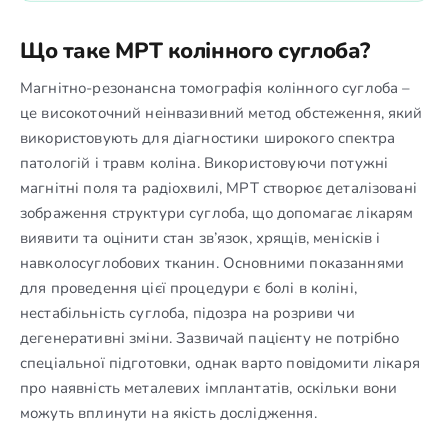
Що таке МРТ колінного суглоба?
Магнітно-резонансна томографія колінного суглоба –
це високоточний неінвазивний метод обстеження, який
використовують для діагностики широкого спектра
патологій і травм коліна. Використовуючи потужні
магнітні поля та радіохвилі, МРТ створює деталізовані
зображення структури суглоба, що допомагає лікарям
виявити та оцінити стан зв’язок, хрящів, менісків і
навколосуглобових тканин. Основними показаннями
для проведення цієї процедури є болі в коліні,
нестабільність суглоба, підозра на розриви чи
дегенеративні зміни. Зазвичай пацієнту не потрібно
спеціальної підготовки, однак варто повідомити лікаря
про наявність металевих імплантатів, оскільки вони
можуть вплинути на якість дослідження.