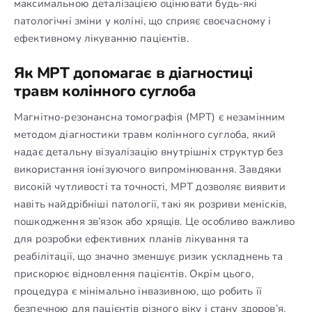
максимальною деталізацією оцінювати будь-які
патологічні зміни у коліні, що сприяє своєчасному і
ефективному лікуванню пацієнтів.
Як МРТ допомагає в діагностиці
травм колінного суглоба
Магнітно-резонансна томографія (МРТ) є незамінним
методом діагностики травм колінного суглоба, який
надає детальну візуалізацію внутрішніх структур без
використання іонізуючого випромінювання. Завдяки
високій чутливості та точності, МРТ дозволяє виявити
навіть найдрібніші патології, такі як розриви менісків,
пошкодження зв’язок або хрящів. Це особливо важливо
для розробки ефективних планів лікування та
реабілітації, що значно зменшує ризик ускладнень та
прискорює відновлення пацієнтів. Окрім цього,
процедура є мінімально інвазивною, що робить її
безпечною для пацієнтів різного віку і стану здоров’я.