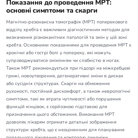
Показання до проведення МРТ:
основні симптоми та скарги
Магнітно-резонансна томографія (МРТ) поперекового
відділу хребта є важливим діагностичним методом для
визначення різноманітних патологій та змін у цій зоні
хребта. Основними показаннями для проведення МРТ є
хронічні або гострі болі у попереку, які можуть
супроводжуватися онімінням чи слабкістю в ногах.
Також МРТ рекомендується при підозрі на міжхребцеві
грижі, новоутворення, дегенеративні зміни в дисках
або сусідніх структурах. Скарги на обмеження
рухомості, постійний дискомфорт, а також неврологічні
симптоми, такі як втрата чутливості або порушення
функцій кінцівок, є серйозною підставою для
призначення цього обстеження. Виконання МРТ
дозволяє лікарям отримати детальні зображення
структури хребта, що є неоціненним для планування
подальшого лікування та контролю динаміки