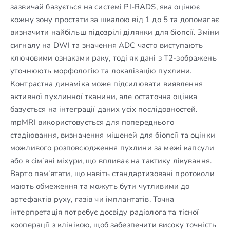
зазвичай базується на системі PI-RADS, яка оцінює
кожну зону простати за шкалою від 1 до 5 та допомагає
визначити найбільш підозрілі ділянки для біопсії. Зміни
сигналу на DWI та значення ADC часто виступають
ключовими ознаками раку, тоді як дані з Т2-зображень
уточнюють морфологію та локалізацію пухлини.
Контрастна динаміка може підсилювати виявлення
активної пухлинної тканини, але остаточна оцінка
базується на інтеграції даних усіх послідовностей.
mpMRI використовується для попереднього
стадіювання, визначення мішеней для біопсії та оцінки
можливого розповсюдження пухлини за межі капсули
або в сім’яні міхури, що впливає на тактику лікування.
Варто пам’ятати, що навіть стандартизовані протоколи
мають обмеження та можуть бути чутливими до
артефактів руху, газів чи імплантатів. Точна
інтерпретація потребує досвіду радіолога та тісної
кооперації з клінікою, щоб забезпечити високу точність