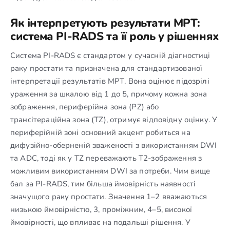
Як інтерпретують результати МРТ:
система PI-RADS та її роль у рішеннях
Система PI-RADS є стандартом у сучасній діагностиці
раку простати та призначена для стандартизованої
інтерпретації результатів МРТ. Вона оцінює підозрілі
ураження за шкалою від 1 до 5, причому кожна зона
зображення, периферійна зона (PZ) або
трансітераційна зона (TZ), отримує відповідну оцінку. У
периферійній зоні основний акцент робиться на
дифузійно-оберненій зваженості з використанням DWI
та ADC, тоді як у TZ переважають Т2-зображення з
можливим використанням DWI за потреби. Чим вище
бал за PI-RADS, тим більша ймовірність наявності
значущого раку простати. Значення 1–2 вважаються
низькою ймовірністю, 3, проміжним, 4–5, високої
ймовірності, що впливає на подальші рішення. У