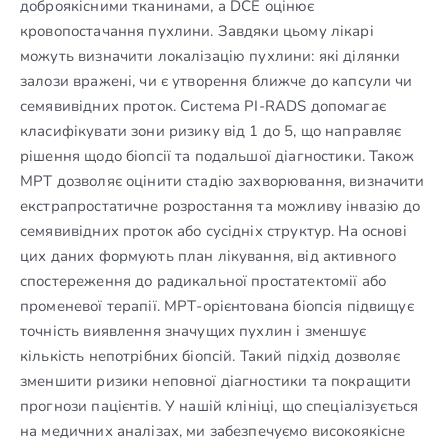
доброякісними тканинами, а DCE оцінює
кровопостачання пухлини. Завдяки цьому лікарі
можуть визначити локалізацію пухлини: які ділянки
залози вражені, чи є утворення ближче до капсули чи
семявивідних проток. Система PI-RADS допомагає
класифікувати зони ризику від 1 до 5, що направляє
рішення щодо біопсії та подальшої діагностики. Також
МРТ дозволяє оцінити стадію захворювання, визначити
екстрапростатичне розростання та можливу інвазію до
семявивідних проток або сусідніх структур. На основі
цих даних формують план лікування, від активного
спостереження до радикальної простатектомії або
променевої терапії. МРТ-орієнтована біопсія підвищує
точність виявлення значущих пухлин і зменшує
кількість непотрібних біопсій. Такий підхід дозволяє
зменшити ризики неповної діагностики та покращити
прогнози пацієнтів. У нашій клініці, що спеціалізується
на медичних аналізах, ми забезпечуємо високоякісне