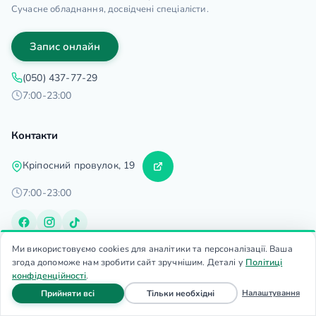
Сучасне обладнання, досвідчені спеціалісти.
Запис онлайн
(050) 437-77-29
7:00-23:00
Контакти
Кріпосний провулок, 19
7:00-23:00
Ми використовуємо cookies для аналітики та персоналізації. Ваша
згода допоможе нам зробити сайт зручнішим. Деталі у
Політиці
Послуги
конфіденційності
.
МРТ
файли cookie
файли cookie
Налаштування
Прийняти всі
Тільки необхідні
Головна
Запис
Дзвінок
Меню
УЗД