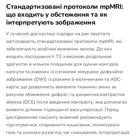
Стандартизовані протоколи mpMRI:
що входить у обстеження та як
інтерпретують зображення
У сучасній діагностиці підозри на рак простати
застосовують стандартизовані протоколи mpMRI, які
забезпечують всебічне вивчення залози. До них
входять послідовності Т2 з високою роздільною
здатністю в кількох площинах для оцінки контурів,
капсули та взаємин із сім’яними міхурами; дифузійне
зображення (DWI) із різними b-величинами та ADC-
карти, що дозволяють виявляти тканинні зміни за
рахунок обмеження дифузії; та динамічна контрастна
зйомка (DCE) після введення контрасту, яка допомагає
виявити ділянки підвищеної васкуляризації. Перед
дослідженням пацієнту зазвичай рекомендують
підготуватися: спорожнити кишківник, мінімізувати
гази та уникати рухів під час сканування. Інтерпретація