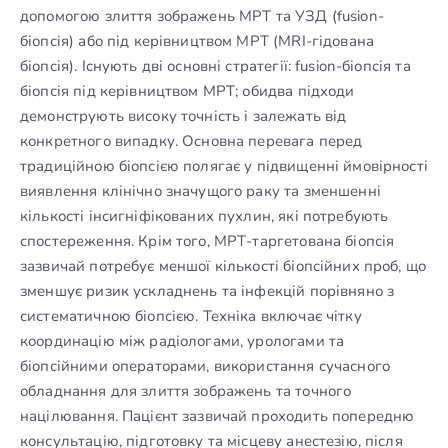
допомогою злиття зображень МРТ та УЗД (fusion-
біопсія) або під керівництвом МРТ (MRI-гідована
біопсія). Існують дві основні стратегії: fusion-біопсія та
біопсія під керівництвом МРТ; обидва підходи
демонструють високу точність і залежать від
конкретного випадку. Основна перевага перед
традиційною біопсією полягає у підвищенні ймовірності
виявлення клінічно значущого раку та зменшенні
кількості інсигніфікованих пухлин, які потребують
спостереження. Крім того, МРТ-таргетована біопсія
зазвичай потребує меншої кількості біопсійних проб, що
зменшує ризик ускладнень та інфекцій порівняно з
систематичною біопсією. Техніка включає чітку
координацію між радіологами, урологами та
біопсійними операторами, використання сучасного
обладнання для злиття зображень та точного
націлювання. Пацієнт зазвичай проходить попередню
консультацію, підготовку та місцеву анестезію, після