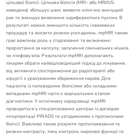
цільової біопсії. Цільова біопсія (MRI- або MRI/US-
наведена) збільшує шанс виявити клінічно значущий
рак та зменшує виявлення індиферентних пухлин. В
результаті можна зменшити кількість інвазивних
процедур та знизити ризики ускладнень. mpMRI також
грає важливу роль у стадіюванні та визначенні
проростання за капсулу, залучення семінальних мішків
чи лімфовузлів. Результати mpMRI допомагають
лікарям обрати найвідповідніший підхід до лікування,
від активного спостереження до радіотерапії або
хірургії з урахуванням збереження нервів. Для
пацієнтів із попередніми біопсіями або складними
випадками mpMRI часто є вирішальним етапом
діагностики. У клінічному середовищі mpMRI
проводиться у спеціалізованих центрах із досвідом
інтерпретації PIRADS та узгодженням з протоколами
біопсії. Важливо також розуміти протипоказання та
ризики контрасту, тому контроль ниркової функції та