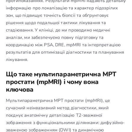
протипоказаннях. Результати mpMRI надають детальну
інформацію про локалізацію та характер підозрілих
зон, що підвищує точність біопсії та обґрунтовує
рішення щодо подальшої тактики лікування та
стадіювання. У клініці, де ми проводимо медичні
аналізи, ми забезпечуємо повну підготовку та
координацію між PSA, DRE, mpMRI та інтерпретацією
результатів для оптимізації діагностики та планування
лікування.
Що таке мультипараметрична МРТ
простати (mpMRI) і чому вона
ключова
Мультипараметрична МРТ простати (mpMRI), це
сучасний неінвазивний метод діагностики, який
поєднує анатомічну деталізацію Т2-зваженої
зображення з функціональними ділянками: дифузійно-
зваженою зображенням (DWI) та динамічною