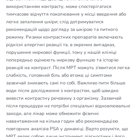
використанням контрасту, може спостерігатися
тимчасове відчуття поколювання у місці введення або
легке запалення шкіри; слід дотримуватися
рекомендацій щодо догляду за шкірою та питного
режиму. Ризики контрастних препаратів включають
рідкісні алергічні реакції та, в окремих випадках,
порушення ниркової функції, тому у нашій клініці
попередньо оцінюють ниркову функцію та історію
реакцій на контраст. Після МРТ можуть з’явитися легка
слабкість, головний біль або втома; ці симптоми
зазвичай зникають самі по собі. Важливо пити більше
води після дослідження з контрастом, щоб швидко
вивести контрастну речовину з організму. Зазвичай
після процедури не потрібні спеціальні відновлювальні
заходи, але лікар може обмежити фізичні
навантаження на кілька годин або рекомендацією
повторних аналізів PSA у динаміці. Варто розуміти, що
МРТ являє собою лише інструмент діагностики і його