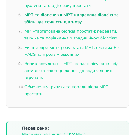
пухлини та стадію раку простати
МРТ та біопсія: як МРТ направляє біопсію та
збільшує точність діагнозу
МРТ-таргетована біопсія простати: переваги,
техніка та порівняння з традиційною біопсією
Як інтерпретують результати МРТ: система PI-
RADS та її роль у рішеннях
Вплив результатів МРТ на план лікування: від
активного спостереження до радикальних
втручань
Обмеження, ризики та поради після МРТ
простати
Перевірено:
Медична редакція NOVAMED
,