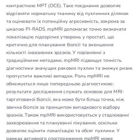
контрастною МРТ (DCE). Таке поєднання дозволяє
відрізняти нормальну тканину від пухлинних ділянок
та оцінювати їх потенційну агресивність, зокрема за
шкалою PI-RADS. mpMRI допомагає точно визначати
локалізацію підозрілих утворень у простаті, що
критично для планування біопсії та зменшення
кількості інвазивних зразків. У порівнянні з
традиційними методами, mpMRI підвищує точність
діагностики значущих ракових пухлин та знижує ризик
пропустити важливі випадки. Роль mpMRI не
обмежується лише попередньою діагностикою:
результати дослідження служать основою для MRI-
таргетованої біопсії, яка може бути більш точна, ніж
звична біопсія за принципом випадкового відбору
зразків. Також mpMRI використовується у стадіюванні
захворювання та плануванні лікування, оскільки
дозволяє оцінити локалізацію та обсяг пухлини. У
рамках активного спостереження mpMRI може