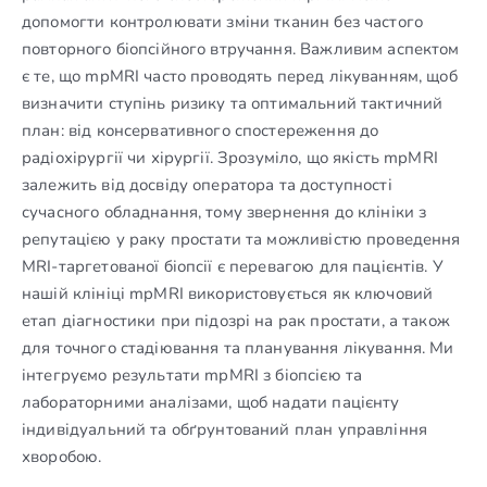
допомогти контролювати зміни тканин без частого
повторного біопсійного втручання. Важливим аспектом
є те, що mpMRI часто проводять перед лікуванням, щоб
визначити ступінь ризику та оптимальний тактичний
план: від консервативного спостереження до
радіохірургії чи хірургії. Зрозуміло, що якість mpMRI
залежить від досвіду оператора та доступності
сучасного обладнання, тому звернення до клініки з
репутацією у раку простати та можливістю проведення
MRI-таргетованої біопсії є перевагою для пацієнтів. У
нашій клініці mpMRI використовується як ключовий
етап діагностики при підозрі на рак простати, а також
для точного стадіювання та планування лікування. Ми
інтегруємо результати mpMRI з біопсією та
лабораторними аналізами, щоб надати пацієнту
індивідуальний та обґрунтований план управління
хворобою.