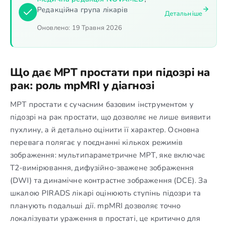
Редакційна група лікарів
Детальніше
Оновлено:
19 Травня 2026
Що дає МРТ простати при підозрі на
рак: роль mpMRI у діагнозі
МРТ простати є сучасним базовим інструментом у
підозрі на рак простати, що дозволяє не лише виявити
пухлину, а й детально оцінити її характер. Основна
перевага полягає у поєднанні кількох режимів
зображення: мультипараметричне МРТ, яке включає
T2-вимірювання, дифузійно-зважене зображення
(DWI) та динамічне контрастне зображення (DCE). За
шкалою PIRADS лікарі оцінюють ступінь підозри та
планують подальші дії. mpMRI дозволяє точно
локалізувати ураження в простаті, це критично для