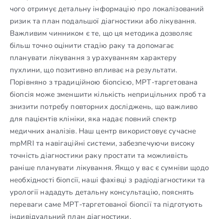
чого отримує детальну інформацію про локалізований
ризик та план подальшої діагностики або лікування.
Важливим чинником є те, що ця методика дозволяє
більш точно оцінити стадію раку та допомагає
планувати лікування з урахуванням характеру
пухлини, що позитивно впливає на результати.
Порівняно з традиційною біопсією, МРТ-таргетована
біопсія може зменшити кількість неприцільних проб та
знизити потребу повторних досліджень, що важливо
для пацієнтів клініки, яка надає повний спектр
медичних аналізів. Наш центр використовує сучасне
mpMRI та навігаційні системи, забезпечуючи високу
точність діагностики раку простати та можливість
раніше планувати лікування. Якщо у вас є сумніви щодо
необхідності біопсії, наші фахівці з радіодіагностики та
урології нададуть детальну консультацію, пояснять
переваги саме МРТ-таргетованої біопсії та підготують
індивідуальний план діагностики.