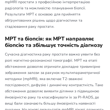
mpMRI простати з професійною інтерпретацією
радіологів та можливістю планування біопсії.
Результати МРТ є основою для прийняття
обґрунтованих рішень щодо діагностики та
стадіювання раку простати.
МРТ та біопсія: як МРТ направляє
біопсію та збільшує точність діагнозу
Сучасна діагностика раку простати важко уявити без
ролі магнітно-резонансної томографії. МРТ на етапі
обстеження дозволяє отримати докладне тривимірне
зображення залози за рахунок мультипараметричної
методики (mpMRI), яка включає T2-зважені
послідовності, дифузію і динамічну контрастність. Таке
обстеження дозволяє виявити ділянки з підвищеною
ймовірністю раку та класифікувати їх за PI-RADS, де
вищі бали означають більшу ймовірність наявності
пухлини. На основі результатів mpMRI лікарі планують