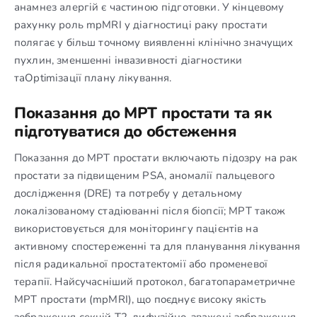
анамнез алергій є частиною підготовки. У кінцевому
рахунку роль mpMRI у діагностиці раку простати
полягає у більш точному виявленні клінічно значущих
пухлин, зменшенні інвазивності діагностики
таOptimізації плану лікування.
Показання до МРТ простати та як
підготуватися до обстеження
Показання до МРТ простати включають підозру на рак
простати за підвищеним PSA, аномалії пальцевого
дослідження (DRE) та потребу у детальному
локалізованому стадіюванні після біопсії; МРТ також
використовується для моніторингу пацієнтів на
активному спостереженні та для планування лікування
після радикальної простатектомії або променевої
терапії. Найсучасніший протокол, багатопараметричне
МРТ простати (mpMRI), що поєднує високу якість
зображення секцій T2, дифузійно-зважені зображення