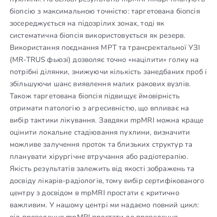
біопсію з максимальною точністю: таргетована біопсія
зосереджується на підозрілих зонах, тоді як
систематична біопсія використовується як резерв.
Використання поєднання МРТ та трансректальної УЗІ
(MR-TRUS фьюзі) дозволяє точно «націлити» голку на
потрібні ділянки, знижуючи кількість занедбаних проб і
збільшуючи шанс виявлення малих ракових вузлів.
Також таргетована біопсія підвищує ймовірність
отримати патологію з агресивністю, що впливає на
вибір тактики лікування. Завдяки mpMRI можна краще
оцінити локальне стадіювання пухлини, визначити
можливе залучення проток та близьких структур та
планувати хірургічне втручання або радіотерапію.
Якість результатів залежить від якості зображень та
досвіду лікарів-радіологів, тому вибір сертифікованого
центру з досвідом в mpMRI простати є критично
важливим. У нашому центрі ми надаємо повний цикл:
від проведення mpMRI простати до проведення