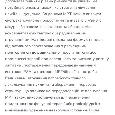
допомагає оцінити рівень ризику та вирішити, чи
потрібна біопсія, а також яка стратегія лікування
найбільш доцільна. За даними МРТ можно виявити
екстракапсулярне проростання та інвазію сім’яного
міхура або залози, що впливає на обрання між
консервативною тактикою й радикальними
втручаннями. На підставі цих даних формують план:
від активного спостереження з регулярним
моніторингом до радикальної простатектомії або
променевої терапії при середньому та високому ризику.
Активне спостереження передбачає динамічний
контроль PSA та повторні МРТ/біопсії за потреби.
Радикальні втручання потребують точного
локалізування пухлини та збереження нервових
структур, що впливає на передопераційне планування.
МРТ також використовується для визначення
придатності до фокусної терапії або радіохірургії з
мінімізацією ураження навколишніх тканин. Після