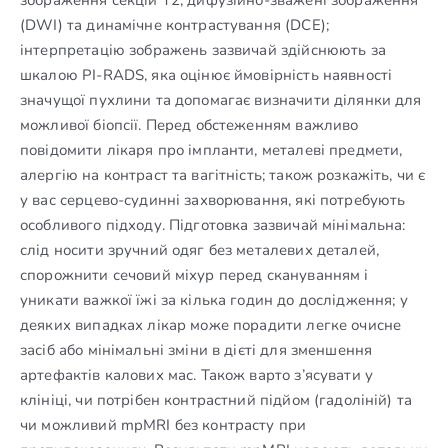
(DWI) та динамічне контрастування (DCE);
інтерпретацію зображень зазвичай здійснюють за
шкалою PI-RADS, яка оцінює ймовірність наявності
значущої пухлини та допомагає визначити ділянки для
можливої біопсії. Перед обстеженням важливо
повідомити лікаря про імпланти, металеві предмети,
алергію на контраст та вагітність; також розкажіть, чи є
у вас серцево-судинні захворювання, які потребують
особливого підходу. Підготовка зазвичай мінімальна:
слід носити зручний одяг без металевих деталей,
спорожнити сечовий міхур перед скануванням і
уникати важкої їжі за кілька годин до дослідження; у
деяких випадках лікар може порадити легке очисне
засіб або мінімальні зміни в дієті для зменшення
артефактів калових мас. Також варто з’ясувати у
клініці, чи потрібен контрастний підйом (гадоліній) та
чи можливий mpMRI без контрасту при