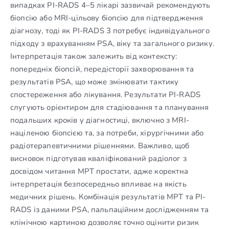
випадках PI-RADS 4–5 лікарі зазвичай рекомендують
біопсію або MRI-цільову біопсію для підтвердження
діагнозу, тоді як PI-RADS 3 потребує індивідуального
підходу з врахуванням PSA, віку та загального ризику.
Інтерпретація також залежить від контексту:
попередніх біопсій, передісторії захворювання та
результатів PSA, що може змінювати тактику
спостереження або лікування. Результати PI-RADS
слугують орієнтиром для стадіювання та планування
подальших кроків у діагностиці, включно з MRI-
націленою біопсією та, за потреби, хірургічними або
радіотерапевтичними рішеннями. Важливо, щоб
висновок підготував кваліфікований радіолог з
досвідом читання МРТ простати, адже коректна
інтерпретація безпосередньо впливає на якість
медичних рішень. Комбінація результатів МРТ та PI-
RADS із даними PSA, пальпаційним дослідженням та
клінічною картиною дозволяє точно оцінити ризик