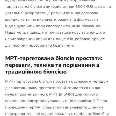
таргетованої біопсії з використанням MR-TRUS фьюзі та
детальної інтерпретації результатів, що дозволяє
швидко та точно визначати ризики та формувати
індивідуальний план спостереження чи лікування.
Наша мета, підвищити точність діагнозу та зменшити
невиправданий ризик для пацієнтів, роблячи процес
діагностики прозорим та безпечним.
МРТ-таргетована біопсія простати:
переваги, техніка та порівняння з
традиційною біопсією
МРТ-таргетована біопсія простати є сучасним методом
діагностики раку простати, який спирається на дані
мультіпараметричного МРТ (mpMRI) для точного
виявлення підозрілих уражень та їх локалізації. Після
проведення mpMRI спеціалісти визначають ділянки
підозрілих зон, які надалі локалізують під час біопсії за