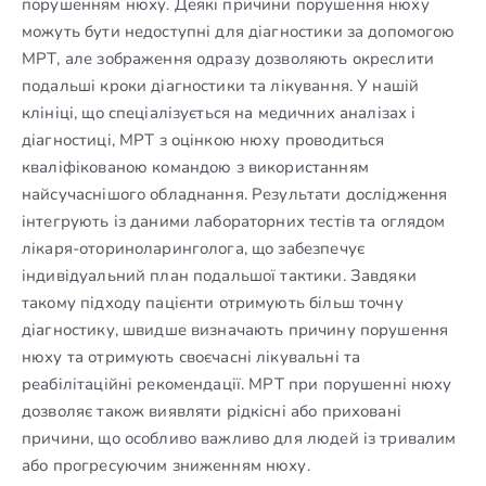
порушенням нюху. Деякі причини порушення нюху
можуть бути недоступні для діагностики за допомогою
МРТ, але зображення одразу дозволяють окреслити
подальші кроки діагностики та лікування. У нашій
клініці, що спеціалізується на медичних аналізах і
діагностиці, МРТ з оцінкою нюху проводиться
кваліфікованою командою з використанням
найсучаснішого обладнання. Результати дослідження
інтегрують із даними лабораторних тестів та оглядом
лікаря-оториноларинголога, що забезпечує
індивідуальний план подальшої тактики. Завдяки
такому підходу пацієнти отримують більш точну
діагностику, швидше визначають причину порушення
нюху та отримують своєчасні лікувальні та
реабілітаційні рекомендації. МРТ при порушенні нюху
дозволяє також виявляти рідкісні або приховані
причини, що особливо важливо для людей із тривалим
або прогресуючим зниженням нюху.