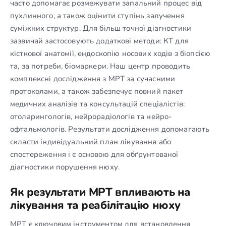
часто допомагає розмежувати запальний процес від
пухлинного, а також оцінити ступінь залучення
суміжних структур. Для більш точної діагностики
зазвичай застосовують додаткові методи: КТ для
кісткової анатомії, ендоскопію носових ходів з біопсією
та, за потреби, біомаркери. Наш центр проводить
комплексні дослідження з МРТ за сучасними
протоколами, а також забезпечує повний пакет
медичних аналізів та консультацій спеціалістів:
отоларингологів, нейрорадіологів та нейро-
офтальмологів. Результати дослідження допомагають
скласти індивідуальний план лікування або
спостереження і є основою для обґрунтованої
діагностики порушення нюху.
Як результати МРТ впливають на
лікування та реабілітацію нюху
МРТ є ключовим інструментом для встановлення