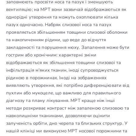
заповнюють просвіти носа та пазух і зменшують
вентиляцію; на МРТ вони зазвичай відображаються як
однорідні утворення та можуть охоплювати кілька
пазух одночасно. Набряк слизової носа та пазух
проявляється збільшенням товщини слизової оболонки
та накопиченням рідини, що веде до відчуття
закладеності та порушення нюху. Запалення може бути
гострим або хронічним: характерні зміни
відображаються як збільшення товщини слизової та
інфільтрація м’яких тканин, іноді супроводжується
рідиною в порожнинах. Іноді на зображеннях
виявляють утворення, які потрібно диференціювати від
пухлин або мукоцеле, що важливо для правильного
діагнозу та плану лікування. МРТ краще ніж інші
методи розкриває контраст між запаленою слизовою та
навколишніми тканинами, дозволяючи оцінити
залученість орбіти, дно черепа та близьких структур. У
нашій клініці ми виконуємо МРТ носової порожнини та