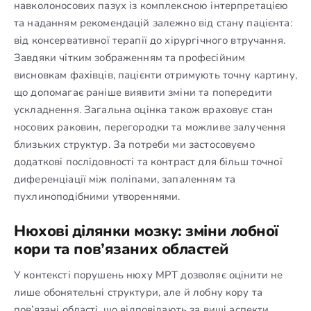
навколоносових пазух із комплексною інтерпретацією
та наданням рекомендацій залежно від стану пацієнта:
від консервативної терапії до хірургічного втручання.
Завдяки чітким зображенням та професійним
висновкам фахівців, пацієнти отримують точну картину,
що допомагає раніше виявити зміни та попередити
ускладнення. Загальна оцінка також враховує стан
носових раковин, перегородки та можливе залучення
близьких структур. За потреби ми застосовуємо
додаткові послідовності та контраст для більш точної
диференціації між поліпами, запаленням та
пухлиноподібними утвореннями.
Нюхові ділянки мозку: зміни лобної
кори та пов’язаних областей
У контексті порушень нюху МРТ дозволяє оцінити не
лише обонятельні структури, але й лобну кору та
пов’язані області, що відповідають за вищі аспекти