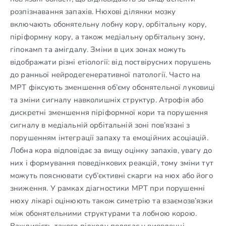
розпізнавання запахів. Нюхові ділянки мозку
включають обонятельну лобну кору, орбітальну кору,
піріформну кору, а також медіальну орбітальну зону,
гіпокамп та амігдалу. Зміни в цих зонах можуть
відображати різні етіології: від поствірусних порушень
до ранньої нейродегенеративної патології. Часто на
МРТ фіксують зменшення об’єму обонятельної луковиці
та зміни сигналу навколишніх структур. Атрофія або
дискретні зменшення піріформної кори та порушення
сигналу в медіальній орбітальній зоні пов’язані з
порушенням інтеграції запаху та емоційних асоціацій.
Лобна кора відповідає за вищу оцінку запахів, увагу до
них і формування поведінкових реакцій, тому зміни тут
можуть пояснювати суб’єктивні скарги на нюх або його
зниження. У рамках діагностики МРТ при порушенні
нюху лікарі оцінюють також симетрію та взаємозв’язки
між обонятельними структурами та лобною корою.
Важливість такого підходу полягає у виявленні