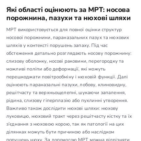
Які області оцінюють за МРТ: носова
порожнина, пазухи та нюхові шляхи
МРТ використовується для повної оцінки структур
носової порожнини, параназальних пазух та нюхових
шляхів у контексті порушень запаху. Під час
обстеження детально розглядають носову порожнину:
слизову оболонку, носові раковини, перегородку та
можливі поліпи або деформації, які можуть
перешкоджати повітрообміну і нюховій функції. Далі
оцінюють параназальні пазухи, лобову, клиновидну,
решітчасту та верхньощелепні, шукаючи запалення,
рідина, слизову гіперплазію або пухлинні утворення.
Важливо також дослідити нюхові шляхи: нюхову
луковицю, нюховий тракт через решітчасту кістку та їх
з’єднання з нюховою корою, так як патології на цих
ділянках можуть бути причиною або наслідком
порушень нюху. За допомогою МРТ можна відрізняти