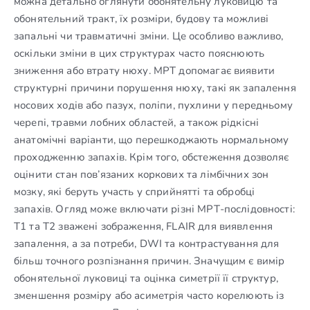
можна детально оглянути обонятельну луковицю та
обонятельний тракт, їх розміри, будову та можливі
запальні чи травматичні зміни. Це особливо важливо,
оскільки зміни в цих структурах часто пояснюють
зниження або втрату нюху. МРТ допомагає виявити
структурні причини порушення нюху, такі як запалення
носових ходів або пазух, поліпи, пухлини у передньому
черепі, травми лобних областей, а також рідкісні
анатомічні варіанти, що перешкоджають нормальному
проходженню запахів. Крім того, обстеження дозволяє
оцінити стан пов’язаних коркових та лімбічних зон
мозку, які беруть участь у сприйнятті та обробці
запахів. Огляд може включати різні МРТ-послідовності:
T1 та T2 зважені зображення, FLAIR для виявлення
запалення, а за потреби, DWI та контрастування для
більш точного розпізнання причин. Значущим є вимір
обонятельної луковиці та оцінка симетрії її структур,
зменшення розміру або асиметрія часто корелюють із