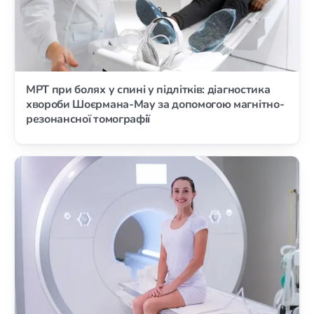
МРТ при болях у спині у підлітків: діагностика
хвороби Шоєрмана-Мау за допомогою магнітно-
резонансної томографії