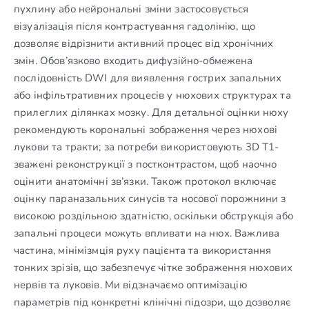
пухлину або нейрональні зміни застосовується
візуалізація після контрастування гадолінію, що
дозволяє відрізнити активний процес від хронічних
змін. Обов’язково входить дифузійно-обмежена
послідовність DWI для виявлення гострих запальних
або інфільтративних процесів у нюхових структурах та
прилеглих ділянках мозку. Для детальної оцінки нюху
рекомендують корональні зображення через нюхові
лукови та тракти; за потреби використовують 3D T1-
зважені реконструкції з постконтрастом, щоб наочно
оцінити анатомічні зв’язки. Також протокол включає
оцінку параназальних синусів та носової порожнини з
високою роздільною здатністю, оскільки обструкція або
запальні процеси можуть впливати на нюх. Важлива
частина, мінімізмція руху пацієнта та використання
тонких зрізів, що забезпечує чітке зображення нюхових
нервів та луковів. Ми відзначаємо оптимізацію
параметрів під конкретні клінічні підозри, що дозволяє