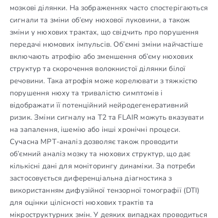
мозкові ділянки. На зображеннях часто спостерігаються
сигнали та зміни об’єму нюхової луковини, а також
зміни у нюхових трактах, що свідчить про порушення
передачі нюмових імпульсів. Об’ємні зміни найчастіше
включають атрофію або зменшення об’єму нюхових
структур та скорочення волокнистої ділянки білої
речовини. Така атрофія може корелювати з тяжкістю
порушення нюху та тривалістю симптомів і
відображати її потенційний нейродегенеративний
ризик. Зміни сигналу на Т2 та FLAIR можуть вказувати
на запалення, ішемію або інші хронічні процеси.
Сучасна МРТ-аналіз дозволяє також проводити
об’ємний аналіз мозку та нюхових структур, що дає
кількісні дані для моніторингу динаміки. За потреби
застосовується диференціальна діагностика з
використанням дифузійної тензорної томографії (DTI)
для оцінки цілісності нюхових трактів та
мікроструктурних змін. У деяких випадках проводиться