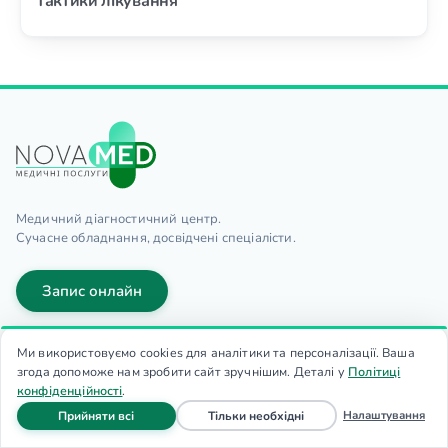
тактики лікування
Медичний діагностичний центр.
Сучасне обладнання, досвідчені спеціалісти.
Запис онлайн
(050) 437-77-29
Ми використовуємо cookies для аналітики та персоналізації. Ваша
7:00-23:00
згода допоможе нам зробити сайт зручнішим. Деталі у
Політиці
конфіденційності
.
файли cookie
файли cookie
Контакти
Налаштування
Прийняти всі
Тільки необхідні
Головна
Запис
Дзвінок
Меню