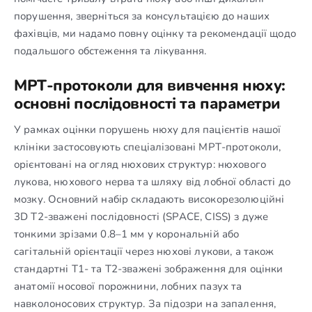
порушення, зверніться за консультацією до наших
фахівців, ми надамо повну оцінку та рекомендації щодо
подальшого обстеження та лікування.
МРТ-протоколи для вивчення нюху:
основні послідовності та параметри
У рамках оцінки порушень нюху для пацієнтів нашої
клініки застосовують спеціалізовані МРТ-протоколи,
орієнтовані на огляд нюхових структур: нюхового
лукова, нюхового нерва та шляху від лобної області до
мозку. Основний набір складають високорезолюційні
3D T2-зважені послідовності (SPACE, CISS) з дуже
тонкими зрізами 0.8–1 мм у корональній або
сагітальній орієнтації через нюхові лукови, а також
стандартні T1- та T2-зважені зображення для оцінки
анатомії носової порожнини, лобних пазух та
навколоносових структур. За підозри на запалення,