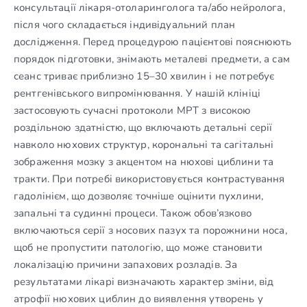
консультації лікаря-отоларинголога та/або нейролога,
після чого складається індивідуальний план
дослідження. Перед процедурою пацієнтові пояснюють
порядок підготовки, знімають металеві предмети, а сам
сеанс триває приблизно 15–30 хвилин і не потребує
рентгенівського випромінювання. У нашій клініці
застосовують сучасні протоколи МРТ з високою
роздільною здатністю, що включають детальні серії
навколо нюхових структур, корональні та сагітальні
зображення мозку з акцентом на нюхові циблини та
тракти. При потребі використовується контрастування
гадолінієм, що дозволяє точніше оцінити пухлини,
запальні та судинні процеси. Також обов’язково
включаються серії з носових пазух та порожнини носа,
щоб не пропустити патологію, що може становити
локалізацію причини запахових розладів. За
результатами лікарі визначають характер зміни, від
атрофії нюхових циблин до виявлення утворень у