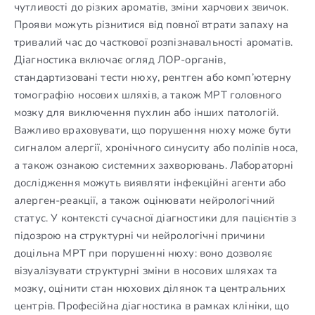
чутливості до різких ароматів, зміни харчових звичок.
Прояви можуть різнитися від повної втрати запаху на
тривалий час до часткової розпізнавальності ароматів.
Діагностика включає огляд ЛОР-органів,
стандартизовані тести нюху, рентген або комп’ютерну
томографію носових шляхів, а також МРТ головного
мозку для виключення пухлин або інших патологій.
Важливо враховувати, що порушення нюху може бути
сигналом алергії, хронічного синуситу або поліпів носа,
а також ознакою системних захворювань. Лабораторні
дослідження можуть виявляти інфекційні агенти або
алерген-реакції, а також оцінювати нейрологічний
статус. У контексті сучасної діагностики для пацієнтів з
підозрою на структурні чи нейрологічні причини
доцільна МРТ при порушенні нюху: воно дозволяє
візуалізувати структурні зміни в носових шляхах та
мозку, оцінити стан нюхових ділянок та центральних
центрів. Професійна діагностика в рамках клініки, що