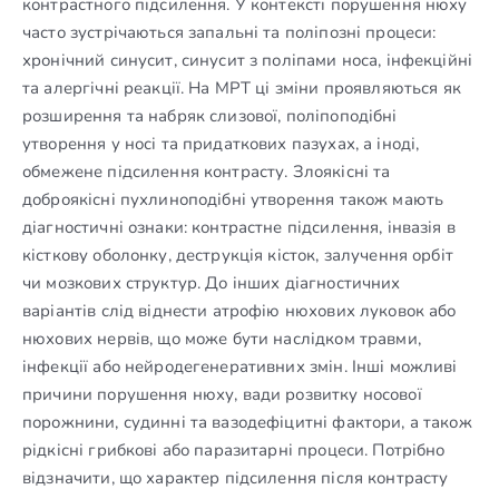
контрастного підсилення. У контексті порушення нюху
часто зустрічаються запальні та поліпозні процеси:
хронічний синусит, синусит з поліпами носа, інфекційні
та алергічні реакції. На МРТ ці зміни проявляються як
розширення та набряк слизової, поліпоподібні
утворення у носі та придаткових пазухах, а іноді,
обмежене підсилення контрасту. Злоякісні та
доброякісні пухлиноподібні утворення також мають
діагностичні ознаки: контрастне підсилення, інвазія в
кісткову оболонку, деструкція кісток, залучення орбіт
чи мозкових структур. До інших діагностичних
варіантів слід віднести атрофію нюхових луковок або
нюхових нервів, що може бути наслідком травми,
інфекції або нейродегенеративних змін. Інші можливі
причини порушення нюху, вади розвитку носової
порожнини, судинні та вазодефіцитні фактори, а також
рідкісні грибкові або паразитарні процеси. Потрібно
відзначити, що характер підсилення після контрасту