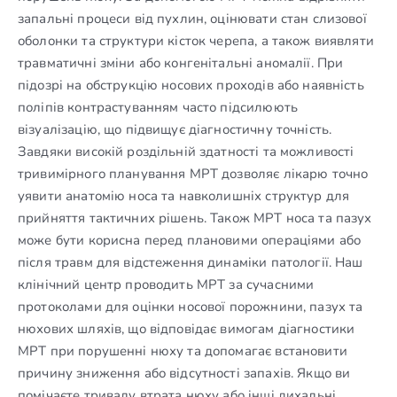
запальні процеси від пухлин, оцінювати стан слизової
оболонки та структури кісток черепа, а також виявляти
травматичні зміни або конгенітальні аномалії. При
підозрі на обструкцію носових проходів або наявність
поліпів контрастуванням часто підсилюють
візуалізацію, що підвищує діагностичну точність.
Завдяки високій роздільній здатності та можливості
тривимірного планування МРТ дозволяє лікарю точно
уявити анатомію носа та навколишніх структур для
прийняття тактичних рішень. Також МРТ носа та пазух
може бути корисна перед плановими операціями або
після травм для відстеження динаміки патології. Наш
клінічний центр проводить МРТ за сучасними
протоколами для оцінки носової порожнини, пазух та
нюхових шляхів, що відповідає вимогам діагностики
МРТ при порушенні нюху та допомагає встановити
причину зниження або відсутності запахів. Якщо ви
помічаєте тривалу втрата нюху або інші дихальні