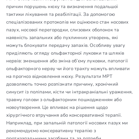
причин порушень нюху та визначення подальшої
тактики лікування та реабілітації. За допомогою
спеціалізованих протоколів ми оцінюємо стан носових
пазух, носової перегородки, слизових оболонок та
наявність запальних або пухлинних утворень, які
можуть блокувати передачу запахів. Особливу увагу
приділяють огляду ольфакторної луковки та шляхів
нервів: зменшення або зміна об’єму луковки, патології
ольфакторного нерву чи його тракту можуть впливати
на прогноз відновлення нюху. Результати МРТ
дозволяють точно розпізнати причину, хронічний
синусит із поліпами, кісти чи інтракраніальні ураження,
травму голови з ольфакторним пошкодженням або
новоутворення. Це впливає на рішення щодо
хірургічного втручання або консервативної терапії.
Наприклад, при запальній патології носових пазух ми
рекомендуємо консервативну терапію з
протизапальними засобами та, за потреби,