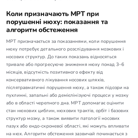
Коли призначають МРТ при
порушенні нюху: показання та
алгоритм обстеження
МРТ призначається за показаннями, коли порушення
нюху потребує детального розслідування мозкових і
носових структур. До таких показань відносяться
тривале або прогресуюче зниження нюху понад 3–6
місяців, відсутність позитивного ефекту від
консервативного лікування носових шляхів,
післятравматичні порушення нюху, а також підозри на
пухлинні, запальні або демієлінізуючі процеси у мозку
або в області черепного дна. МРТ допомагає оцінити
стан нюхових циблин, нюхових трактів, орбіт і базових
структур мозку, а також виявити патології носових
пазух або ендо-скроневої області, які можуть впливати
на нюх. Алгоритм обстеження зазвичай починається з