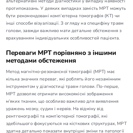
альтернативні методи діагностики у випадку наявності
протипоказань. У деяких випадках замість МРТ можуть
бути рекомендовані комп’ютерна томографія (КТ) чи
інші способи візуалізації. З огляду на специфіку травм
голови, завжди важливо мати детальне обстеження з
врахуванням індивідуальних особливостей пацієнта.
Переваги МРТ порівняно з іншими
методами обстеження
Метод магнітно-резонансної томографії (МРТ) має
кілька значних переваг, які роблять його незамінним
інструментом у діагностиці травм голови. По-перше,
МРТ дозволяє отримати високоякісні зображення
м’яких тканин, що особливо важливо для виявлення
уражень мозку, судин і нервів. На відміну від
рентгенографії та комп’ютерної томографії, які
здебільшого фокусуються на кісткових структурах, МРТ
здатна детально показати внутрішні зміни та патології