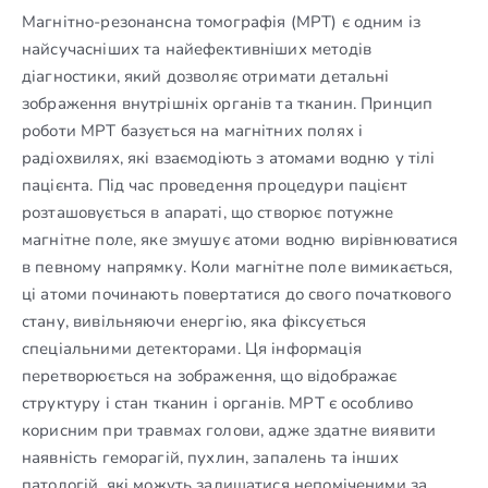
Магнітно-резонансна томографія (МРТ) є одним із
найсучасніших та найефективніших методів
діагностики, який дозволяє отримати детальні
зображення внутрішніх органів та тканин. Принцип
роботи МРТ базується на магнітних полях і
радіохвилях, які взаємодіють з атомами водню у тілі
пацієнта. Під час проведення процедури пацієнт
розташовується в апараті, що створює потужне
магнітне поле, яке змушує атоми водню вирівнюватися
в певному напрямку. Коли магнітне поле вимикається,
ці атоми починають повертатися до свого початкового
стану, вивільняючи енергію, яка фіксується
спеціальними детекторами. Ця інформація
перетворюється на зображення, що відображає
структуру і стан тканин і органів. МРТ є особливо
корисним при травмах голови, адже здатне виявити
наявність геморагій, пухлин, запалень та інших
патологій, які можуть залишатися непоміченими за