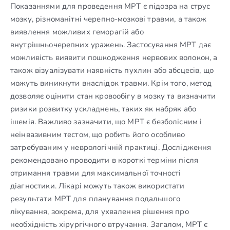
Показаннями для проведення МРТ є підозра на струс
мозку, різноманітні черепно-мозкові травми, а також
виявлення можливих геморагій або
внутрішньочерепних уражень. Застосування МРТ дає
можливість виявити пошкодження нервових волокон, а
також візуалізувати наявність пухлин або абсцесів, що
можуть виникнути внаслідок травми. Крім того, метод
дозволяє оцінити стан кровообігу в мозку та визначити
ризики розвитку ускладнень, таких як набряк або
ішемія. Важливо зазначити, що МРТ є безболісним і
неінвазивним тестом, що робить його особливо
затребуваним у неврологічній практиці. Дослідження
рекомендовано проводити в короткі терміни після
отримання травми для максимальної точності
діагностики. Лікарі можуть також використати
результати МРТ для планування подальшого
лікування, зокрема, для ухвалення рішення про
необхідність хірургічного втручання. Загалом, МРТ є