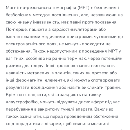
Магнітно-резонансна томографія (МРТ) є безпечним і
безболісним методом дослідження, але, незважаючи на
свою низьку інвазивність, має певні протипоказання.
По-перше, пацієнти з кардіостимуляторами або
імплантованими медичними пристроями, чутливими до
електромагнітного поля, не можуть проходити це
обстеження. Також недопустимим є проведення МРТ у
вагітних, особливо на ранніх термінах, через потенційні
ризики для плоду. Інші протипоказання включають
наявність металевих імплантів, таких як протези або
інші феромагнітні елементи, які можуть спотворювати
результати дослідження або навіть викликати травми.
Крім того, пацієнти, які страждають на тяжку
клаустрофобію, можуть відчувати дискомфорт під час
перебування в закритому тунелі апарата. Важливо
також зазначити, що перед проведенням обстеження
слід порадитися з лікарем, щоб виявити можливі