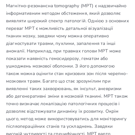
Магнітно-резонансна tomography (МРТ) є надзвичайно
інформативним методом обстеження, який дозволяє
виявляти широкий спектр патологій. Однією з основних
переваг МРТ є можливість детальної візуалізації
тканин мозку, завдяки чому можна оперативно
діагностувати травми, пухлини, запалення та інші
аномалії. Наприклад, при травмах голови МРТ може
показати наявність гемосидерозу, гематом або
ушкоджень мозкової оболонки. З його допомогою
також можна оцінити стан кризових зон після черепно-
мозкових травм. Багато що стає зрозумілим при
виявленні таких захворювань, як інсульт, аневризми
або дегенеративні зміни в мозковій тканині. МРТ також
точно визначає локалізацію патологічних процесів і
дозволяє відстежувати динаміку їх розвитку. Окрім
цього, метод може використовуватись для моніторингу
післяопераційних станів та ускладнень. Завдяки
високій чутливості та специфічності, МРТ варто