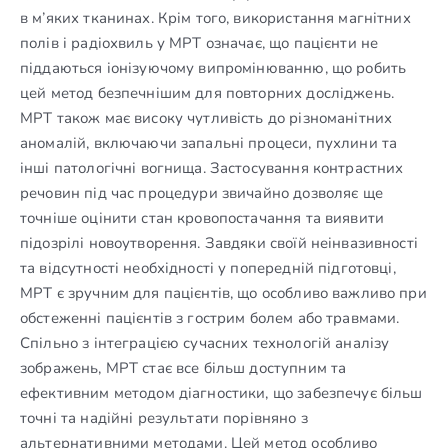
в м’яких тканинах. Крім того, використання магнітних
полів і радіохвиль у МРТ означає, що пацієнти не
піддаються іонізуючому випромінюванню, що робить
цей метод безпечнішим для повторних досліджень.
МРТ також має високу чутливість до різноманітних
аномалій, включаючи запальні процеси, пухлини та
інші патологічні вогнища. Застосування контрастних
речовин під час процедури звичайно дозволяє ще
точніше оцінити стан кровопостачання та виявити
підозрілі новоутворення. Завдяки своїй неінвазивності
та відсутності необхідності у попередній підготовці,
МРТ є зручним для пацієнтів, що особливо важливо при
обстеженні пацієнтів з гострим болем або травмами.
Спільно з інтеграцією сучасних технологій аналізу
зображень, МРТ стає все більш доступним та
ефективним методом діагностики, що забезпечує більш
точні та надійні результати порівняно з
альтернативними методами. Цей метод особливо