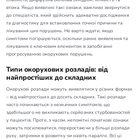
втома. Якщо виявлені такі ознаки, важливо звернутися
до спеціаліста, який здійснить адекватне дослідження
та діагностику для встановлення точної причини та
лікування цих порушень. Не варто ждати, якщо
симптоми погіршуються, оскільки раннє виявлення та
лікування є ключовим елементом в запобіганні
прогресуванню окорухових порушень.
Типи окорухових розладів: від
найпростіших до складних
Окорухові розлади можуть виявлятися у різних формах
– від найпростіших до досить складних. Такі розлади
часто починаються з незначних симптомів, що
здебільшого не викликають серйозних стурбованостей
у пацієнтів. Проте, з часом, непомітні початкові ознаки
можуть посилюватися, переростаючи у більші розлади
руху, затримки в розвитку чи навіть паралічі. Всі ці