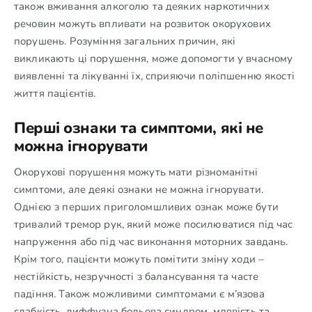
також вживання алкоголю та деяких наркотичних
речовин можуть впливати на розвиток окорухових
порушень. Розуміння загальних причин, які
викликають ці порушення, може допомогти у вчасному
виявленні та лікуванні їх, сприяючи поліпшенню якості
життя пацієнтів.
Перші ознаки та симптоми, які не
можна ігнорувати
Окорухові порушення можуть мати різноманітні
симптоми, але деякі ознаки не можна ігнорувати.
Однією з перших приголомшливих ознак може бути
тривалий тремор рук, який може посилюватися під час
напруження або під час виконання моторних завдань.
Крім того, пацієнти можуть помітити зміну ходи –
нестійкість, незручності з балансування та часте
падіння. Також можливими симптомами є м’язова
слабкість, диффузна больова синдром, млявість та