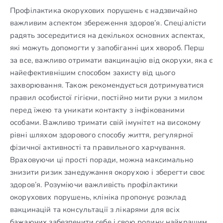
Профілактика окорухових порушень є надзвичайно
важливим аспектом збереження здоров’я. Спеціалісти
радять зосередитися на декількох основних аспектах,
які можуть допомогти у запобіганні цих хвороб. Перш
за все, важливо отримати вакцинацію від окорухи, яка є
найефективнішим способом захисту від цього
захворювання. Також рекомендується дотримуватися
правил особистої гігієни, постійно мити руки з милом
перед їжею та уникати контакту з інфікованими
особами. Важливо тримати свій імунітет на високому
рівні шляхом здорового способу життя, регулярної
фізичної активності та правильного харчування.
Враховуючи ці прості поради, можна максимально
знизити ризик занедужання окорухою і зберегти своє
здоров’я. Розуміючи важливість профілактики
окорухових порушень, клініка пропонує розклад
вакцинацій та консультації з лікарями для всіх
бажаючих забезпечити себе і свою родину найкращим