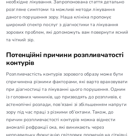
необхідне лікування. Запропонована стаття детально
розгляне симптоми та можливі методи лікування
даного порушення зору. Наша клініка пропонує
широкий спектр послуг з діагностики та лікування
зорових проблем, які допоможуть вам повернути ясний
та чіткий зір.
Потенційні причини розпливчатості
контурів
Розпливчастість контурів зорового образу може бути
спричинена різними факторами, які варто враховувати
при діагностиці та лікуванні цього порушення. Одним
із головних чинників, що призводять до розпливів, є
астенопічні розлади, пов’язані зі збільшенням напруги
зору під час праці з різкими об’єктами. Також, до
причин розпливчастості контурів можна віднести
аномалії рефракції ока, які виникають через
неправильну фокусацію світлових променів на сітківці.