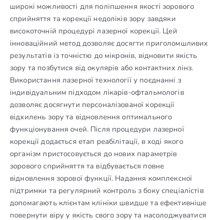
широкі можливості для поліпшення якості зорового
сприйняття та корекції недоліків зору завдяки
високоточній процедурі лазерної корекції. Цей
інноваційний метод дозволяє досягти приголомшливих
результатів із точністю до мікронів, відновити якість
зору та позбутися від окулярів або контактних лінз.
Використання лазерної технології у поєднанні з
індивідуальним підходом лікарів-офтальмологів
дозволяє досягнути персоналізованої корекції
відхилень зору та відновлення оптимального
функціонування очей. Після процедури лазерної
корекції додається етап реабілітації, в ході якого
організм пристосовується до нових параметрів
зорового сприйняття та відбувається повне
відновлення зорової функції. Надання комплексної
підтримки та регулярний контроль з боку спеціалістів
допомагають клієнтам клініки швидше та ефективніше
повернути віру у якість свого зору та насолоджуватися