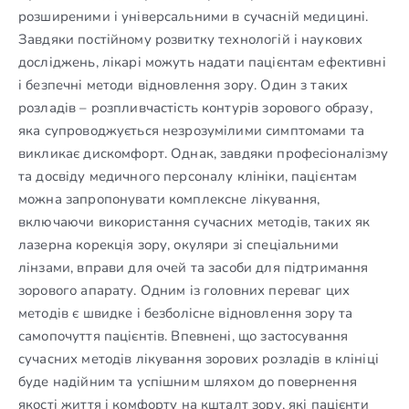
розширеними і універсальними в сучасній медицині.
Завдяки постійному розвитку технологій і наукових
досліджень, лікарі можуть надати пацієнтам ефективні
і безпечні методи відновлення зору. Один з таких
розладів – розпливчастість контурів зорового образу,
яка супроводжується незрозумілими симптомами та
викликає дискомфорт. Однак, завдяки професіоналізму
та досвіду медичного персоналу клініки, пацієнтам
можна запропонувати комплексне лікування,
включаючи використання сучасних методів, таких як
лазерна корекція зору, окуляри зі спеціальними
лінзами, вправи для очей та засоби для підтримання
зорового апарату. Одним із головних переваг цих
методів є швидке і безболісне відновлення зору та
самопочуття пацієнтів. Впевнені, що застосування
сучасних методів лікування зорових розладів в клініці
буде надійним та успішним шляхом до повернення
якості життя і комфорту на кшталт зору, які пацієнти