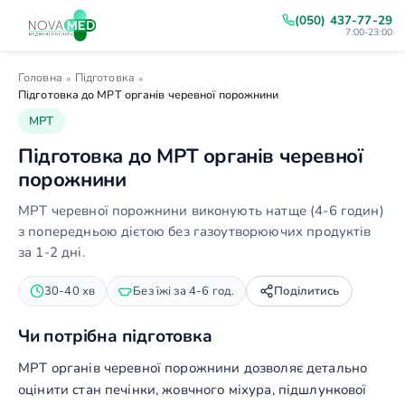
(050) 437-77-29
7:00-23:00
Головна
Підготовка
»
»
Підготовка до МРТ органів черевної порожнини
МРТ
Підготовка до МРТ органів черевної
порожнини
МРТ черевної порожнини виконують натще (4-6 годин)
з попередньою дієтою без газоутворюючих продуктів
за 1-2 дні.
30-40 хв
Без їжі за 4-6 год.
Поділитись
Чи потрібна підготовка
МРТ органів черевної порожнини дозволяє детально
оцінити стан печінки, жовчного міхура, підшлункової