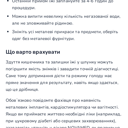
Останній прийом їжі заплануйте за 4-6 годин до
процедури.
Можна випити невелику кількість негазованої води,
але не зловживайте рідиною.
Зніміть усі металеві прикраси та предмети, оберіть
одяг без металевої фурнітури.
Що варто врахувати
Здуття кишечника та залишки їжі у шлунку можуть
погіршити якість знімків і завадити точній діагностиці.
Саме тому дотримання дієти та режиму голоду має
пряме значення для результату, навіть якщо здається,
що це дрібниця.
Обовʼязково повідомте фахівця про наявність
металевих імплантів, кардіостимулятора чи вагітності.
Якщо ви приймаєте життєво необхідні ліки (наприклад,
при цукровому діабеті або серцевих захворюваннях),
заздалегідь уточніть у лікаря NOVAMED, як правильно