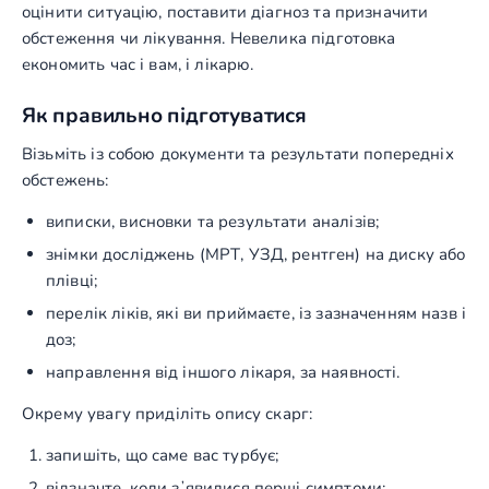
оцінити ситуацію, поставити діагноз та призначити
обстеження чи лікування. Невелика підготовка
економить час і вам, і лікарю.
Як правильно підготуватися
Візьміть із собою документи та результати попередніх
обстежень:
виписки, висновки та результати аналізів;
знімки досліджень (МРТ, УЗД, рентген) на диску або
плівці;
перелік ліків, які ви приймаєте, із зазначенням назв і
доз;
направлення від іншого лікаря, за наявності.
Окрему увагу приділіть опису скарг:
запишіть, що саме вас турбує;
відзначте, коли зʼявилися перші симптоми;