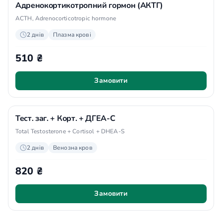
Адренокортикотропний гормон (АКТГ)
ACTH, Adrenocorticotropic hormone
2 днів
Плазма крові
510 ₴
Замовити
Тест. заг. + Корт. + ДГЕА-С
Total Testosterone + Cortisol + DHEA-S
2 днів
Венозна кров
820 ₴
Замовити