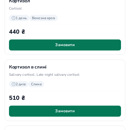
Кортизол
Cortisol
1 день
Венозна кров
440 ₴
Замовити
Кортизол в слині
Salivary cortisol, Late-night salivary cortisol
2 днів
Слина
510 ₴
Замовити