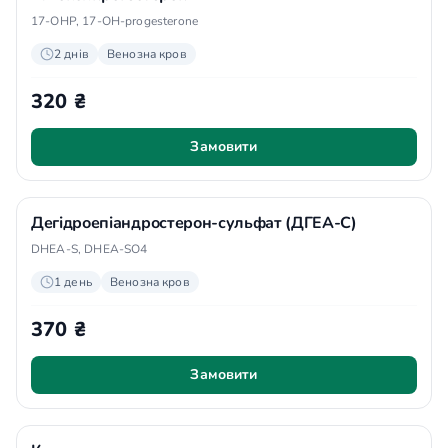
17-OHP, 17-OH-progesterone
2 днів
Венозна кров
320 ₴
Замовити
Дегідроепіандростерон-сульфат (ДГЕА-С)
DHEA-S, DHEA-SO4
1 день
Венозна кров
370 ₴
Замовити