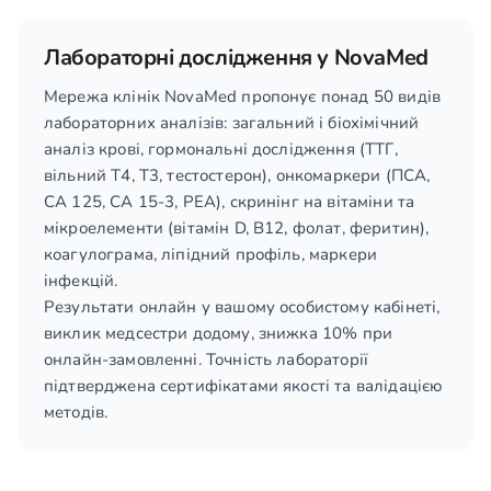
Лабораторні дослідження у NovaMed
Мережа клінік NovaMed пропонує понад 50 видів
лабораторних аналізів: загальний і біохімічний
аналіз крові, гормональні дослідження (ТТГ,
вільний T4, T3, тестостерон), онкомаркери (ПСА,
СА 125, СА 15-3, РЕА), скринінг на вітаміни та
мікроелементи (вітамін D, B12, фолат, феритин),
коагулограма, ліпідний профіль, маркери
інфекцій.
Результати онлайн у вашому особистому кабінеті,
виклик медсестри додому, знижка 10% при
онлайн-замовленні. Точність лабораторії
підтверджена сертифікатами якості та валідацією
методів.