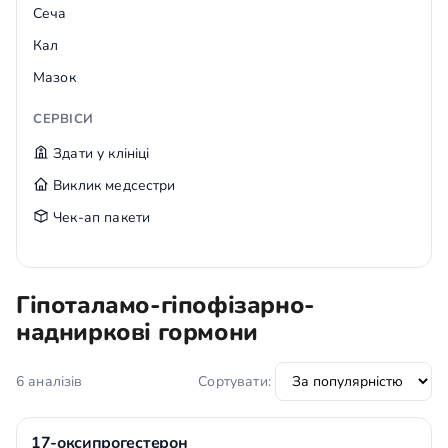
Сеча
Кал
Мазок
СЕРВІСИ
Здати у клініці
Виклик медсестри
Чек-ап пакети
Гіпоталамо-гіпофізарно-
надниркові гормони
6 аналізів
Сортувати:
17-оксипрогестерон