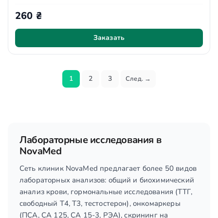
260 ₴
Заказать
1
2
3
След. →
Пагинация записей
Лабораторные исследования в
NovaMed
Сеть клиник NovaMed предлагает более 50 видов
лабораторных анализов: общий и биохимический
анализ крови, гормональные исследования (ТТГ,
свободный T4, T3, тестостерон), онкомаркеры
(ПСА, СА 125, СА 15-3, РЭА), скрининг на