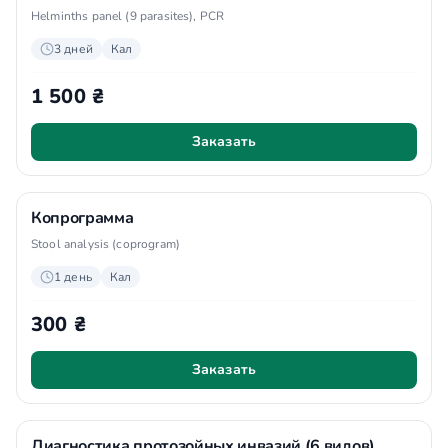
Helminths panel (9 parasites), PCR
3 дней
Кал
1 500 ₴
Заказать
Копрограмма
Stool analysis (coprogram)
1 день
Кал
300 ₴
Заказать
Диагностика протозойных инвазий (6 видов),