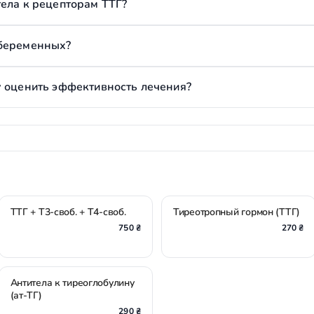
ела к рецепторам ТТГ?
 беременных?
у оценить эффективность лечения?
ТТГ + Т3-своб. + Т4-своб.
Тиреотропный гормон (ТТГ)
750 ₴
270 ₴
Антитела к тиреоглобулину
(ат-ТГ)
290 ₴