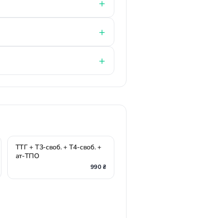
ТТГ + Т3-своб. + Т4-своб. +
ат-ТПО
990 ₴