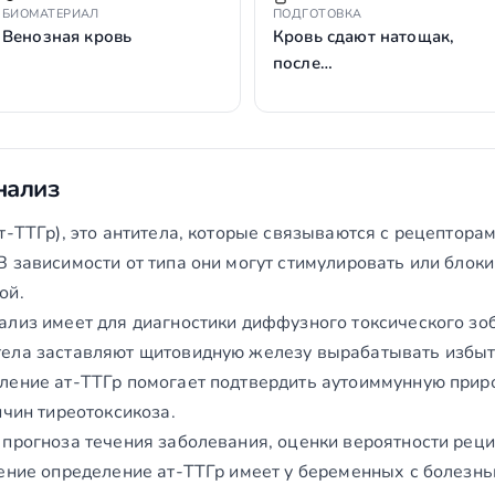
БИОМАТЕРИАЛ
ПОДГОТОВКА
Венозная кровь
Кровь сдают натощак,
после…
нализ
т-ТТГр), это антитела, которые связываются с рецептора
 зависимости от типа они могут стимулировать или блоки
ой.
лиз имеет для диагностики диффузного токсического зоб
ела заставляют щитовидную железу вырабатывать избыт
ление ат-ТТГр помогает подтвердить аутоиммунную приро
ичин тиреотоксикоза.
 прогноза течения заболевания, оценки вероятности рец
ение определение ат-ТТГр имеет у беременных с болезнь