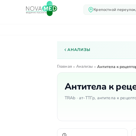
Крепостной переулок,
О нас
Услуги
Вр
АНАЛИЗЫ
Главная
Анализы
»
»
Антитела к рецепто
Антитела к реце
TRAb · ат-ТТГр, антитела к рецепт