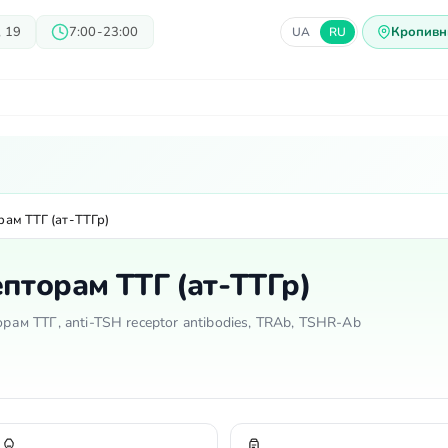
 19
7:00-23:00
Кропивн
UA
RU
ачи
Блог
Предложения
Ц
рам ТТГ (ат-ТТГр)
пторам ТТГ (ат-ТТГр)
орам ТТГ, anti-TSH receptor antibodies, TRAb, TSHR-Ab