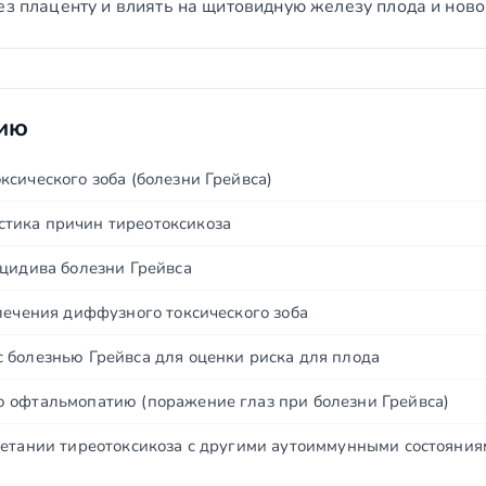
ез плаценту и влиять на щитовидную железу плода и нов
нию
сического зоба (болезни Грейвса)
тика причин тиреотоксикоза
ецидива болезни Грейвса
лечения диффузного токсического зоба
 болезнью Грейвса для оценки риска для плода
 офтальмопатию (поражение глаз при болезни Грейвса)
четании тиреотоксикоза с другими аутоиммунными состояни