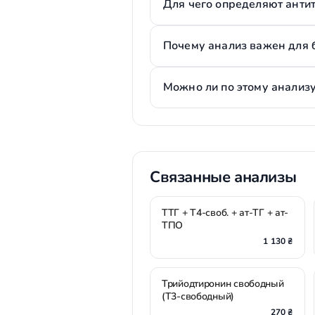
Для чего определяют антит
Почему анализ важен для
Можно ли по этому анализ
Связанные анализы
ТТГ + Т4-своб. + ат-ТГ + ат-
ТПО
1 130 ₴
Трийодтиронин свободный
(Т3-свободный)
270 ₴