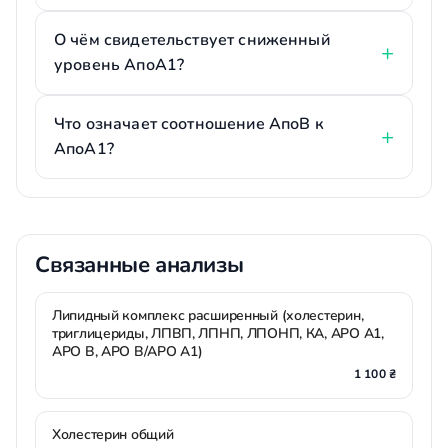
О чём свидетельствует сниженный
уровень АпоА1?
Что означает соотношение АпоВ к
АпоА1?
Связанные анализы
Липидный комплекс расширенный (холестерин,
триглицериды, ЛПВП, ЛПНП, ЛПОНП, КА, АPO А1,
АPO В, АPO В/АPO А1)
1 100 ₴
Холестерин общий