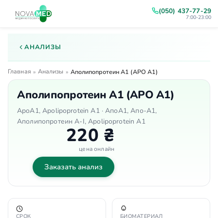
(050) 437-77-29
7:00-23:00
АНАЛИЗЫ
Главная
Анализы
»
»
Аполипопротеин А1 (АPO А1)
Аполипопротеин А1 (АPO А1)
ApoA1, Apolipoprotein A1 · АпоА1, Апо-А1,
Аполипопротеин А-I, Apolipoprotein A1
220 ₴
цена онлайн
Заказать анализ
СРОК
БИОМАТЕРИАЛ