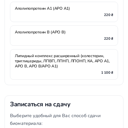
Аполипопротеин А1 (АPO А1)
220 ₴
Аполипопротеин B (АPO B)
220 ₴
Липидный комплекс расширенный (холестерин,
триглицериды, ЛПВП, ЛПНП, ЛПОНП, КА, АPO А1,
АPO В, АPO В/АPO А1)
1 100 ₴
Записаться на сдачу
Выберите удобный для Вас способ сдачи
биоматериала: