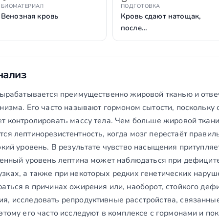
БИОМАТЕРИАЛ
ПОДГОТОВКА
Венозная кровь
Кровь сдают натощак,
после…
нализ
 вырабатывается преимущественно жировой тканью и отве
низма. Его часто называют гормоном сытости, поскольку 
т контролировать массу тела. Чем больше жировой ткани
ся лептинорезистентность, когда мозг перестаёт правил
окий уровень. В результате чувство насыщения притупля
женный уровень лептина может наблюдаться при дефиците
зках, а также при некоторых редких генетических наруш
аться в причинах ожирения или, наоборот, стойкого деф
я, исследовать репродуктивные расстройства, связанные 
этому его часто исследуют в комплексе с гормонами и по