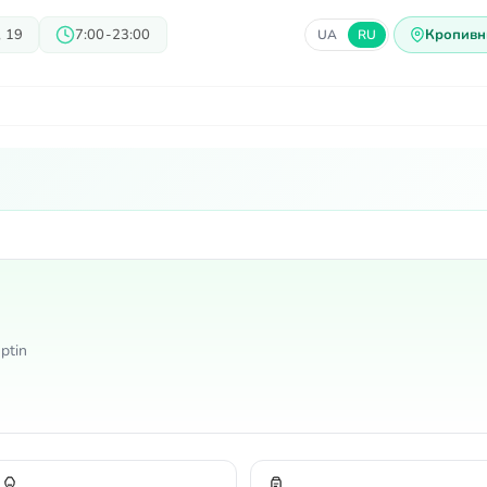
 19
7:00-23:00
Кропивн
UA
RU
ачи
Блог
Предложения
Ц
ptin