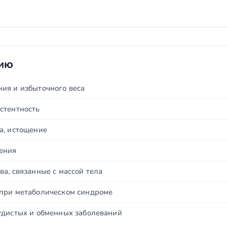
нию
ия и избыточного веса
стентность
а, истощение
ения
а, связанные с массой тела
при метаболическом синдроме
удистых и обменных заболеваний