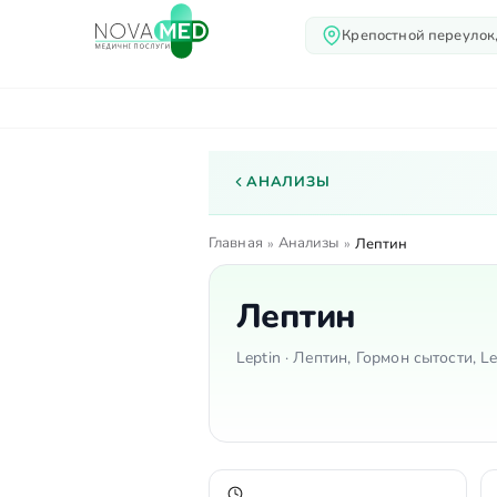
Крепостной переулок,
О нас
Услуги
Вр
АНАЛИЗЫ
Главная
Анализы
»
»
Лептин
Лептин
Leptin · Лептин, Гормон сытости, Le