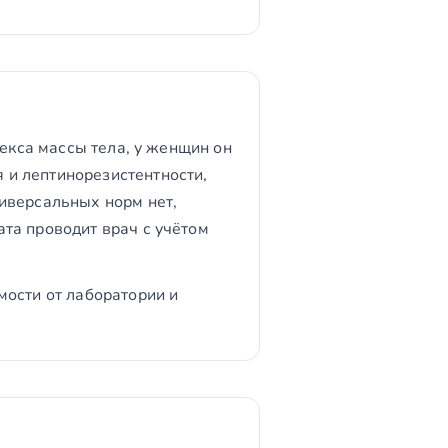
декса массы тела, у женщин он
и лептинорезистентности,
иверсальных норм нет,
та проводит врач с учётом
мости от лаборатории и