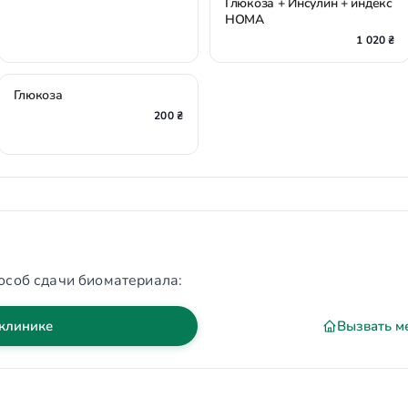
Глюкоза + Инсулин + индекс
НОМА
1 020 ₴
Глюкоза
200 ₴
особ сдачи биоматериала:
 клинике
Вызвать м