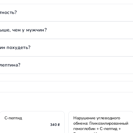
тность?
ыше, чем у мужчин?
ин похудеть?
 лептина?
С-пептид
Нарушение углеводного
обмена: Гликозилированный
340 ₴
гемоглобин + С-пептид +