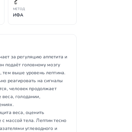
МЕТОД
ИФА
чает за регуляцию аппетита и
он подаёт головному мозгу
, тем выше уровень лептина.
ьно реагировать на сигналы
ется, человек продолжает
 веса, голодании,
ениях.
ицита веса, оценить
с массой тела. Лептин тесно
казателями углеводного и