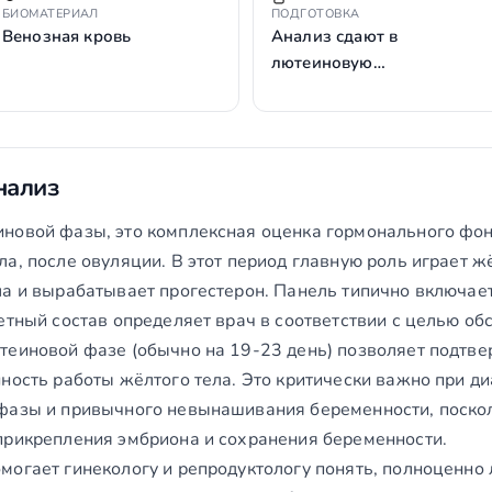
БИОМАТЕРИАЛ
ПОДГОТОВКА
Венозная кровь
Анализ сдают в
лютеиновую…
нализ
новой фазы, это комплексная оценка гормонального фо
а, после овуляции. В этот период главную роль играет жё
ла и вырабатывает прогестерон. Панель типично включае
етный состав определяет врач в соответствии с целью об
теиновой фазе (обычно на 19-23 день) позволяет подтве
ность работы жёлтого тела. Это критически важно при ди
фазы и привычного невынашивания беременности, поско
прикрепления эмбриона и сохранения беременности.
могает гинекологу и репродуктологу понять, полноценно