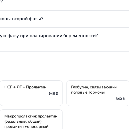
а?
рмоны второй фазы?
ую фазу при планировании беременности?
ФСГ + ЛГ + Пролактин
Глобулин, связывающий
половые гормоны
940 ₴
340 ₴
Макропролактин: пролактин
(базальный, общий),
пролактин мономерный