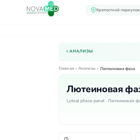
Крепостной переулок,
О нас
Услуги
Вр
АНАЛИЗЫ
Главная
Анализы
»
»
Лютеиновая фаза
Лютеиновая фа
Luteal phase panel · Лютеиновая 