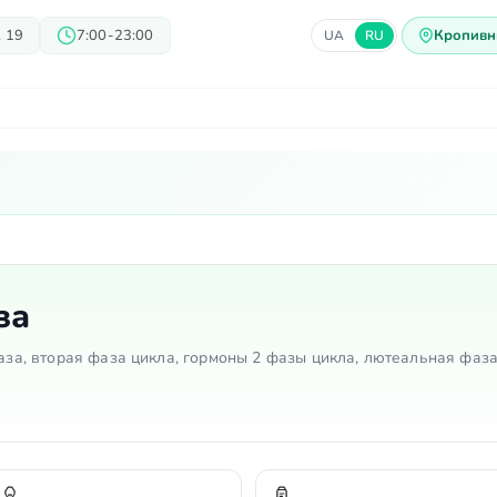
 19
7:00-23:00
Кропивн
UA
RU
ачи
Блог
Предложения
Ц
за
фаза, вторая фаза цикла, гормоны 2 фазы цикла, лютеальная фаз