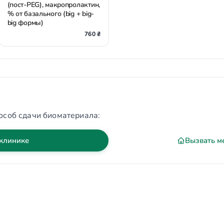
(пост-PEG), макропролактин,
% от базального (big + big-
big формы)
760 ₴
особ сдачи биоматериала:
 клинике
Вызвать м