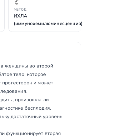
МЕТОД
ИХЛА
(иммунохемилюминесценция)
на женщины во второй
лтое тело, которое
т прогестерон и может
следования.
рдить, произошла ли
агностике бесплодия,
льку достаточный уровень
 ли функционирует вторая