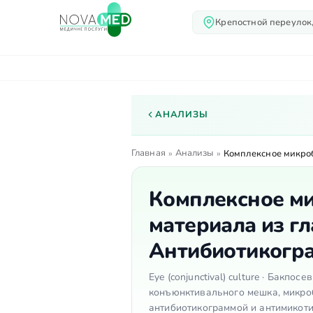
Крепостной переулок,
О нас
Услуги
Вр
АНАЛИЗЫ
Главная
Анализы
»
»
Комплексное микроб
Комплексное ми
материала из гл
Антибиотикогра
Eye (conjunctival) culture · Бакпо
конъюнктивального мешка, микро
антибиотикограммой и антимикот