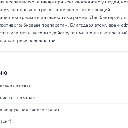
х воспалениях, а также при конъюнктивитах у людей, ко
ьку у них повышен риск специфических инфекций.
тибиотикограмма и антимикотикограмма. Для бактерий оп
к противогрибковым препаратам. Благодаря этому врач-о
пли или мазь, которые действуют именно на выявленный
ньшает риск осложнений.
нию
еления из глаз
ние век по утрам
цидивирующий конъюнктивит
фарит)