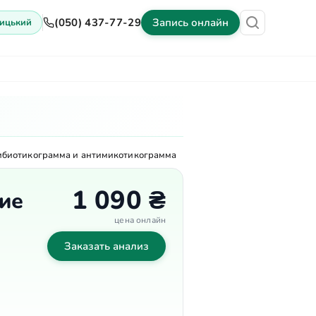
(050) 437-77-29
Запись онлайн
ицький
ены
Оборудование
Контакты
тибиотикограмма и антимикотикограмма
1 090 ₴
ие
цена онлайн
Заказать анализ