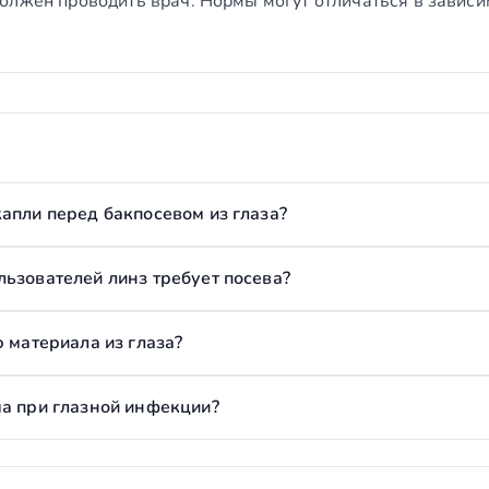
олжен проводить врач. Нормы могут отличаться в зависи
апли перед бакпосевом из глаза?
ьзователей линз требует посева?
ю материала из глаза?
ма при глазной инфекции?