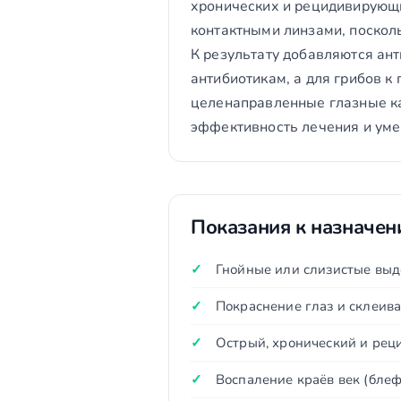
хронических и рецидивирующи
контактными линзами, поскол
К результату добавляются ан
антибиотикам, а для грибов 
целенаправленные глазные ка
эффективность лечения и уме
Показания к назначе
Гнойные или слизистые выд
Покраснение глаз и склеива
Острый, хронический и ре
Воспаление краёв век (бле