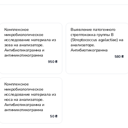
Комплексное
Выявление патогенного
микробиологическое
стрептококка группы В
исследование материала из
(Streptococcus agalactiae) на
зева на анализаторе.
анализаторе.
Антибиотикограмма и
Антибиотикограмма
антимикотикограмма
580 ₴
950 ₴
Комплексное
микробиологическое
исследование материала из
носа на анализаторе.
Антибиотикограмма и
антимикотикограмма
50 ₴