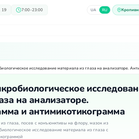
 19
7:00-23:00
Кропивн
UA
RU
ачи
Блог
Предложения
Ц
иологическое исследование материала из глаза на анализаторе. Ан
кробиологическое исследован
аза на анализаторе.
мма и антимикотикограмма
сев из глаза, посев с конъюнктивы на флору, мазок из
биологическое исследование материала из глаза с
икограммой