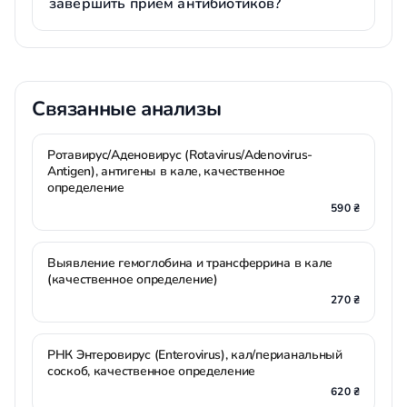
завершить приём антибиотиков?
Связанные анализы
Ротавирус/Аденовирус (Rotavirus/Adenovirus-
Antigen), антигены в кале, качественное
определение
590 ₴
Выявление гемоглобина и трансферрина в кале
(качественное определение)
270 ₴
РНК Энтеровирус (Enterovirus), кал/перианальный
соскоб, качественное определение
620 ₴