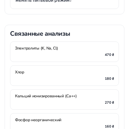
менять питьевой режим?
Связанные анализы
Электролиты (K, Na, Cl)
470 ₴
Хлор
180 ₴
Кальций ионизированный (Ca++)
270 ₴
Фосфор неорганический
160 ₴