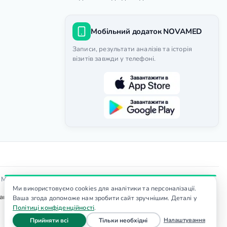
Мобільний додаток NOVAMED
Записи, результати аналізів та історія
візитів завжди у телефоні.
Доступність
я МОЗ
|
Ми використовуємо cookies для аналітики та персоналізації.
тер. Вартість послуг уточнюйте у адміністратора, ціни не є
Ваша згода допоможе нам зробити сайт зручнішим. Деталі у
Політиці конфіденційності
.
файли cookie
файли cookie
Налаштування
Прийняти всі
Тільки необхідні