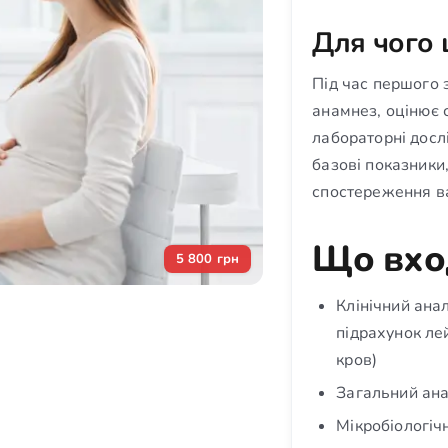
Для чого 
Під час першого 
анамнез, оцінює с
лабораторні досл
базові показники
спостереження ва
Що вхо
5 800 грн
Клінічний ана
підрахунок ле
кров)
Загальний ана
Мікробіологіч