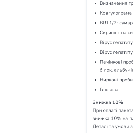
Визначення гр
Коагулограма
ВІЛ 1/2: сумар
Скринінг на си
Вірус гепатит
Вірус гепатиту
Печінкові проб
білок, альбумі
Ниркові проби
Глюкоза
Знижка 10%
При оплаті пакет
знижка 10% на па
Деталі та умови 