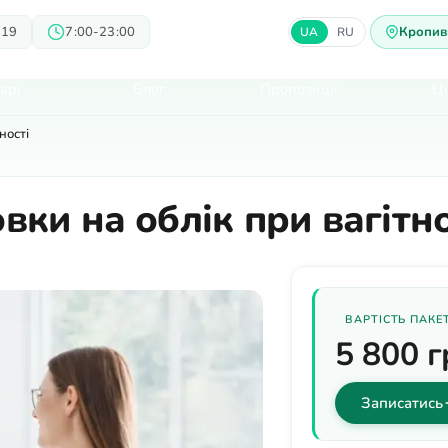
 19
7:00-23:00
Кропив
UA
RU
арі
Блог
Пропозиції
Ц
ності
вки на облік при вагітно
ВАРТІСТЬ ПАКЕ
5 800 г
Записатись