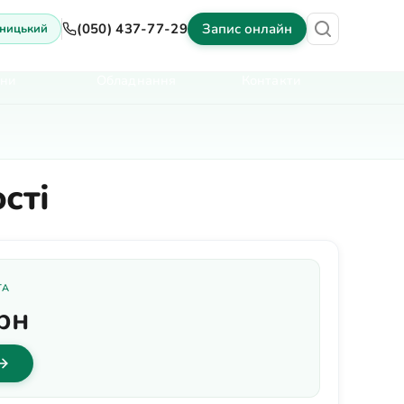
(050) 437-77-29
Запис онлайн
ницький
іни
Обладнання
Контакти
сті
ТА
рн