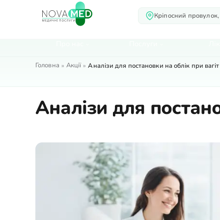
Кріпосний провулок,
Про нас
Послуги
Лік
Головна
Акції
»
»
Аналізи для постановки на облік при вагіт
Аналізи для постано