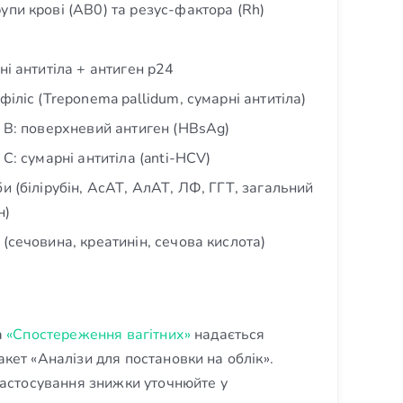
упи крові (AB0) та резус-фактора (Rh)
ні антитіла + антиген p24
філіс (Treponema pallidum, сумарні антитіла)
у B: поверхневий антиген (HBsAg)
 C: сумарні антитіла (anti-HCV)
и (білірубін, АсАТ, АлАТ, ЛФ, ГГТ, загальний
н)
 (сечовина, креатинін, сечова кислота)
а
«Спостереження вагітних»
надається
кет «Аналізи для постановки на облік».
застосування знижки уточнюйте у