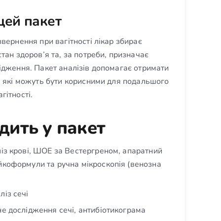
цей пакет
звернення при вагітності лікар збирає
тан здоров’я та, за потреби, призначає
ідження. Пакет аналізів допомагає отримати
, які можуть бути корисними для подальшого
гітності.
дить у пакет
ліз крові, ШОЕ за Вестергреном, апаратний
йкоформули та ручна мікроскопія (венозна
ліз сечі
не дослідження сечі, антибіотикограма