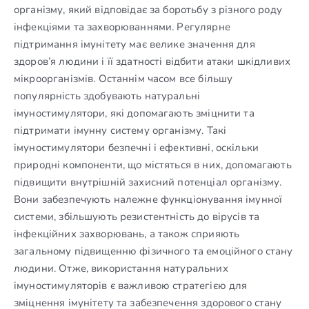
організму, який відповідає за боротьбу з різного роду
інфекціями та захворюваннями. Регулярне
підтримання імунітету має велике значення для
здоров’я людини і її здатності відбити атаки шкідливих
мікроорганізмів. Останнім часом все більшу
популярність здобувають натуральні
імуностимулятори, які допомагають зміцнити та
підтримати імунну систему організму. Такі
імуностимулятори безпечні і ефективні, оскільки
природні компоненти, що містяться в них, допомагають
підвищити внутрішній захисний потенціал організму.
Вони забезпечують належне функціонування імунної
системи, збільшують резистентність до вірусів та
інфекційних захворювань, а також сприяють
загальному підвищенню фізичного та емоційного стану
людини. Отже, використання натуральних
імуностимуляторів є важливою стратегією для
зміцнення імунітету та забезпечення здорового стану