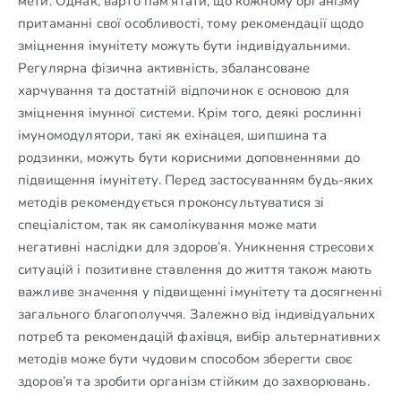
мети. Однак, варто пам’ятати, що кожному організму
притаманні свої особливості, тому рекомендації щодо
зміцнення імунітету можуть бути індивідуальними.
Регулярна фізична активність, збалансоване
харчування та достатній відпочинок є основою для
зміцнення імунної системи. Крім того, деякі рослинні
імуномодулятори, такі як ехінацея, шипшина та
родзинки, можуть бути корисними доповненнями до
підвищення імунітету. Перед застосуванням будь-яких
методів рекомендується проконсультуватися зі
спеціалістом, так як самолікування може мати
негативні наслідки для здоров’я. Уникнення стресових
ситуацій і позитивне ставлення до життя також мають
важливе значення у підвищенні імунітету та досягненні
загального благополуччя. Залежно від індивідуальних
потреб та рекомендацій фахівця, вибір альтернативних
методів може бути чудовим способом зберегти своє
здоров’я та зробити організм стійким до захворювань.