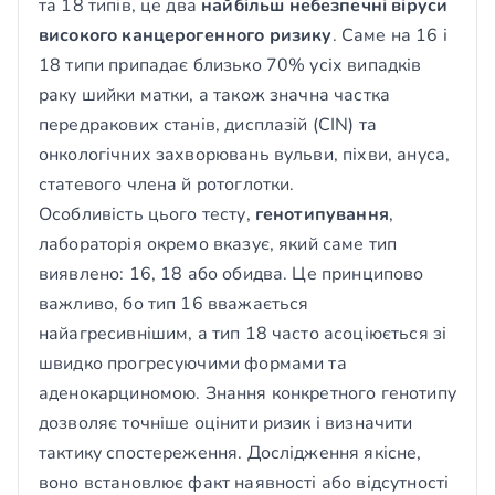
та 18 типів, це два
найбільш небезпечні віруси
високого канцерогенного ризику
. Саме на 16 і
18 типи припадає близько 70% усіх випадків
раку шийки матки, а також значна частка
передракових станів, дисплазій (CIN) та
онкологічних захворювань вульви, піхви, ануса,
статевого члена й ротоглотки.
Особливість цього тесту,
генотипування
,
лабораторія окремо вказує, який саме тип
виявлено: 16, 18 або обидва. Це принципово
важливо, бо тип 16 вважається
найагресивнішим, а тип 18 часто асоціюється зі
швидко прогресуючими формами та
аденокарциномою. Знання конкретного генотипу
дозволяє точніше оцінити ризик і визначити
тактику спостереження. Дослідження якісне,
воно встановлює факт наявності або відсутності