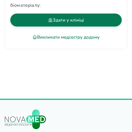
біоматеріалу:
Здати у клініці
Викликати медсестру додому