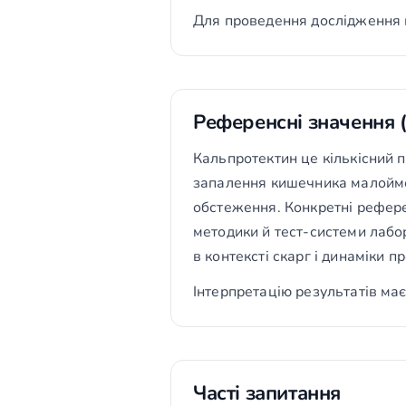
Для проведення дослідження 
Референсні значення 
Кальпротектин це кількісний 
запалення кишечника малоймов
обстеження. Конкретні референ
методики й тест-системи лабор
в контексті скарг і динаміки п
Інтерпретацію результатів має
Часті запитання