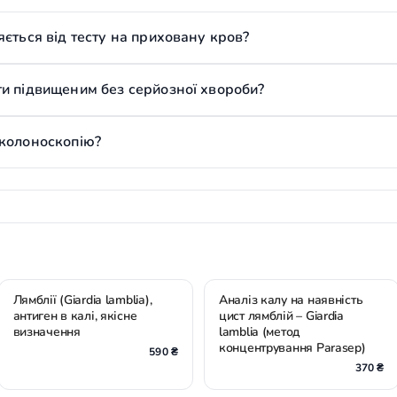
ється від тесту на приховану кров?
и підвищеним без серйозної хвороби?
 колоноскопію?
Лямблії (Giardia lamblia),
Аналіз калу на наявність
антиген в калі, якісне
цист лямблій – Giardia
визначення
lamblia (метод
концентрування Parasep)
590 ₴
370 ₴