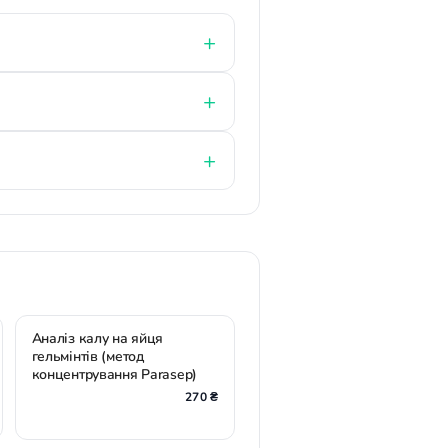
Аналіз калу на яйця
гельмінтів (метод
концентрування Parasep)
270 ₴