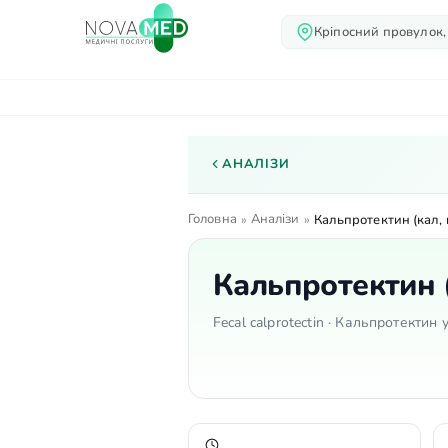
Кріпосний провулок,
Про нас
Послуги
Лік
АНАЛІЗИ
Головна
Аналізи
»
»
Кальпротектин (кал, 
Кальпротектин (
Fecal calprotectin · Кальпротекти