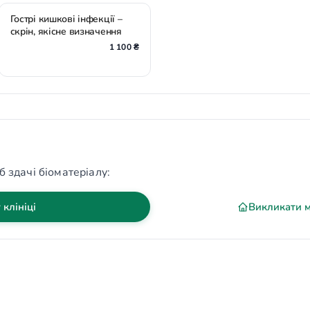
Гострі кишкові інфекції –
скрін, якісне визначення
1 100 ₴
б здачі біоматеріалу:
 клініці
Викликати 