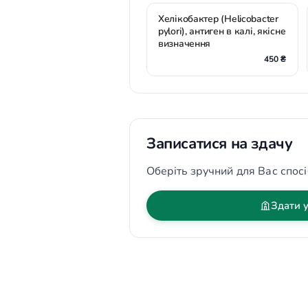
Хелікобактер (Helicobacter
pylorі), антиген в калі, якісне
визначення
450 ₴
Записатися на здачу
Оберіть зручний для Вас спосі
Здати у