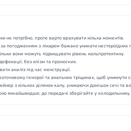
вки не потрібно, проте варто врахувати кілька моментів.
я за погодженням з лікарем бажано уникати нестероїдних
кільки вони можуть підвищувати рівень кальпротектину.
дефекації, без клізм та проносних.
ти аналіз під час менструації.
воточивому геморої та анальних тріщинах, щоб уникнути с
ейнер з кількох ділянок калу, уникаючи домішок сечі та во
рію якнайшвидше; до передачі зберігайте у холодильнику.