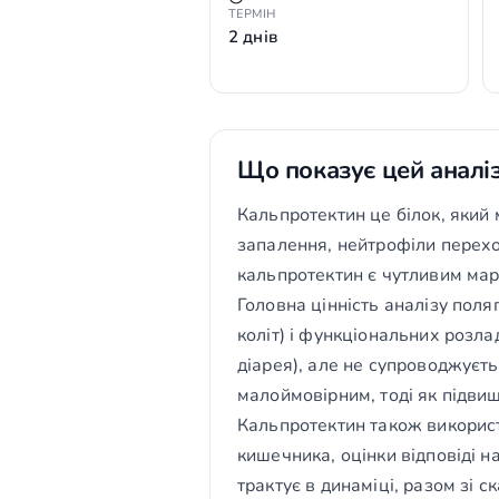
ТЕРМІН
2 днів
Що показує цей аналі
Кальпротектин це білок, який 
запалення, нейтрофіли переход
кальпротектин є чутливим ма
Головна цінність аналізу пол
коліт) і функціональних розл
діарея), але не супроводжує
малоймовірним, тоді як підви
Кальпротектин також викорис
кишечника, оцінки відповіді н
трактує в динаміці, разом зі