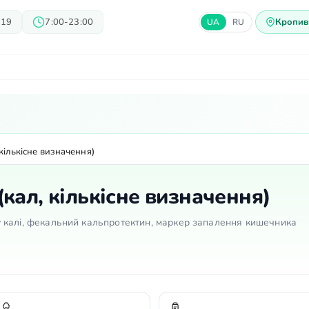
 19
7:00-23:00
Кропив
UA
RU
арі
Блог
Пропозиції
Ц
кількісне визначення)
кал, кількісне визначення)
н у калі, фекальний кальпротектин, маркер запалення кишечника