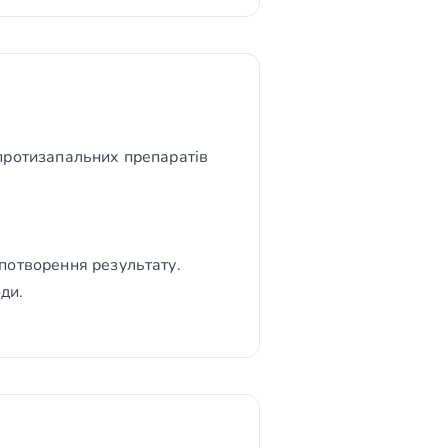
 протизапальних препаратів
потворення результату.
ди.