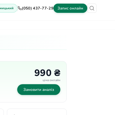
(050) 437-77-29
Запис онлайн
ницький
іни
Обладнання
Контакти
990 ₴
ціна онлайн
Замовити аналіз