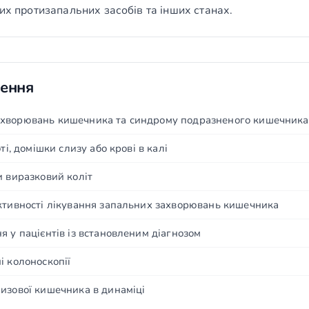
их протизапальних засобів та інших станах.
чення
ахворювань кишечника та синдрому подразненого кишечника
ті, домішки слизу або крові в калі
и виразковий коліт
ктивності лікування запальних захворювань кишечника
я у пацієнтів із встановленим діагнозом
і колоноскопії
изової кишечника в динаміці