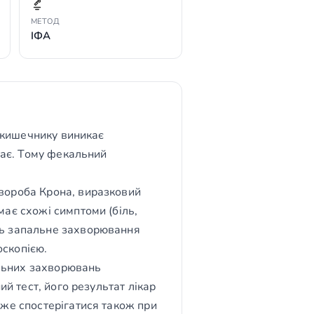
МЕТОД
ІФА
в кишечнику виникає
тає. Тому фекальний
хвороба Крона, виразковий
має схожі симптоми (біль,
ть запальне захворювання
оскопією.
льних захворювань
ий тест, його результат лікар
оже спостерігатися також при