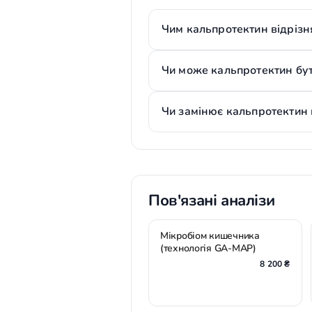
Чим кальпротектин відрізня
Чи може кальпротектин бут
Чи замінює кальпротектин
Пов'язані аналізи
Мікробіом кишечника
(технологія GA-MAP)
8 200 ₴