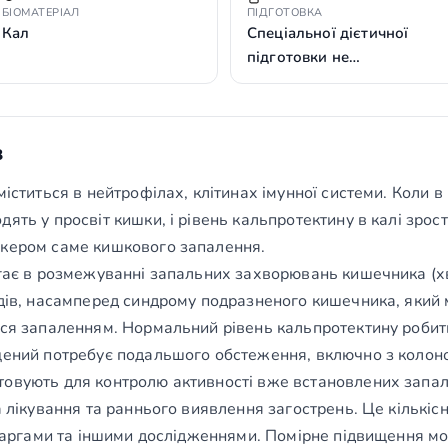
БІОМАТЕРІАЛ
ПІДГОТОВКА
Кал
Спеціальної дієтичної
підготовки не…
з
міститься в нейтрофілах, клітинах імунної системи. Коли 
ять у просвіт кишки, і рівень кальпротектину в калі зрос
ркером саме кишкового запалення.
ягає в розмежуванні запальних захворювань кишечника (
адів, насамперед синдрому подразненого кишечника, який 
ться запаленням. Нормальний рівень кальпротектину роби
щений потребує подальшого обстеження, включно з колон
товують для контролю активності вже встановлених запа
а лікування та раннього виявлення загострень. Це кількісн
 скаргами та іншими дослідженнями. Помірне підвищення м