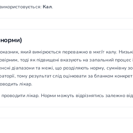
використовується:
Кал
.
(норми)
показник, який вимірюється переважно в мкг/г калу. Низьк
ірним, тоді як підвищені вказують на запальний процес
сні діапазони та межі, що розділяють норму, сумнівну зо
аторії, тому результат слід оцінювати за бланком конкрет
роводить лікар.
 проводити лікар. Норми можуть відрізнятись залежно від 