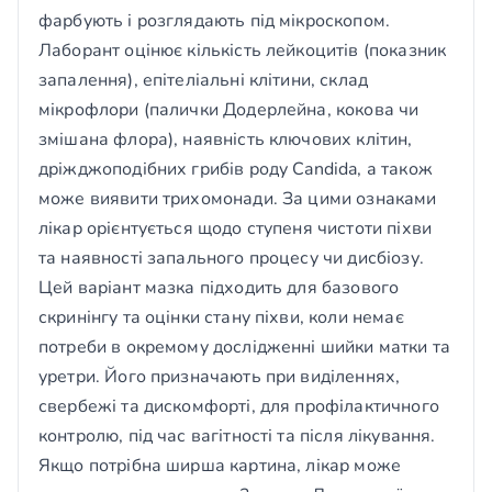
фарбують і розглядають під мікроскопом.
Лаборант оцінює кількість лейкоцитів (показник
запалення), епітеліальні клітини, склад
мікрофлори (палички Додерлейна, кокова чи
змішана флора), наявність ключових клітин,
дріжджоподібних грибів роду Candida, а також
може виявити трихомонади. За цими ознаками
лікар орієнтується щодо ступеня чистоти піхви
та наявності запального процесу чи дисбіозу.
Цей варіант мазка підходить для базового
скринінгу та оцінки стану піхви, коли немає
потреби в окремому дослідженні шийки матки та
уретри. Його призначають при виділеннях,
свербежі та дискомфорті, для профілактичного
контролю, під час вагітності та після лікування.
Якщо потрібна ширша картина, лікар може