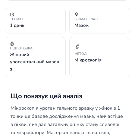
ТЕРМІН
БІОМАТЕРІАЛ
1 день
Мазок
ПІДГОТОВКА
Жіночий
МЕТОД
Мікроскопія
урогенітальний мазок
з…
Що показує цей аналіз
Мікроскопія урогенітального зразку у жінок з 1
точки це базове дослідження мазка, найчастіше
з піхви, яке дає загальну оцінку стану слизової
та мікрофлори. Матеріал наносять на скло,