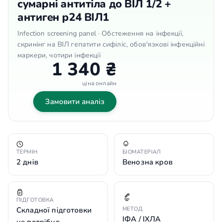
сумарні антитіла до ВІЛ 1/2 +
антиген р24 ВІЛ1
Infection screening panel · Обстеження на інфекції,
скринінг на ВІЛ гепатити сифіліс, обов'язкові інфекційні
маркери, чотири інфекції
1 340 ₴
ціна онлайн
Замовити аналіз
ТЕРМІН
БІОМАТЕРІАЛ
2 днів
Венозна кров
ПІДГОТОВКА
Складної підготовки
МЕТОД
ІФА / ІХЛА