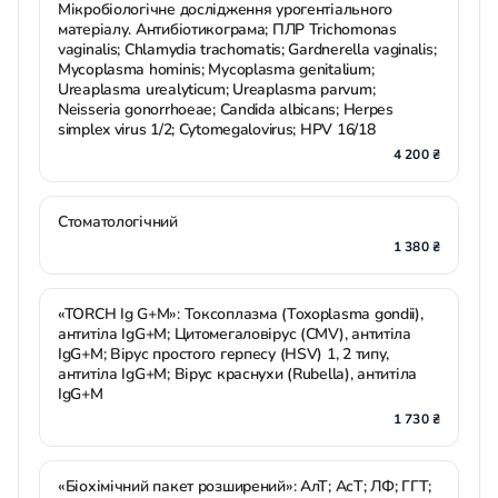
Мікробіологічне дослідження урогентіального
матеріалу. Антибіотикограма; ПЛР Trichomonas
vaginalis; Chlamydia trachomatis; Gardnerella vaginalis;
Mycoplasma hominis; Mycoplasma genitalium;
Ureaplasma urealyticum; Ureaplasma parvum;
Neisseria gonorrhoeae; Candida albicans; Herpes
simplex virus 1/2; Cytomegalovirus; HPV 16/18
4 200 ₴
Стоматологічний
1 380 ₴
«TORCH Ig G+М»: Токсоплазма (Toxoplasma gondii),
антитіла IgG+M; Цитомегаловірус (CMV), антитіла
IgG+M; Вірус простого герпесу (HSV) 1, 2 типу,
антитіла IgG+M; Вірус краснухи (Rubella), антитіла
IgG+M
1 730 ₴
«Біохімічний пакет розширений»: АлТ; АсТ; ЛФ; ГГТ;