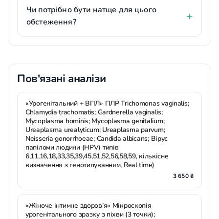
Чи потрібно бути натще для цього
обстеження?
Пов'язані аналізи
«Урогенітальний + ВПЛ» ПЛР Trichomonas vaginalis;
Chlamydia trachomatis; Gardnerella vaginalis;
Mycoplasma hominis; Mycoplasma genitalium;
Ureaplasma urealyticum; Ureaplasma parvum;
Neisseria gonorrhoeae; Candida albicans; Вірус
папіломи людини (HPV) типів
6,11,16,18,33,35,39,45,51,52,56,58,59, кількісне
визначення з генотипуванням, Real time)
3 650 ₴
«Жіноче інтимне здоров’я» Мікроскопія
урогенітального зразку з піхви (3 точки);