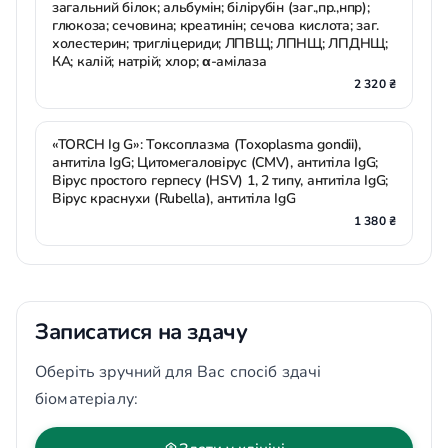
загальний білок; альбумін; білірубін (заг.,пр.,нпр);
глюкоза; сечовина; креатинін; сечова кислота; заг.
холестерин; тригліцериди; ЛПВЩ; ЛПНЩ; ЛПДНЩ;
КА; калій; натрій; хлор; α-амілаза
2 320 ₴
«TORCH Ig G»: Токсоплазма (Toxoplasma gondii),
антитіла IgG; Цитомегаловірус (CMV), антитіла IgG;
Вірус простого герпесу (HSV) 1, 2 типу, антитіла IgG;
Вірус краснухи (Rubella), антитіла IgG
1 380 ₴
Записатися на здачу
Оберіть зручний для Вас спосіб здачі
біоматеріалу: