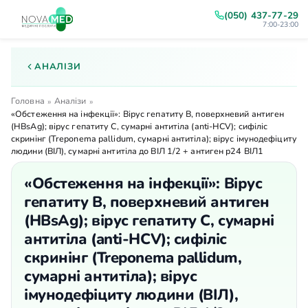
(050) 437-77-29
7:00-23:00
АНАЛІЗИ
Головна
Аналізи
»
»
«Обстеження на інфекції»: Вірус гепатиту В, поверхневий антиген
(HBsAg); вірус гепатиту С, сумарні антитіла (anti-HCV); сифіліс
скринінг (Treponema pallidum, сумарні антитіла); вірус імунодефіциту
людини (ВІЛ), сумарні антитіла до ВІЛ 1/2 + антиген р24 ВІЛ1
«Обстеження на інфекції»: Вірус
гепатиту В, поверхневий антиген
(HBsAg); вірус гепатиту С, сумарні
антитіла (anti-HCV); сифіліс
скринінг (Treponema pallidum,
сумарні антитіла); вірус
імунодефіциту людини (ВІЛ),