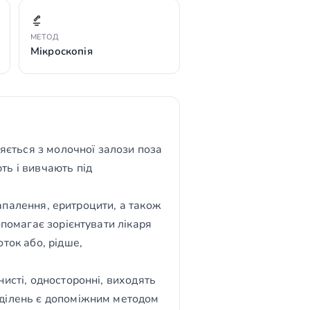
МЕТОД
Мікроскопія
ляється з молочної залози поза
ть і вивчають під
 запалення, еритроцити, а також
опомагає зорієнтувати лікаря
ток або, рідше,
нисті, односторонні, виходять
иділень є допоміжним методом