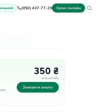
(050) 437-77-29
Запис онлайн
ницький
іни
Обладнання
Контакти
350 ₴
ціна онлайн
Замовити аналіз
ози,