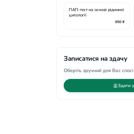
ПАП-тест на основі рідинної
цитології
650 ₴
Записатися на здачу
Оберіть зручний для Вас спосі
Здати у