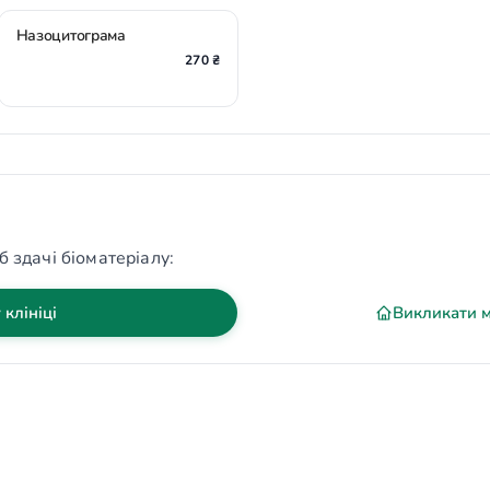
Назоцитограма
270 ₴
б здачі біоматеріалу:
 клініці
Викликати 