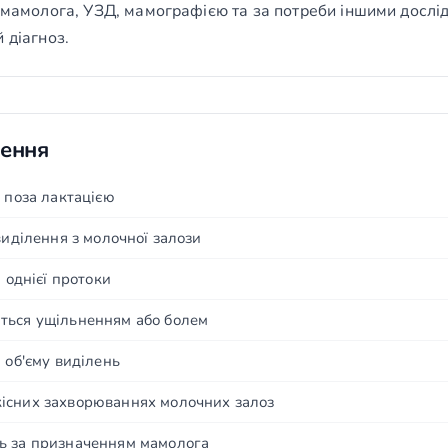
м мамолога, УЗД, мамографією та за потреби іншими дослі
 діагноз.
чення
 поза лактацією
виділення з молочної залози
 однієї протоки
ться ущільненням або болем
 об'єму виділень
існих захворюваннях молочних залоз
ь за призначенням мамолога