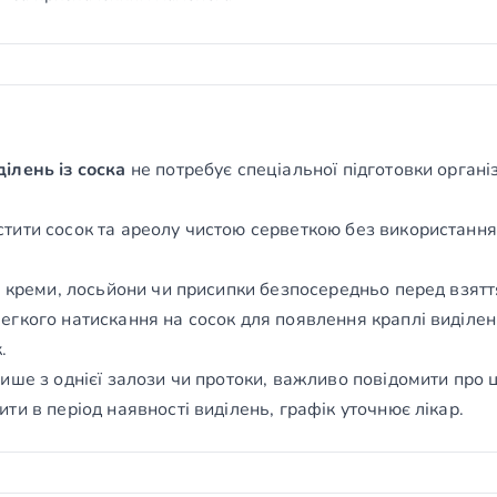
ілень із соска
не потребує спеціальної підготовки орган
ити сосок та ареолу чистою серветкою без використання 
й креми, лосьйони чи присипки безпосередньо перед взятт
гкого натискання на сосок для появлення краплі виділень
.
ше з однієї залози чи протоки, важливо повідомити про ц
и в період наявності виділень, графік уточнює лікар.