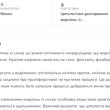
БІОМАТЕРІАЛ
ПІДГОТОВКА
Мазок
Цитологічне дослідження
виділень із…
з
ень із соска це аналіз клітинного складу рідини, що виді
ння. Краплю виділень наносять на скло, фіксують, фарбую
исутні у виділеннях: епітеліальні клітини проток, клітини
ть свідчити про проліферативні чи пухлинні процеси. Це д
яких можуть бути запальні процеси, доброякісні зміни про
спонтанних виділень із соска, особливо якщо вони кров'я
джуються ущільненням. Важливо розуміти, що цитологія в