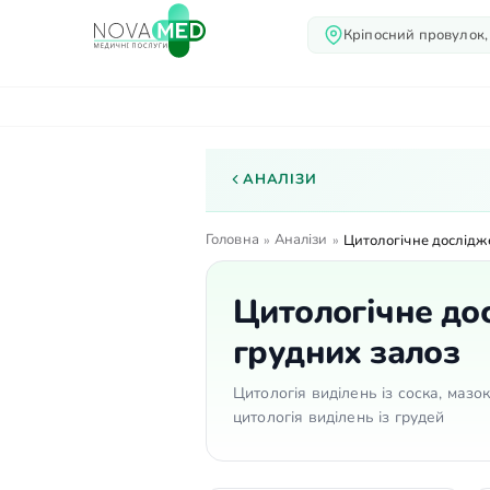
Кріпосний провулок,
Про нас
Послуги
Лік
АНАЛІЗИ
Головна
Аналізи
»
»
Цитологічне дослідже
Цитологічне дос
грудних залоз
Цитологія виділень із соска, мазо
цитологія виділень із грудей