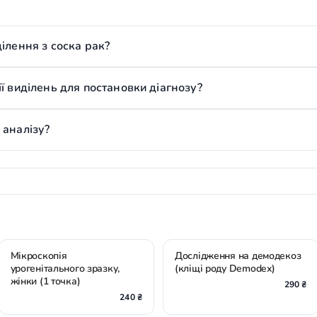
ілення з соска рак?
ї виділень для постановки діагнозу?
 аналізу?
Мікроскопія
Дослідження на демодекоз
урогенітального зразку,
(кліщі роду Demodex)
жінки (1 точка)
290 ₴
240 ₴