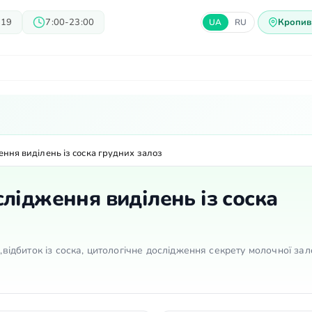
 19
7:00-23:00
Кропив
UA
RU
арі
Блог
Пропозиції
Ц
ння виділень із соска грудних залоз
лідження виділень із соска
к,відбиток із соска, цитологічне дослідження секрету молочної зал