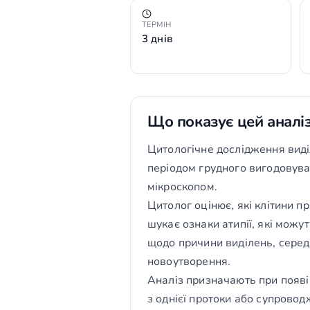
ТЕРМІН
3 днів
Що показує цей аналі
Цитологічне дослідження виділ
періодом грудного вигодовува
мікроскопом.
Цитолог оцінює, які клітини пр
шукає ознаки атипії, які можу
щодо причини виділень, серед 
новоутворення.
Аналіз призначають при появі 
з однієї протоки або супрово