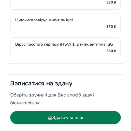
330 ₴
Цитомегаловірус, антитіла IgM
370 ₴
Вірус простого герпесу (HSV) 1, 2 типу, антитіла IgG
360 ₴
Записатися на здачу
Оберіть зручний для Вас спосіб здачі
біоматеріалу:
Здати у клініці