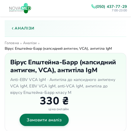
(050) 437-77-29
7:00-23:00
АНАЛІЗИ
Головна
Аналізи
»
»
Вірус Епштейна-Барр (капсидний антиген, VCA), антитіла IgМ
Вірус Епштейна-Барр (капсидний
антиген, VCA), антитіла IgМ
Anti-EBV VCA IgM · Антитіла до капсидного антигену
VCA IgM, EBV VCA IgM, anti-VCA IgM, антитіла до
вірусу Епштейна-Барр класу M
330 ₴
ціна онлайн
Замовити аналіз