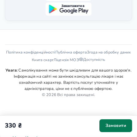
Політика конфіденційності
Публічна оферта
Згода на обробку даних
Доступність
Книга скарг
Ліцензія МОЗ
Увага:
Самолікування може бути шкідливим для вашого здоров'я.
Інформація на сайті не замінює консультацію лікаря і має
ознайомчий характер. Вартість послуг уточнюйте у
адміністратора, ціни не є публічною офертою.
© 2026 Всі права захищені.
330 ₴
Замовити
Ми використовуємо cookies для аналітики та персоналізації. Ваша
згода допоможе нам зробити сайт зручнішим. Деталі у
Політиці