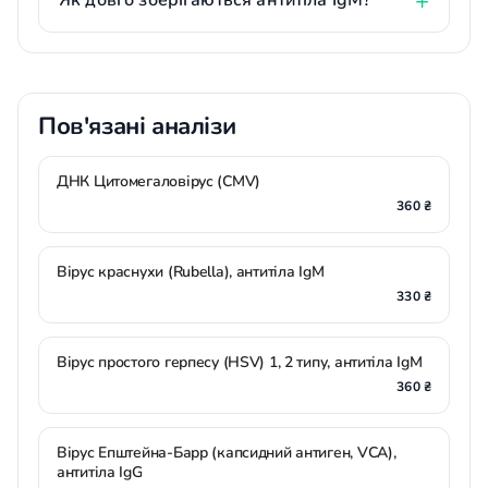
Як довго зберігаються антитіла IgM?
Пов'язані аналізи
ДНК Цитомегаловірус (CMV)
360 ₴
Вірус краснухи (Rubella), антитіла IgМ
330 ₴
Вірус простого герпесу (HSV) 1, 2 типу, антитіла IgM
360 ₴
Вірус Епштейна-Барр (капсидний антиген, VCA),
антитіла IgG