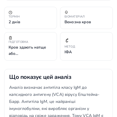
ТЕРМІН
БІОМАТЕРІАЛ
2 днів
Венозна кров
ПІДГОТОВКА
Кров здають натще
МЕТОД
ІФА
або…
Що показує цей аналіз
Аналіз визначає антитіла класу IgM до
капсидного антигену (VCA) вірусу Епштейна-
Барр. Антитіла IgM, це найраніші
імуноглобуліни, які виробляє організм у
відповідь на свіже зараження. Тому VCA IgM є