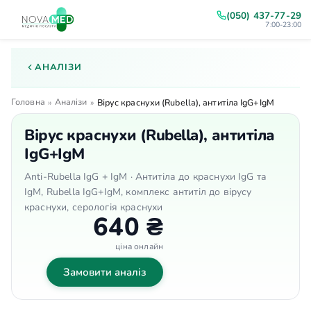
(050) 437-77-29
7:00-23:00
АНАЛІЗИ
Головна
Аналізи
»
»
Вірус краснухи (Rubella), антитіла IgG+IgM
Вірус краснухи (Rubella), антитіла
IgG+IgM
Anti-Rubella IgG + IgM · Антитіла до краснухи IgG та
IgM, Rubella IgG+IgM, комплекс антитіл до вірусу
краснухи, серологія краснухи
640 ₴
ціна онлайн
Замовити аналіз