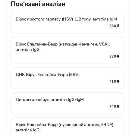
Пов'язані аналізи
Вірус простого герпесу (HSV) 1, 2 типу, антитіла IgM
360 ₴
Вірус Епштейна-Барр (капсидний антиген, VCA),
антитіла IgG
330 ₴
ДНК Вірус Епштейна-Барр (EBV)
410 ₴
Цитомегаловірус, антитіла IgG+IgM
740 ₴
Вірус Епштейна-Барр (нуклеарний антиген, EBNA),
антитіла IgG