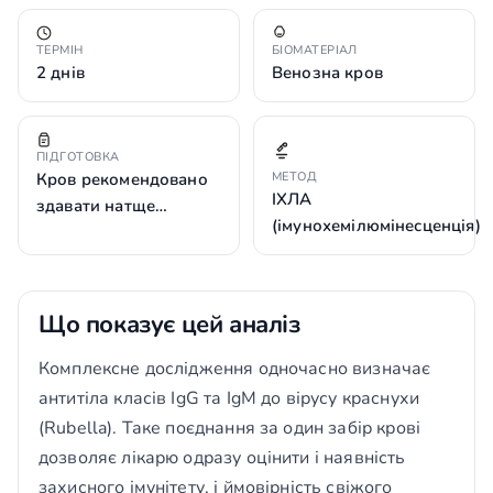
ТЕРМІН
БІОМАТЕРІАЛ
2 днів
Венозна кров
ПІДГОТОВКА
Кров рекомендовано
МЕТОД
ІХЛА
здавати натще…
(імунохемілюмінесценція)
Що показує цей аналіз
Комплексне дослідження одночасно визначає
антитіла класів IgG та IgM до вірусу краснухи
(Rubella). Таке поєднання за один забір крові
дозволяє лікарю одразу оцінити і наявність
захисного імунітету, і ймовірність свіжого