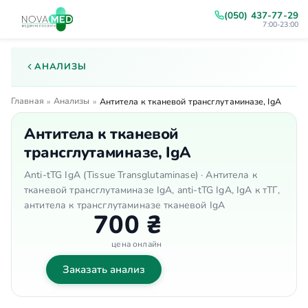
(050) 437-77-29
7:00-23:00
АНАЛИЗЫ
Главная
Анализы
»
»
Антитела к тканевой трансглутаминазе, IgA
Антитела к тканевой
трансглутаминазе, IgA
Anti-tTG IgA (Tissue Transglutaminase) · Антитела к
тканевой трансглутаминазе IgA, anti-tTG IgA, IgA к тТГ,
антитела к трансглутаминазе тканевой IgA
700 ₴
цена онлайн
Заказать анализ