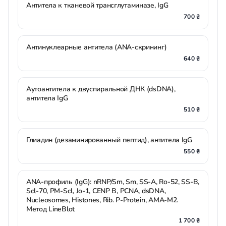
Антитела к тканевой трансглутаминазе, IgG
700 ₴
Антинуклеарные антитела (ANA-скрининг)
640 ₴
Аутоантитела к двуспиральной ДНК (dsDNA),
антитела IgG
510 ₴
Глиадин (дезаминированный пептид), антитела IgG
550 ₴
ANA-профиль (IgG): nRNP/Sm, Sm, SS-A, Ro-52, SS-B,
Scl-70, PM-Scl, Jo-1, CENP B, PCNA, dsDNA,
Nucleosomes, Histones, Rib. P-Protein, AMA-M2.
Метод LineBlot
1 700 ₴